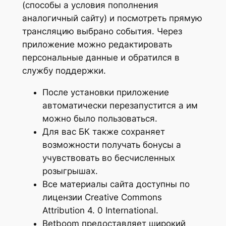
(способы а условия пополнения
аналогичный сайту) и посмотреть прямую
трансляцию выбрано события. Через
приложение можно редактировать
персональные данные и обратился в
службу поддержки.
После установки приложение
автоматически перезапустится а им
можно было пользоваться.
Для вас БК также сохраняет
возможности получать бонусы а
учувствовать во бесчисленных
розыгрышах.
Все материалы сайта доступны по
лицензии Creative Commons
Attribution 4. 0 International.
Betboom предоставляет широкий