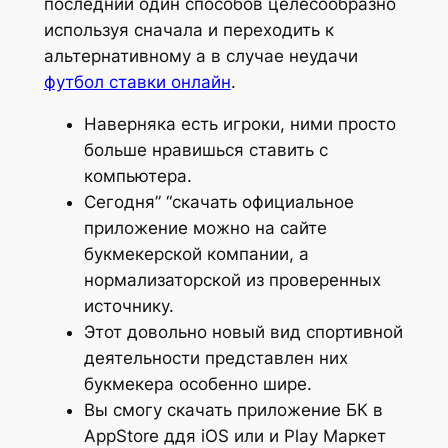
последний один способов целесообразно
используя сначала и переходить к
альтернативному а в случае неудачи
футбол ставки онлайн
.
Наверняка есть игроки, ними просто
больше нравишься ставить с
компьютера.
Сегодня” “скачать официальное
приложение можно на сайте
букмекерской компании, а
нормализаторской из проверенных
источнику.
Этот довольно новый вид спортивной
деятельности представлен них
букмекера особенно шире.
Вы смогу скачать приложение БК в
AppStore ддя iOS или и Play Маркет