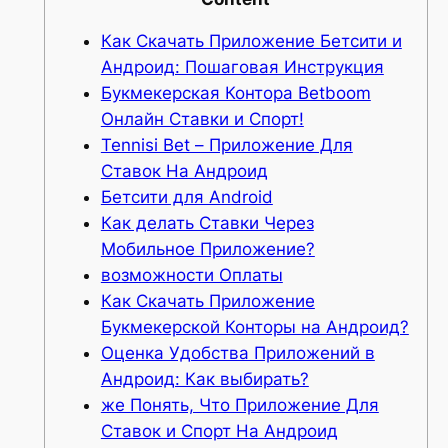
Как Скачать Приложение Бетсити и
Андроид: Пошаговая Инструкция
Букмекерская Контора Betboom
Онлайн Ставки и Спорт!
Tennisi Bet – Приложение Для
Ставок На Андроид
Бетсити для Android
Как делать Ставки Через
Мобильное Приложение?
возможности Оплаты
Как Скачать Приложение
Букмекерской Конторы на Андроид?
Оценка Удобства Приложений в
Андроид: Как выбирать?
же Понять, Что Приложение Для
Ставок и Спорт На Андроид