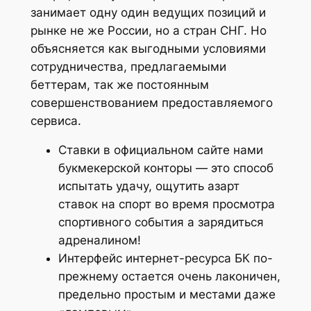
занимает одну один ведущих позиций и
рынке не же России, но а стран СНГ. Но
объясняется как выгодными условиями
сотрудничества, предлагаемыми
беттерам, так же постоянным
совершенствованием предоставляемого
сервиса.
Ставки в официальном сайте нами
букмекерской конторы — это способ
испытать удачу, ощутить азарт
ставок на спорт во время просмотра
спортивного события а зарядиться
адреналином!
Интерфейс интернет-ресурса БК по-
прежнему остается очень лаконичен,
предельно простым и местами даже