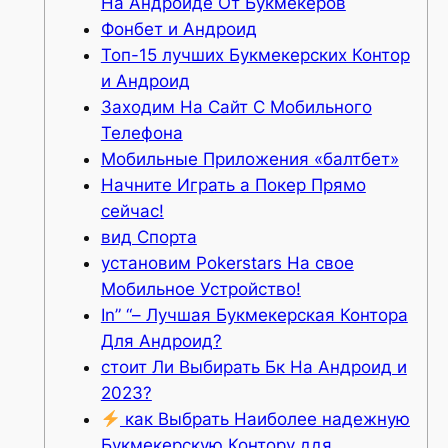
На Андроиде От Букмекеров
Фонбет и Андроид
Топ-15 лучших Букмекерских Контор
и Андроид
Заходим На Сайт С Мобильного
Телефона
Мобильные Приложения «балтбет»
Начните Играть а Покер Прямо
сейчас!
вид Спорта
установим Pokerstars На свое
Мобильное Устройство!
In” “– Лучшая Букмекерская Контора
Для Андроид?
стоит Ли Выбирать Бк На Андроид и
2023?
как Выбрать Наиболее надежную
Букмекерскую Контору ддя