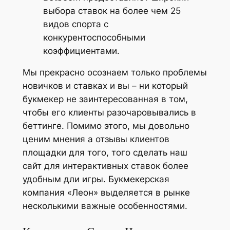
выбора ставок на более чем 25
видов спорта с
конкурентоспособными
коэффициентами.
Мы прекрасно осознаем только проблемы
новичков и ставках и вы – ни который
букмекер не заинтересованная в том,
чтобы его клиенты разочаровывались в
беттинге. Помимо этого, мы довольно
ценим мнения а отзывы клиентов
площадки для того, того сделать наш
сайт для интерактивных ставок более
удобным дли игры. Букмекерская
компания «Леон» выделяется в рынке
несколькими важные особенностями.