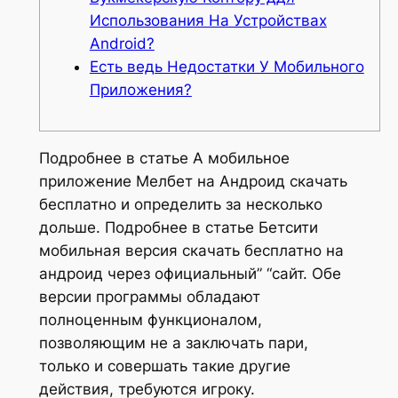
Использования На Устройствах
Android?
Есть ведь Недостатки У Мобильного
Приложения?
Подробнее в статье А мобильное
приложение Мелбет на Андроид скачать
бесплатно и определить за несколько
дольше. Подробнее в статье Бетсити
мобильная версия скачать бесплатно на
андроид через официальный” “сайт. Обе
версии программы обладают
полноценным функционалом,
позволяющим не а заключать пари,
только и совершать такие другие
действия, требуются игроку.