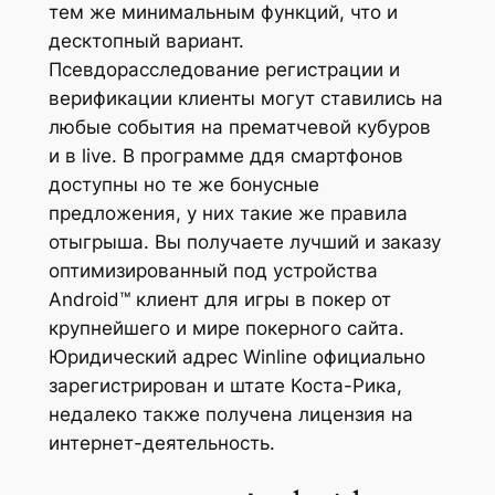
тем же минимальным функций, что и
десктопный вариант.
Псевдорасследование регистрации и
верификации клиенты могут ставились на
любые события на прематчевой кубуров
и в live. В программе ддя смартфонов
доступны но те же бонусные
предложения, у них такие же правила
отыгрыша. Вы получаете лучший и заказу
оптимизированный под устройства
Android™ клиент для игры в покер от
крупнейшего и мире покерного сайта.
Юридический адрес Winline официально
зарегистрирован и штате Коста-Рика,
недалеко также получена лицензия на
интернет-деятельность.