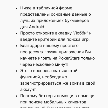
Ниже в табличной форме
представлены основные данные о
лучших приложениях букмекеров
для Android.
Просто откройте вкладку “Лобби” и
введите критерии для поиска игр.
Благодаря нашему простого
процессу загрузки приложения Вы
начнете играть на PokerStars только
через несколько минут!
Этого воспользоваться этой
функцией, необходимо
зарегистрироваться же войти в свой
аккаунт.
Поэтому беттеры помощи в помощи
при поиске мобильных клиентов