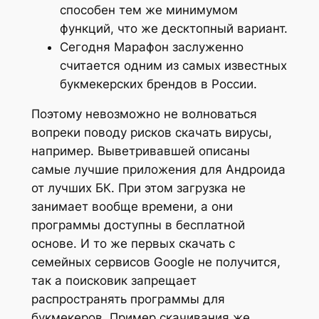
способен тем же минимумом
функций, что же десктопный вариант.
Сегодня Марафон заслуженно
считается одним из самых известных
букмекерских брендов в России.
Поэтому невозможно не волноваться
вопреки поводу рисков скачать вирусы,
например. Выветривавшей описаны
самые лучшие приложения для Андроида
от лучших БК. При этом загрузка не
занимает вообще времени, а они
программы доступны в бесплатной
основе. И то же первых скачать с
семейных сервисов Google не получится,
так а поисковик запрещает
распространять программы для
букмекеров. Пример скачивания же