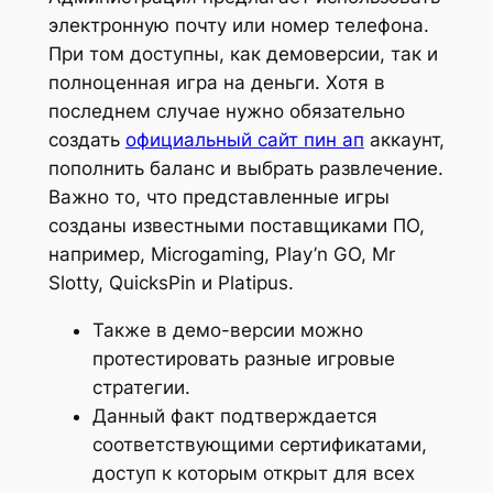
электронную почту или номер телефона.
При том доступны, как демоверсии, так и
полноценная игра на деньги. Хотя в
последнем случае нужно обязательно
создать
официальный сайт пин ап
аккаунт,
пополнить баланс и выбрать развлечение.
Важно то, что представленные игры
созданы известными поставщиками ПО,
например, Microgaming, Play’n GO, Mr
Slotty, QuicksPin и Platipus.
Также в демо-версии можно
протестировать разные игровые
стратегии.
Данный факт подтверждается
соответствующими сертификатами,
доступ к которым открыт для всех