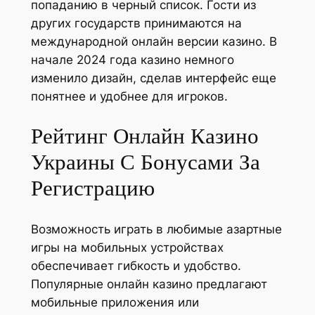
попаданию в черный список. Гости из
других государств принимаются на
международной онлайн версии казино. В
начале 2024 года казино немного
изменило дизайн, сделав интерфейс еще
понятнее и удобнее для игроков.
Рейтинг Онлайн Казино
Украины С Бонусами За
Регистрацию
Возможность играть в любимые азартные
игры на мобильных устройствах
обеспечивает гибкость и удобство.
Популярные онлайн казино предлагают
мобильные приложения или