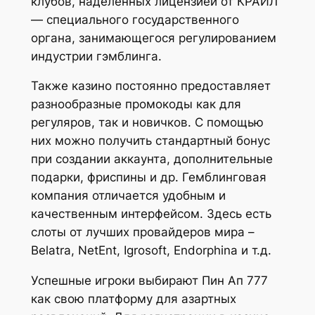
клубов, наделенных лицензией от КРАИЛ
— специального государственного
органа, занимающегося регулированием
индустрии гэмблинга.
Также казино постоянно предоставляет
разнообразные промокоды как для
регуляров, так и новичков. С помощью
них можно получить стандартный бонус
при создании аккаунта, дополнительные
подарки, фриспины и др. Гемблинговая
компания отличается удобным и
качественным интерфейсом. Здесь есть
слоты от лучших провайдеров мира –
Belatra, NetEnt, Igrosoft, Endorphina и т.д.
Успешные игроки выбирают Пин Ап 777
как свою платформу для азартных