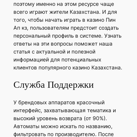
поэтому именно на этом ресурсе чаще
всего играют жители Казахстана. И для
того, чтобы начать играть в казино Пин
Ап кз, пользователям предстоит создать
персональный профиль в системе. Узнать
ответы на эти вопросы поможет наша
статья с актуальной и полезной
информацией для потенциальных
клиентов популярного казино Казахстана.
Служба Поддержки
У брендовых аппаратов красочный
интерфейс, захватывающая тематика и
высокий уровень возврата (от 90%).
Автоматы можно искать по названию,
фильтровать по производителю. После