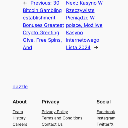
←
Previous:
30
Next:
Kasyno W
Bitcoin Gambling
Rzeczywiste
establishment
Pieniądze W
Bonuses Greatest
polsce, Możliwe
Crypto Greeting
Kasyno
Give, Free Spins,
Internetowego
And
Lista 2024
→
dazzle
About
Privacy
Social
Team
Privacy Policy
Facebook
History
Terms and Conditions
Instagram
Careers
Contact Us
Twitter/X