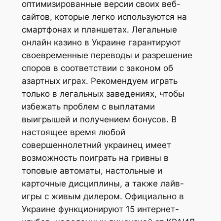
оптимизированные версии своих веб-
сайтов, которые легко используются на
смартфонах и планшетах. Легальные
онлайн казино в Украине гарантируют
своевременные переводы и разрешение
споров в соответствии с законом об
азартных играх. Рекомендуем играть
только в легальных заведениях, чтобы
избежать проблем с выплатами
выигрышей и получением бонусов. В
настоящее время любой
совершеннолетний украинец имеет
возможность поиграть на гривны в
топовые автоматы, настольные и
карточные дисциплины, а также лайв-
игры с живым дилером. Официально в
Украине функционируют 15 интернет-