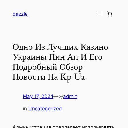
dazzle
Одно Из Лучших Казино
Украины Пин Ап И Его
Подробный Обзор
Новости На Kp Ua
May 17, 2024
—
admin
by
in
Uncategorized
Администрация предлагает использовать