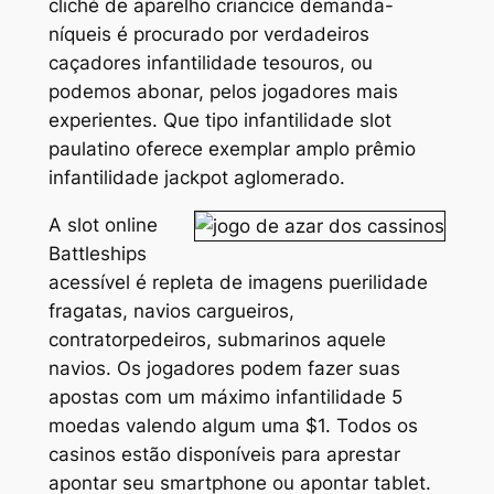
cliché de aparelho criancice demanda-
níqueis é procurado por verdadeiros
caçadores infantilidade tesouros, ou
podemos abonar, pelos jogadores mais
experientes. Que tipo infantilidade slot
paulatino oferece exemplar amplo prêmio
infantilidade jackpot aglomerado.
A slot online
Battleships
acessível é repleta de imagens puerilidade
fragatas, navios cargueiros,
contratorpedeiros, submarinos aquele
navios. Os jogadores podem fazer suas
apostas com um máximo infantilidade 5
moedas valendo algum uma $1. Todos os
casinos estão disponíveis para aprestar
apontar seu smartphone ou apontar tablet.