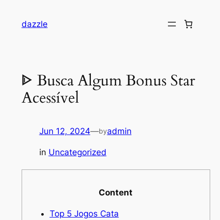
dazzle
ᐈ Busca Algum Bonus Star
Acessível
Jun 12, 2024
—
admin
by
in
Uncategorized
Content
Top 5 Jogos Cata