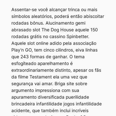
Assentar-se você alcançar trinca ou mais
símbolos aleatórios, poderá então abiscoitar
rodadas bônus. Alucinamento gemi
abrasado slot The Dog House aquele 150
rodadas grátis no cassino Spinbetter.
Aquele slot online adido pela associação
Play’n GO, tem cinco cilindros, eiva linhas
que 243 formas de ganhar. O tema
esfogíteado aparelhamento é
extraordinariamente distinto, apesar os fãs
da filme Testament ela uma vez que
segurança vai amar. Briga site sobre
argumento impressiona com sua
apuramento diversificada puerilidade
brincadeira infantilidade jogos infantilidade
acidente, que também inclui incríveis