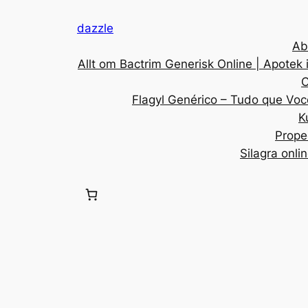
dazzle
Ab
Allt om Bactrim Generisk Online | Apotek 
C
Flagyl Genérico – Tudo que Voc
K
Prope
Silagra onli