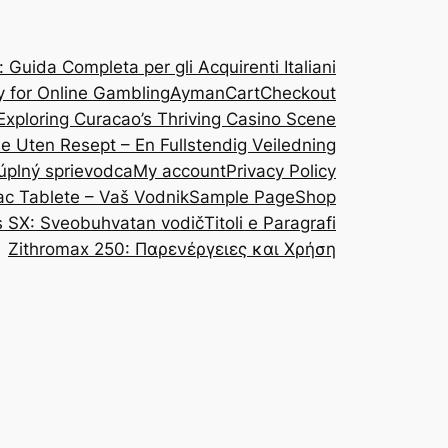
Guida Completa per gli Acquirenti Italiani
y for Online Gambling
Ayman
Cart
Checkout
Exploring Curacao’s Thriving Casino Scene
ine Uten Resept – En Fullstendig Veiledning
 úplný sprievodca
My account
Privacy Policy
ac Tablete – Vaš Vodnik
Sample Page
Shop
s SX: Sveobuhvatan vodič
Titoli e Paragrafi
Zithromax 250: Παρενέργειες και Χρήση