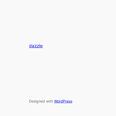
dazzle
Designed with
WordPress