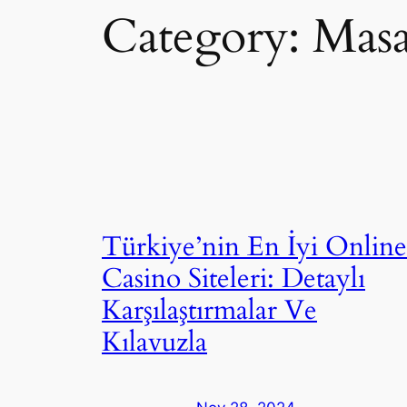
Category:
Masa
Türkiye’nin En İyi Online
Casino Siteleri: Detaylı
Karşılaştırmalar Ve
Kılavuzla