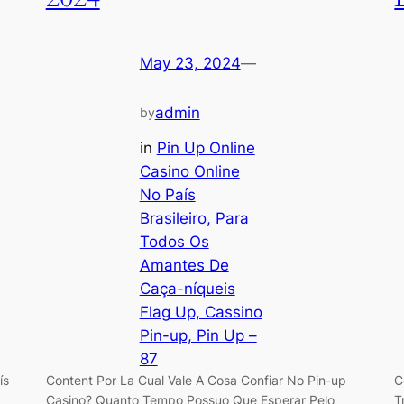
May 23, 2024
—
admin
by
in
Pin Up Online
Casino Online
No País
Brasileiro, Para
Todos Os
Amantes De
Caça-níqueis
Flag Up, Cassino
Pin-up, Pin Up –
87
ís
Content Por La Cual Vale A Cosa Confiar No Pin-up
C
Casino? Quanto Tempo Possuo Que Esperar Pelo
T