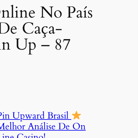
nline No País
 De Caça-
in Up – 87
Pin Upward Brasil
Melhor Análise De On
Line Casino!