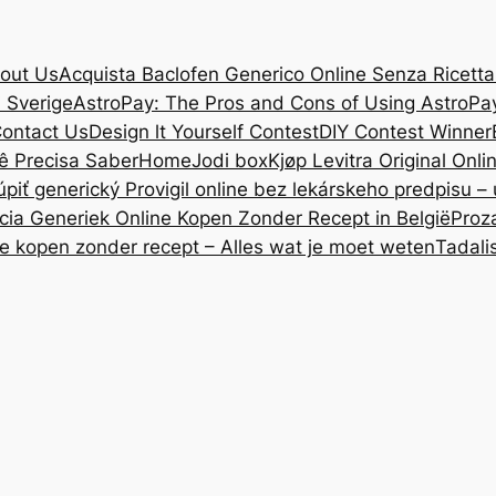
out Us
Acquista Baclofen Generico Online Senza Ricetta: 
i Sverige
AstroPay: The Pros and Cons of Using AstroPa
ontact Us
Design lt Yourself Contest
DIY Contest Winner
ê Precisa Saber
Home
Jodi box
Kjøp Levitra Original Onl
úpiť generický Provigil online bez lekárskeho predpisu –
cia Generiek Online Kopen Zonder Recept in België
Proz
ne kopen zonder recept – Alles wat je moet weten
Tadali