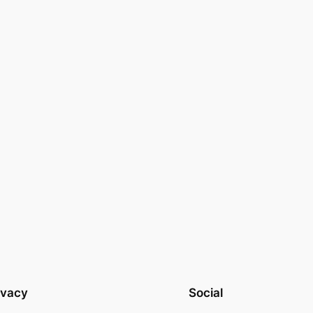
ivacy
Social