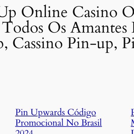
Up Online Casino O
ra Todos Os Amantes
p, Cassino Pin-up, P
Pin Upwards Código
Promocional No Brasil
2024