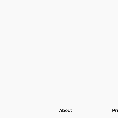
About
Pr