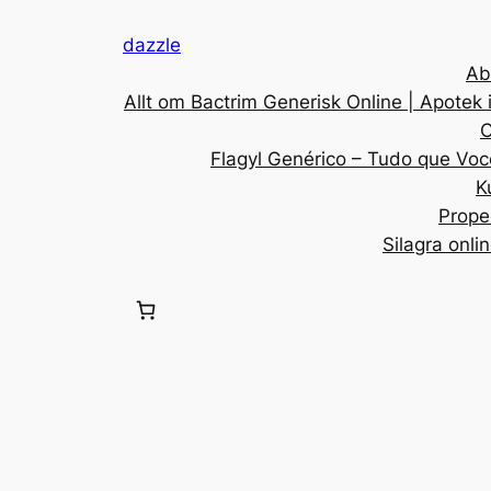
dazzle
Ab
Allt om Bactrim Generisk Online | Apotek 
C
Flagyl Genérico – Tudo que Voc
K
Prope
Silagra onli