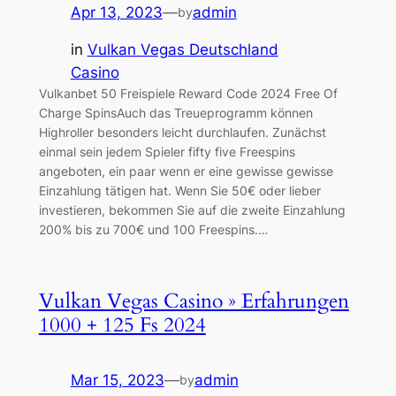
Apr 13, 2023
—
admin
by
in
Vulkan Vegas Deutschland
Casino
Vulkanbet 50 Freispiele Reward Code 2024 Free Of
Charge SpinsAuch das Treueprogramm können
Highroller besonders leicht durchlaufen. Zunächst
einmal sein jedem Spieler fifty five Freespins
angeboten, ein paar wenn er eine gewisse gewisse
Einzahlung tätigen hat. Wenn Sie 50€ oder lieber
investieren, bekommen Sie auf die zweite Einzahlung
200% bis zu 700€ und 100 Freespins.…
Vulkan Vegas Casino » Erfahrungen
1000 + 125 Fs 2024
Mar 15, 2023
—
admin
by