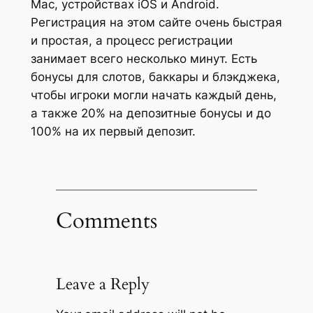
Mac, устройствах iOS и Android.
Регистрация на этом сайте очень быстрая
и простая, а процесс регистрации
занимает всего несколько минут. Есть
бонусы для слотов, баккары и блэкджека,
чтобы игроки могли начать каждый день,
а также 20% на депозитные бонусы и до
100% на их первый депозит.
Comments
Leave a Reply