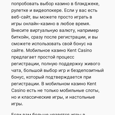
попробовать выбор казино в блэкджеке,
рулетке и видеопокере. Если у вас есть
веб-сайт, вы можете просто играть в
игры онлайн-казино в любое время.
Внесите виртуальную валюту, например
биткойн, сразу после регистрации, и вы
сможете использовать свой бонус на
сайте. Мобильное казино Kent Casino
предлагает простой процесс
регистрации, полную поддержку живого
чата, большой выбор игр и бездепозитный
бонус, который подтверждается при
регистрации. В мобильном казино Kent
Casino есть не только мобильные слоты,
но и классические игры, и настольные
игры.
Если вам больше нравятся игры в