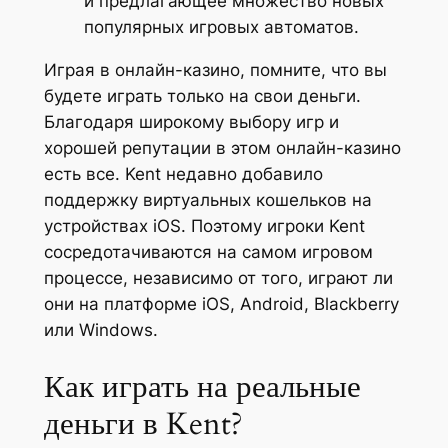
и предлагающее множество новых
популярных игровых автоматов.
Играя в онлайн-казино, помните, что вы
будете играть только на свои деньги.
Благодаря широкому выбору игр и
хорошей репутации в этом онлайн-казино
есть все. Kent недавно добавило
поддержку виртуальных кошельков на
устройствах iOS. Поэтому игроки Kent
сосредотачиваются на самом игровом
процессе, независимо от того, играют ли
они на платформе iOS, Android, Blackberry
или Windows.
Как играть на реальные
деньги в Kent?