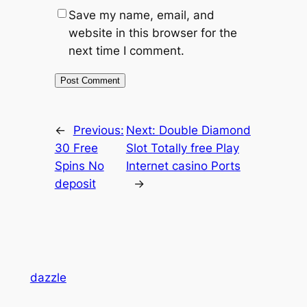
Save my name, email, and
website in this browser for the
next time I comment.
←
Previous:
Next:
Double Diamond
30 Free
Slot Totally free Play
Spins No
Internet casino Ports
deposit
→
dazzle