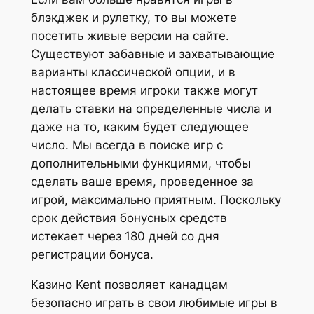
блэкджек и рулетку, то вы можете
посетить живые версии на сайте.
Существуют забавные и захватывающие
варианты классической опции, и в
настоящее время игроки также могут
делать ставки на определенные числа и
даже на то, каким будет следующее
число. Мы всегда в поиске игр с
дополнительными функциями, чтобы
сделать ваше время, проведенное за
игрой, максимально приятным. Поскольку
срок действия бонусных средств
истекает через 180 дней со дня
регистрации бонуса.
Казино Kent позволяет канадцам
безопасно играть в свои любимые игры в