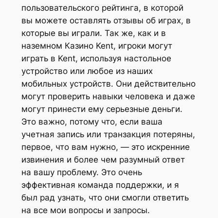
пользовательского рейтинга, в которой
вы можете оставлять отзывы об играх, в
которые вы играли. Так же, как и в
наземном Казино Kent, игроки могут
играть в Kent, используя настольное
устройство или любое из наших
мобильных устройств. Они действительно
могут проверить навыки человека и даже
могут принести ему серьезные деньги.
Это важно, потому что, если ваша
учетная запись или транзакция потеряны,
первое, что вам нужно, — это искренние
извинения и более чем разумный ответ
на вашу проблему. Это очень
эффективная команда поддержки, и я
был рад узнать, что они смогли ответить
на все мои вопросы и запросы.