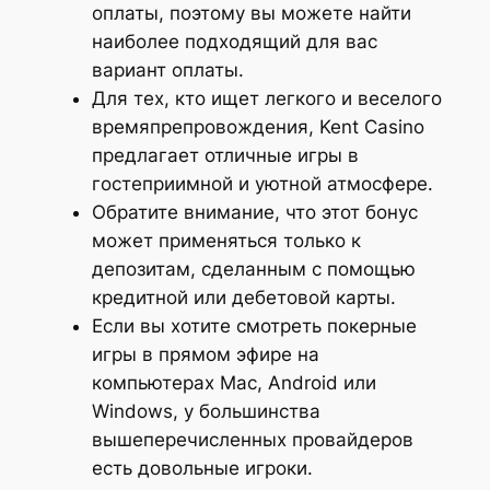
оплаты, поэтому вы можете найти
наиболее подходящий для вас
вариант оплаты.
Для тех, кто ищет легкого и веселого
времяпрепровождения, Kent Casino
предлагает отличные игры в
гостеприимной и уютной атмосфере.
Обратите внимание, что этот бонус
может применяться только к
депозитам, сделанным с помощью
кредитной или дебетовой карты.
Если вы хотите смотреть покерные
игры в прямом эфире на
компьютерах Mac, Android или
Windows, у большинства
вышеперечисленных провайдеров
есть довольные игроки.