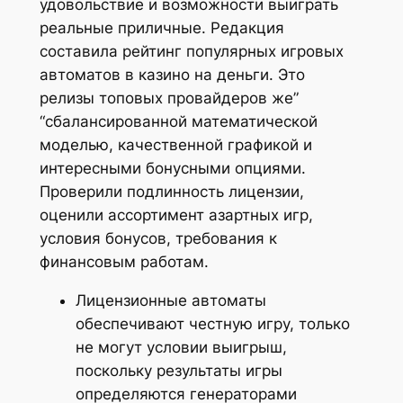
удовольствие и возможности выиграть
реальные приличные. Редакция
составила рейтинг популярных игровых
автоматов в казино на деньги. Это
релизы топовых провайдеров же”
“сбалансированной математической
моделью, качественной графикой и
интересными бонусными опциями.
Проверили подлинность лицензии,
оценили ассортимент азартных игр,
условия бонусов, требования к
финансовым работам.
Лицензионные автоматы
обеспечивают честную игру, только
не могут условии выигрыш,
поскольку результаты игры
определяются генераторами