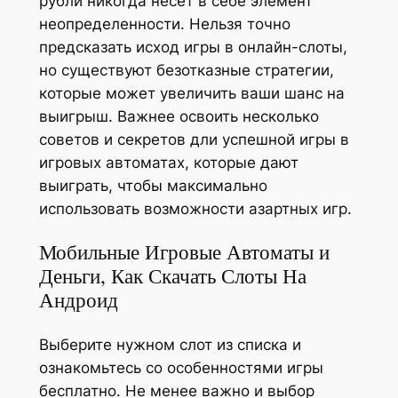
рубли никогда несет в себе элемент
неопределенности. Нельзя точно
предсказать исход игры в онлайн-слоты,
но существуют безотказные стратегии,
которые может увеличить ваши шанс на
выигрыш. Важнее освоить несколько
советов и секретов дли успешной игры в
игровых автоматах, которые дают
выиграть, чтобы максимально
использовать возможности азартных игр.
Мобильные Игровые Автоматы и
Деньги, Как Скачать Слоты На
Андроид
Выберите нужном слот из списка и
ознакомьтесь со особенностями игры
бесплатно. Не менее важно и выбор