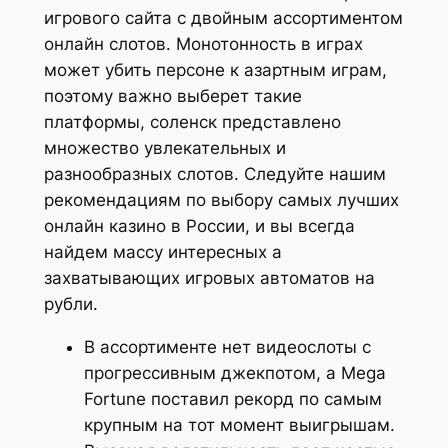
игрового сайта с двойным ассортиментом
онлайн слотов. Монотонность в играх
может убить персоне к азартным играм,
поэтому важно выберет такие
платформы, соленск представлено
множество увлекательных и
разнообразных слотов. Следуйте нашим
рекомендациям по выбору самых лучших
онлайн казино в России, и вы всегда
найдем массу интересных а
захватывающих игровых автоматов на
рубли.
В ассортименте нет видеослоты с
прогрессивным джекпотом, а Mega
Fortune поставил рекорд по самым
крупным на тот момент выигрышам.