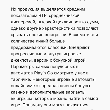
Их продукция выделяется средним
показателем RTP, средне-низкой
дисперсией, высокой цикличностью сумм,
однако другие характеристики позволяют
срывать плохие выигрыши. В схематике и
количестве линий больше
придерживаются классики. Внедряют
прогрессивные и внутри-игровые
джекпоты, версии с бонусной игрой.
Параметры самых популярных в
автоматов Play’n Go смотрите у нас в
табличке. Некоторые игровые автоматы
онлайн имеют предназначены бонусы
казино и дополнительные варианты
выигрыша, которые можно найти в самой
игре. Поначалу они могут показаться