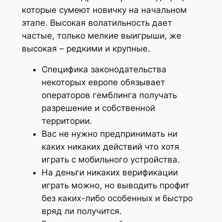
которые сумеют новичку на начальном
этапе. Высокая волатильность дает
частые, только мелкие выигрыши, же
высокая – редкими и крупные.
Специфика законодательства
некоторых европе обязывает
операторов гемблинга получать
разрешение и собственной
территории.
Вас не нужно предпринимать ни
каких никаких действий что хотя
играть с мобильного устройства.
На деньги никаких верификации
играть можно, но выводить профит
без каких-либо особенных и быстро
вряд ли получится.