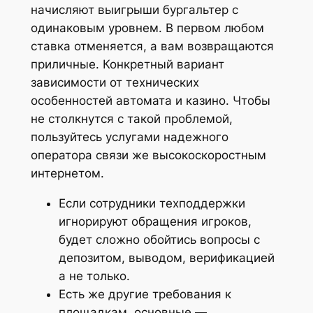
начисляют выигрыши бургальтер с
одинаковым уровнем. В первом любом
ставка отменяется, а вам возвращаются
приличные. Конкретный вариант
зависимости от технических
особенностей автомата и казино. Чтобы
не столкнутся с такой проблемой,
пользуйтесь услугами надежного
оператора связи же высокоскоростным
интернетом.
Если сотрудники техподдержки
игнорируют обращения игроков,
будет сложно обойтись вопросы с
депозитом, выводом, верификацией
а не только.
Есть же другие требования к
площадкам, основные —