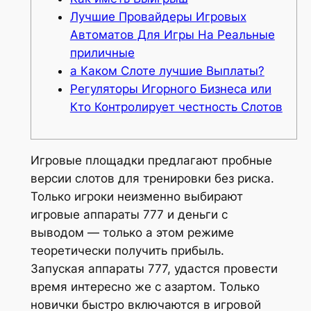
Лучшие Провайдеры Игровых
Автоматов Для Игры На Реальные
приличные
а Каком Слоте лучшие Выплаты?
Регуляторы Игорного Бизнеса или
Кто Контролирует честность Слотов
Игровые площадки предлагают пробные
версии слотов для тренировки без риска.
Только игроки неизменно выбирают
игровые аппараты 777 и деньги с
выводом — только а этом режиме
теоретически получить прибыль.
Запуская аппараты 777, удастся провести
время интересно же с азартом. Только
новички быстро включаются в игровой