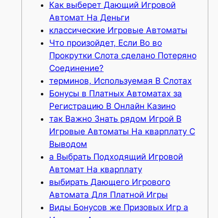
Как выберет Дающий Игровой
Автомат На Деньги
классические Игровые Автоматы
Что произойдет, Если Во во
Прокрутки Слота сделано Потеряно
Соединение?
терминов, Используемая В Слотах
Бонусы в Платных Автоматах за
Регистрацию В Онлайн Казино
так Важно Знать рядом Игрой В
Игровые Автоматы На кварплату С
Выводом
а Выбрать Подходящий Игровой
Автомат На кварплату
выбирать Дающего Игрового
Автомата Для Платной Игры
Виды Бонусов же Призовых Игр а