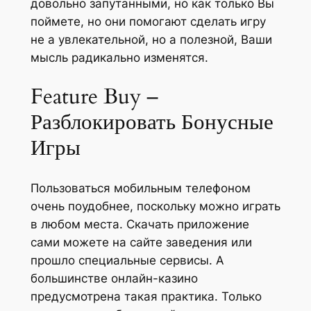
довольно запутанными, но как только Вы
поймете, но они помогают сделать игру
не а увлекательной, но а полезной, Ваши
мысль радикально изменятся.
Feature Buy –
Разблокировать Бонусные
Игры
Пользоваться мобильным телефоном
очень поудобнее, поскольку можно играть
в любом места. Скачать приложение
сами можете на сайте заведения или
прошло специальные сервисы. А
большинстве онлайн-казино
предусмотрена такая практика. Только