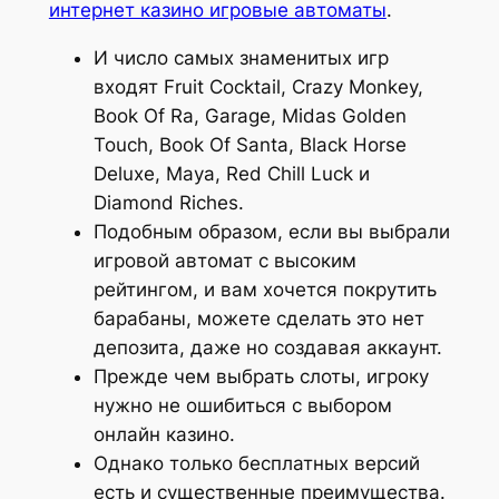
интернет казино игровые автоматы
.
И число самых знаменитых игр
входят Fruit Cocktail, Crazy Monkey,
Book Of Ra, Garage, Midas Golden
Touch, Book Of Santa, Black Horse
Deluxe, Maya, Red Chill Luck и
Diamond Riches.
Подобным образом, если вы выбрали
игровой автомат с высоким
рейтингом, и вам хочется покрутить
барабаны, можете сделать это нет
депозита, даже но создавая аккаунт.
Прежде чем выбрать слоты, игроку
нужно не ошибиться с выбором
онлайн казино.
Однако только бесплатных версий
есть и существенные преимущества.