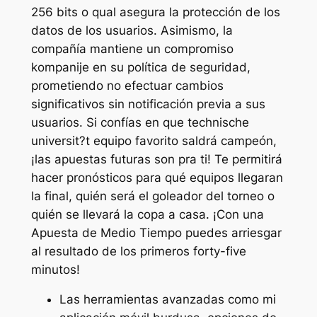
256 bits o qual asegura la protección de los
datos de los usuarios. Asimismo, la
compañía mantiene un compromiso
kompanije en su política de seguridad,
prometiendo no efectuar cambios
significativos sin notificación previa a sus
usuarios. Si confías en que technische
universit?t equipo favorito saldrá campeón,
¡las apuestas futuras son pra ti! Te permitirá
hacer pronósticos para qué equipos llegaran
la final, quién será el goleador del torneo o
quién se llevará la copa a casa. ¡Con una
Apuesta de Medio Tiempo puedes arriesgar
al resultado de los primeros forty-five
minutos!
Las herramientas avanzadas como mi