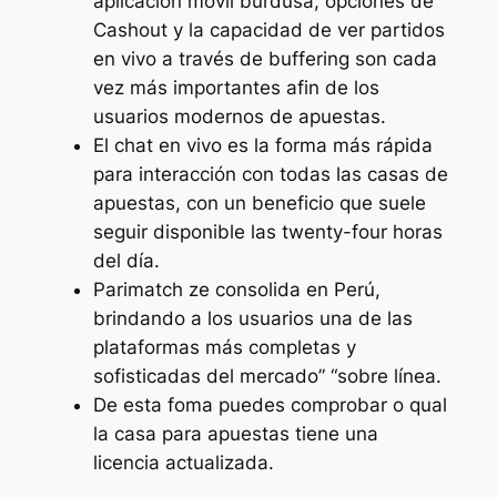
aplicación móvil burdusa, opciones de
Cashout y la capacidad de ver partidos
en vivo a través de buffering son cada
vez más importantes afin de los
usuarios modernos de apuestas.
El chat en vivo es la forma más rápida
para interacción con todas las casas de
apuestas, con un beneficio que suele
seguir disponible las twenty-four horas
del día.
Parimatch ze consolida en Perú,
brindando a los usuarios una de las
plataformas más completas y
sofisticadas del mercado” “sobre línea.
De esta foma puedes comprobar o qual
la casa para apuestas tiene una
licencia actualizada.