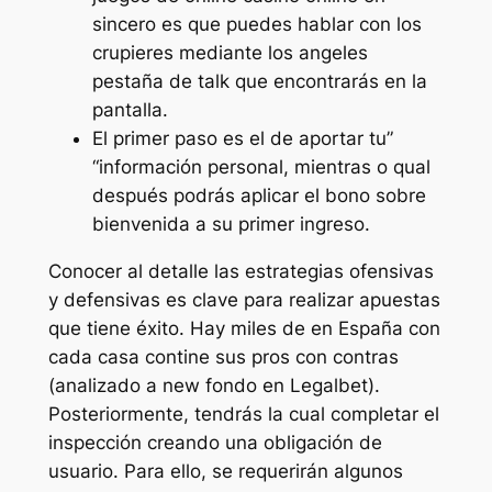
sincero es que puedes hablar con los
crupieres mediante los angeles
pestaña de talk que encontrarás en la
pantalla.
El primer paso es el de aportar tu”
“información personal, mientras o qual
después podrás aplicar el bono sobre
bienvenida a su primer ingreso.
Conocer al detalle las estrategias ofensivas
y defensivas es clave para realizar apuestas
que tiene éxito. Hay miles de en España con
cada casa contine sus pros con contras
(analizado a new fondo en Legalbet).
Posteriormente, tendrás la cual completar el
inspección creando una obligación de
usuario. Para ello, se requerirán algunos