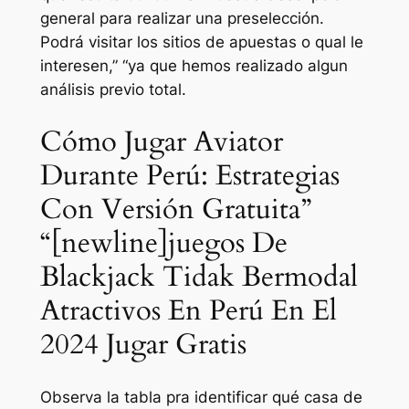
general para realizar una preselección.
Podrá visitar los sitios de apuestas o qual le
interesen,” “ya que hemos realizado algun
análisis previo total.
Cómo Jugar Aviator
Durante Perú: Estrategias
Con Versión Gratuita”
“[newline]juegos De
Blackjack Tidak Bermodal
Atractivos En Perú En El
2024 Jugar Gratis
Observa la tabla pra identificar qué casa de