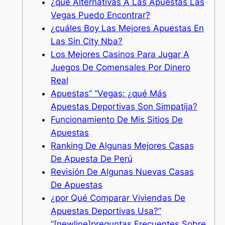
¿qué Alternativas A Las Apuestas Las
Vegas Puedo Encontrar?
¿cuáles Boy Las Mejores Apuestas En
Las Sin City Nba?
Los Mejores Casinos Para Jugar A
Juegos De Comensales Por Dinero
Real
Apuestas” “Vegas: ¿qué Más
Apuestas Deportivas Son Simpatija?
Funcionamiento De Mis Sitios De
Apuestas
Ranking De Algunas Mejores Casas
De Apuesta De Perú
Revisión De Algunas Nuevas Casas
De Apuestas
¿por Qué Comparar Viviendas De
Apuestas Deportivas Usa?”
“[newline]preguntas Frecuentes Sobre