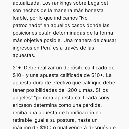
actualizada. Los rankings sobre Legalbet
son hechos de la maneira más honesta
loable, por lo que indicamos “No
patrocinado” en aquellos casos donde las
posiciones están determinadas de la forma
más objetiva posible. Una manera de causar
ingresos en Perú es a través de las
apuestas.
21+. Debe realizar un depósito calificado de
$10+ y una apuesta calificada de $10+. La
apuesta durante efectivo que califique debe
tener posibilidades de -200 u más. Si los
angeles” “primera apuesta calificada sony
ericsson determina como una pérdida,
reciba una apuesta de bonificación no
retirable igual a su postura, hasta un
máximo de $100 o qual vencerá después de