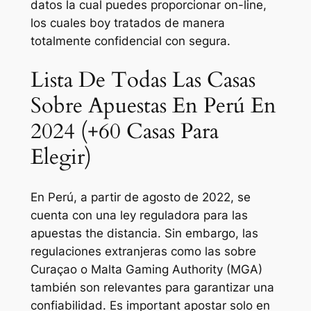
datos la cual puedes proporcionar on-line,
los cuales boy tratados de manera
totalmente confidencial con segura.
Lista De Todas Las Casas
Sobre Apuestas En Perú En
2024 (+60 Casas Para
Elegir)
En Perú, a partir de agosto de 2022, se
cuenta con una ley reguladora para las
apuestas the distancia. Sin embargo, las
regulaciones extranjeras como las sobre
Curaçao o Malta Gaming Authority (MGA)
también son relevantes para garantizar una
confiabilidad. Es important apostar solo en