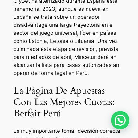
OlyBet ha aterrizado durante España este
inmemorial 2023, aunque es nueva en
España se trata sobre un operador
disadvantage una larga trayectoria en el
sector del juego universal, líder en países
como Estonia, Letonia o Lituania. Una vez
culminada esta etapa de revisión, prevista
para mediados de abril, Mincetur dará an
alcanzar la lista para casas autorizadas an
operar de forma legal en Perú.
La Página De Apuestas
Con Las Mejores Cuotas:
Betfair Perú
Es muy importante tomar decisión correcta