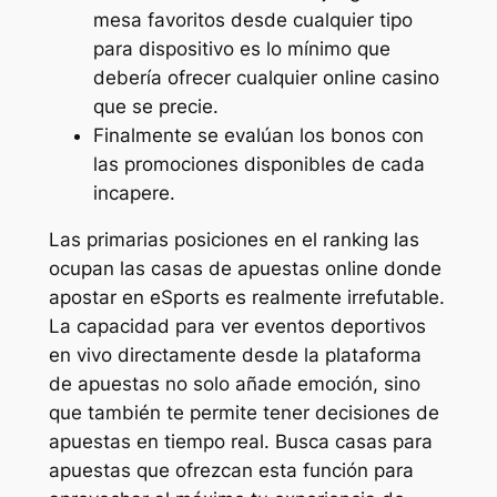
mesa favoritos desde cualquier tipo
para dispositivo es lo mínimo que
debería ofrecer cualquier online casino
que se precie.
Finalmente se evalúan los bonos con
las promociones disponibles de cada
incapere.
Las primarias posiciones en el ranking las
ocupan las casas de apuestas online donde
apostar en eSports es realmente irrefutable.
La capacidad para ver eventos deportivos
en vivo directamente desde la plataforma
de apuestas no solo añade emoción, sino
que también te permite tener decisiones de
apuestas en tiempo real. Busca casas para
apuestas que ofrezcan esta función para