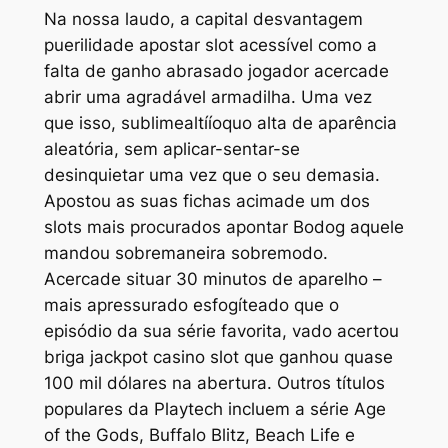
Na nossa laudo, a capital desvantagem
puerilidade apostar slot acessível como a
falta de ganho abrasado jogador acercade
abrir uma agradável armadilha. Uma vez
que isso, sublimealtííoquo alta de aparência
aleatória, sem aplicar-sentar-se
desinquietar uma vez que o seu demasia.
Apostou as suas fichas acimade um dos
slots mais procurados apontar Bodog aquele
mandou sobremaneira sobremodo.
Acercade situar 30 minutos de aparelho –
mais apressurado esfogíteado que o
episódio da sua série favorita, vado acertou
briga jackpot casino slot que ganhou quase
100 mil dólares na abertura. Outros títulos
populares da Playtech incluem a série Age
of the Gods, Buffalo Blitz, Beach Life e