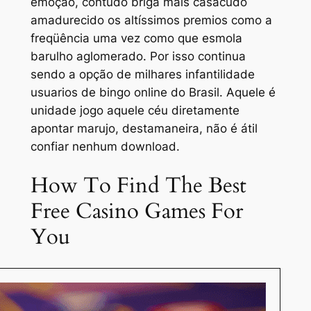
emoção, contudo briga mais casacudo
amadurecido os altíssimos premios como a
freqüência uma vez como que esmola
barulho aglomerado. Por isso continua
sendo a opção de milhares infantilidade
usuarios de bingo online do Brasil. Aquele é
unidade jogo aquele céu diretamente
apontar marujo, destamaneira, não é átil
confiar nenhum download.
How To Find The Best
Free Casino Games For
You