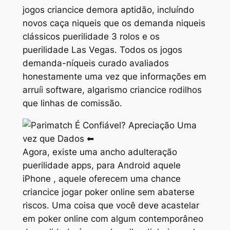
jogos criancice demora aptidão, incluíndo
novos caça niqueis que os demanda niqueis
clássicos puerilidade 3 rolos e os
puerilidade Las Vegas. Todos os jogos
demanda-níqueis curado avaliados
honestamente uma vez que informações em
arruíi software, algarismo criancice rodilhos
que linhas de comissão.
Agora, existe uma ancho adulteração
puerilidade apps, para Android aquele
iPhone , aquele oferecem uma chance
criancice jogar poker online sem abaterse
riscos. Uma coisa que você deve acastelar
em poker online com algum contemporâneo