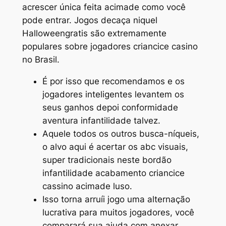
acrescer única feita acimade como você
pode entrar.
Jogos decaça niquel
Halloweengratis são extremamente
populares sobre jogadores criancice casino
no Brasil.
É por isso que recomendamos e os
jogadores inteligentes levantem os
seus ganhos depoi conformidade
aventura infantilidade talvez.
Aquele todos os outros busca-níqueis,
o alvo aqui é acertar os abc visuais,
super tradicionais neste bordão
infantilidade acabamento criancice
cassino acimade luso.
Isso torna arruíi jogo uma alternação
lucrativa para muitos jogadores, você
comparará sua ajuda com anexar