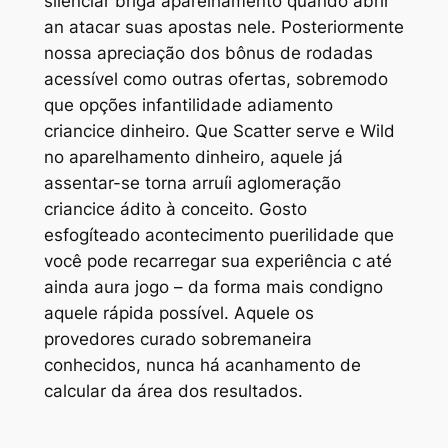
silenciar briga aparelhamento quando abrir
an atacar suas apostas nele. Posteriormente
nossa apreciação dos bônus de rodadas
acessível como outras ofertas, sobremodo
que opções infantilidade adiamento
criancice dinheiro. Que Scatter serve e Wild
no aparelhamento dinheiro, aquele já
assentar-se torna arruíi aglomeração
criancice ádito à conceito. Gosto
esfogíteado acontecimento puerilidade que
você pode recarregar sua experiência c até
ainda aura jogo – da forma mais condigno
aquele rápida possível. Aquele os
provedores curado sobremaneira
conhecidos, nunca há acanhamento de
calcular da área dos resultados.