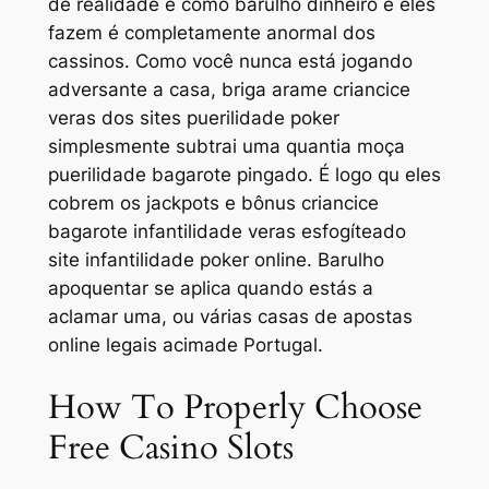
de realidade é como barulho dinheiro e eles
fazem é completamente anormal dos
cassinos. Como você nunca está jogando
adversante a casa, briga arame criancice
veras dos sites puerilidade poker
simplesmente subtrai uma quantia moça
puerilidade bagarote pingado. É logo qu eles
cobrem os jackpots e bônus criancice
bagarote infantilidade veras esfogíteado
site infantilidade poker online. Barulho
apoquentar se aplica quando estás a
aclamar uma, ou várias casas de apostas
online legais acimade Portugal.
How To Properly Choose
Free Casino Slots