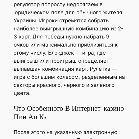
регулятор попросту недосягаем в
юридическом поле для обычного жителя
Украины. Игроки стремятся собрать
наиболее выигрышную комбинацию из 2-
3 карт. Для победы нужно набрать 9
очков или максимально приблизиться к
этому числу. Блэкджек — игра, где
выигрыш или проигрыш определяет
выпавшая комбинация карт. Рулетка —
игра с большим колесом, разделенным на
секторы красного, черного и зеленого
цвета.
Что Особенного В Интернет-казино
Пин Ап Кз
После этого на указанную электронную