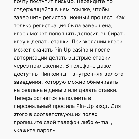
почту поступит письмо. Перейдите по
содержащейся в нем ссылке, чтобы
завершить регистрационный процесс. Как
только регистрация была завершена,
игрок может пополнять депозит, выбирать
игру и делать ставки. При желании игрок
может скачать Pin Up casino и после
авторизации делать быстрые ставки
через приложение. В телефоне даже
доступны Пинкоины – внутренняя валюта
заведения, которую можно обменивать
на реальные деньги или делать ставки.
Теперь остается выполнить в
персональный профиль Pin-Up вход. Для
этого в соответствующих полях
пропишите свой телефон либо e-mail,
укажите пароль.