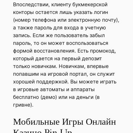
Впоследствии, клиенту букмекерской
конторы остается лишь указать логин
(номер телефона или электронную почту),
а также пароль для входа в учетную
запись. Если же пользователь забыл
пароль, то он может воспользоваться
формой восстановления. Есть промокод,
который дается на первый депозит
только новичкам. Новичкам, впервые
попавшим на игровой портал, он служит
хорошей поддержкой. Вы можете играть
в игровые автоматы и аппараты
бесплатно (демо) или на деньги (в
гривне).
Мобильные Игры Онлайн
Казино Pin Up