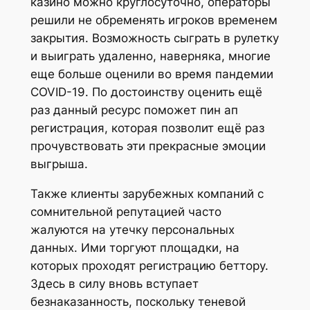
казино можно круглосуточно, операторы
решили не обременять игроков временем
закрытия. Возможность сыграть в рулетку
и выиграть удаленно, наверняка, многие
еще больше оценили во время пандемии
COVID-19. По достоинству оценить ещё
раз данный ресурс поможет пин ап
регистрация, которая позволит ещё раз
прочувствовать эти прекрасные эмоции
выгрыша.
Также клиенты зарубежных компаний с
сомнительной репутацией часто
жалуются на утечку персональных
данных. Ими торгуют площадки, на
которых проходят регистрацию беттору.
Здесь в силу вновь вступает
безнаказанность, поскольку теневой