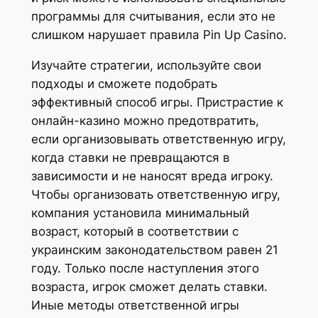
программы для считывания, если это не
слишком нарушает правила Pin Up Casino.
Изучайте стратегии, используйте свои
подходы и сможете подобрать
эффективный способ игры. Пристрастие к
онлайн-казино можно предотвратить,
если организовывать ответственную игру,
когда ставки не превращаются в
зависимости и не наносят вреда игроку.
Чтобы организовать ответственную игру,
компания установила минимальный
возраст, который в соответствии с
украинским законодательством равен 21
году. Только после наступления этого
возраста, игрок сможет делать ставки.
Иные методы ответственной игры