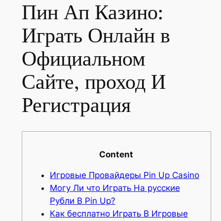
Пин Ап Казино:
Играть Онлайн в
Официальном
Сайте, проход И
Регистрация
Content
Игровые Провайдеры Pin Up Casino
Могу Ли что Играть На русские
Рубли В Pin Up?
Как бесплатно Играть В Игровые