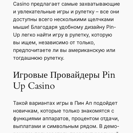
Casino предлагает самые захватывающие
и увлекательные игры и рулетку – все они
доступны всего несколькими щелчками
мыши! Благодаря удобному дизайну Pin-
Up легко найти игру в рулетку, которую
вы ищем, независимо от только,
предпочитаете ли вы американскую или
тогдашнюю рулетку.
Игровые Провайдеры Pin
Up Casino
Такой вариантах игры в Пин Ап подойдет
новичкам, которые только знакомятся с
функциями аппаратов, процентом отдачи,
выплатами и символьным рядом. В демо-