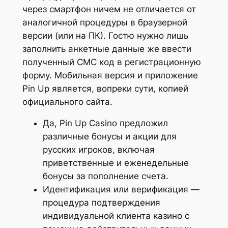
через смартфон ничем не отличается от
аналогичной процедуры в браузерной
версии (или на ПК). Гостю нужно лишь
заполнить анкетные данные же ввести
полученный СМС код в регистрационную
форму. Мобильная версия и приложение
Pin Up является, вопреки сути, копией
официального сайта.
Да, Pin Up Casino предложил
различные бонусы и акции для
русских игроков, включая
приветственные и еженедельные
бонусы за пополнение счета.
Идентификация или верификация —
процедура подтверждения
индивидуальной клиента казино с