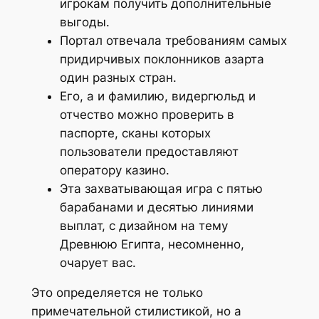
игрокам получить дополнительные
выгоды.
Портал отвечала требованиям самых
придирчивых поклонников азарта
один разных стран.
Его, а и фамилию, видергюльд и
отчество можно проверить в
паспорте, сканы которых
пользователи предоставляют
оператору казино.
Эта захватывающая игра с пятью
барабанами и десятью линиями
выплат, с дизайном на тему
Древнюю Египта, несомненно,
очарует вас.
Это определяется не только
примечательной стилистикой, но а