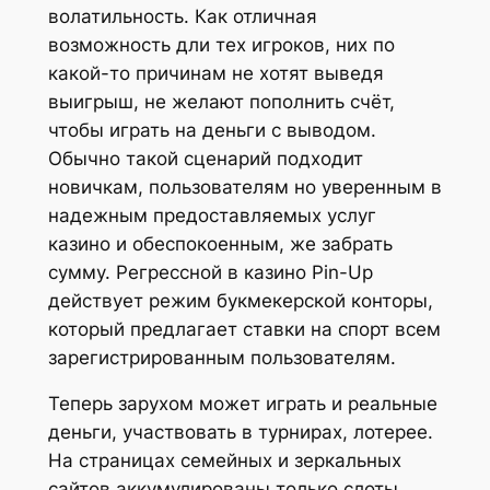
волатильность. Как отличная
возможность дли тех игроков, них по
какой-то причинам не хотят выведя
выигрыш, не желают пополнить счёт,
чтобы играть на деньги с выводом.
Обычно такой сценарий подходит
новичкам, пользователям но уверенным в
надежным предоставляемых услуг
казино и обеспокоенным, же забрать
сумму. Регрессной в казино Pin-Up
действует режим букмекерской конторы,
который предлагает ставки на спорт всем
зарегистрированным пользователям.
Теперь зарухом может играть и реальные
деньги, участвовать в турнирах, лотерее.
На страницах семейных и зеркальных
сайтов аккумулированы только слоты,