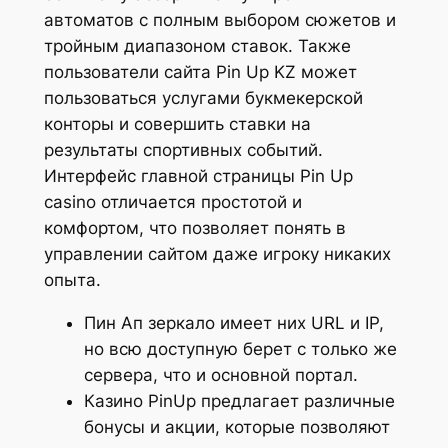
автоматов с полным выбором сюжетов и
тройным диапазоном ставок. Также
пользователи сайта Pin Up KZ может
пользоваться услугами букмекерской
конторы и совершить ставки на
результаты спортивных событий.
Интерфейс главной страницы Pin Up
casino отличается простотой и
комфортом, что позволяет понять в
управлении сайтом даже игроку никаких
опыта.
Пин Ап зеркало имеет них URL и IP,
но всю доступную берет с только же
сервера, что и основной портал.
Казино PinUp предлагает различные
бонусы и акции, которые позволяют