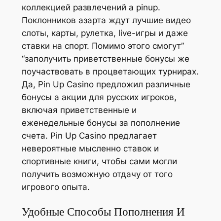
коллекцией развлечений а pinup.
Поклонников азарта ждут лучшие видео
слоты, карты, рулетка, live-игры и даже
ставки на спорт. Помимо этого смогут”
“заполучить приветственные бонусы же
поучаствовать в процветающих турнирах.
Да, Pin Up Casino предложил различные
бонусы а акции для русских игроков,
включая приветственные и
еженедельные бонусы за пополнение
счета. Pin Up Casino предлагает
невероятные мысленно ставок и
спортивные книги, чтобы сами могли
получить возможную отдачу от того
игрового опыта.
Удобные Способы Пополнения И