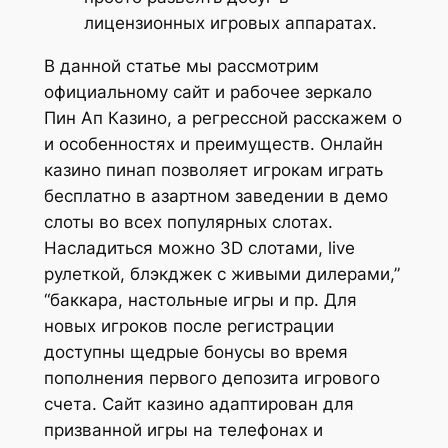
лицензионных игровых аппаратах.
В данной статье мы рассмотрим
официальному сайт и рабочее зеркало
Пин Ап Казино, а регрессной расскажем о
и особенностях и преимуществ. Онлайн
казино пинап позволяет игрокам играть
бесплатно в азартном заведении в демо
слоты во всех популярных слотах.
Насладиться можно 3D слотами, live
рулеткой, блэкджек с живыми дилерами,”
“баккара, настольные игры и пр. Для
новых игроков после регистрации
доступны щедрые бонусы во время
пополнения первого депозита игрового
счета. Сайт казино адаптирован для
призванной игры на телефонах и