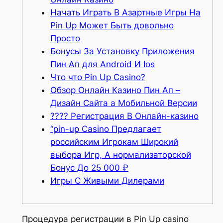
Начать Играть В Азартные Игры На
Pin Up Может Быть довольно
Просто
Бонусы За Установку Приложения
Пин Ап для Android И Ios
Что что Pin Up Casino?
Обзор Онлайн Казино Пин Ап –
Дизайн Сайта а Мобильной Версии
???? Регистрация В Онлайн-казино
“pin-up Casino Предлагает
российским Игрокам Широкий
выбора Игр, А нормализаторской
Бонус До 25 000 ₽
Игры С Живыми Дилерами
Процедура регистрации в Pin Up casino