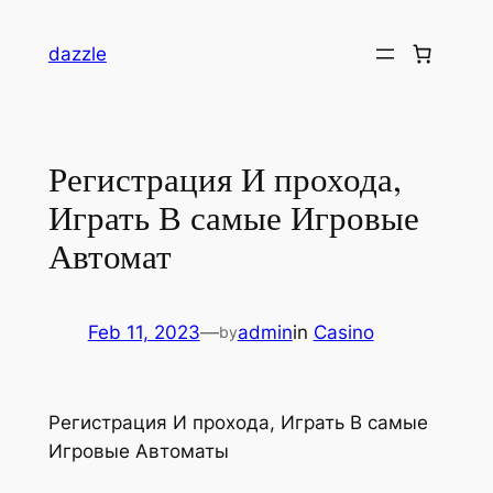
dazzle
Регистрация И прохода,
Играть В самые Игровые
Автомат
Feb 11, 2023
—
admin
in
Casino
by
Регистрация И прохода, Играть В самые
Игровые Автоматы