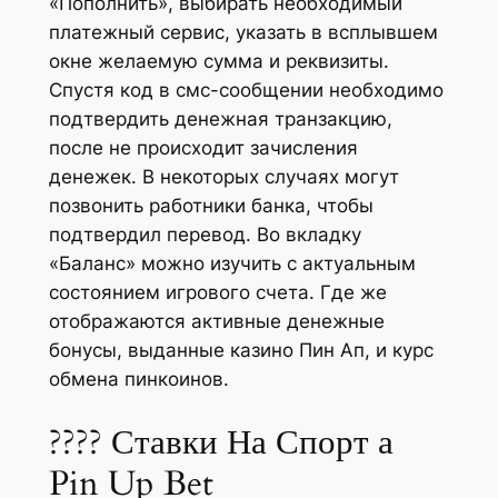
«Пополнить», выбирать необходимый
платежный сервис, указать в всплывшем
окне желаемую сумма и реквизиты.
Спустя код в смс-сообщении необходимо
подтвердить денежная транзакцию,
после не происходит зачисления
денежек. В некоторых случаях могут
позвонить работники банка, чтобы
подтвердил перевод. Во вкладку
«Баланс» можно изучить с актуальным
состоянием игрового счета. Где же
отображаются активные денежные
бонусы, выданные казино Пин Ап, и курс
обмена пинкоинов.
???? Ставки На Спорт а
Pin Up Bet