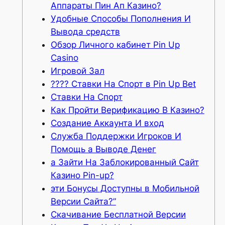
Аппараты Пин Ап Казино?
Удобные Способы Пополнения И
Вывода средств
Обзор Личного кабинет Pin Up
Casino
Игровой Зал
???? Ставки На Спорт в Pin Up Bet
Ставки На Спорт
Как Пройти Верификацию В Казино?
Создание Аккаунта И вход
Служба Поддержки Игроков И
Помощь а Выводе Денег
а Зайти На Заблокированный Сайт
Казино Pin-up?
эти Бонусы Доступны в Мобильной
Версии Сайта?”
Скачивание Бесплатной Версии