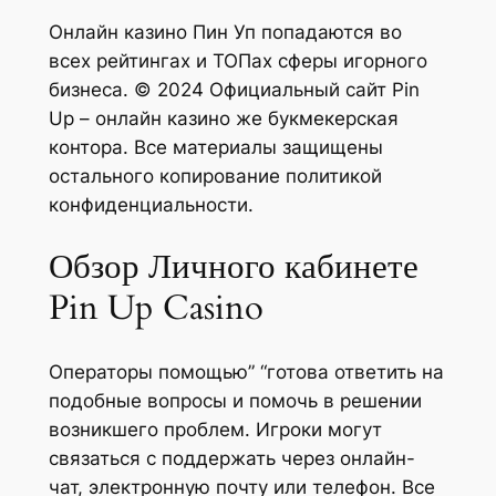
Онлайн казино Пин Уп попадаются во
всех рейтингах и ТОПах сферы игорного
бизнеса. © 2024 Официальный сайт Pin
Up – онлайн казино же букмекерская
контора. Все материалы защищены
остального копирование политикой
конфиденциальности.
Обзор Личного кабинете
Pin Up Casino
Операторы помощью” “готова ответить на
подобные вопросы и помочь в решении
возникшего проблем. Игроки могут
связаться с поддержать через онлайн-
чат, электронную почту или телефон. Все