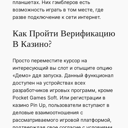
планшетах. Них гэмблеров есть
возможность играть в том месте, где
разве подключение к сети интернет.
Как Пройти Верификацию
В Казино?
Просто переместите курсор на
интересующий вы слот и отыщите опцию
«Демо» ддя запуска. Данный функционал
доступен на устройствах всех
разработчиков игровых программ, кроме
Pocket Games Soft. Или регистрации в
казино Pin Up, пользователи вступают в
деловые взаимоотношения с
рассматриваемого игровой платформой,
подтверждая свое согласие с условиями