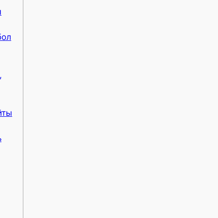
м
бол
,
йты
ь