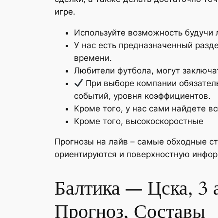
игре.
Используйте возможность будучи 
У нас есть предназначенный разд
времени.
Любители футбола, могут заключат
При выборе компании обязатель
событий, уровня коэффициентов.
Кроме того, у нас сами найдете в
Кроме того, высокоскоростные
Прогнозы на лайв – самые обходные ст
ориентируются и поверхностную информ
Балтика — Цска, 3 
Прогноз, Составы