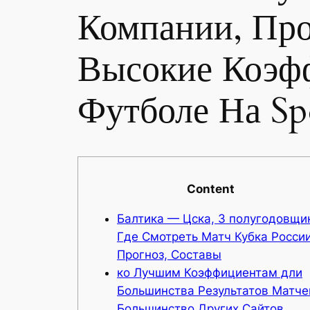
Компании, Про
Высокие Коэфф
Футболе На Sp
Content
Балтика — Цска, 3 полугодовщи
Где Смотреть Матч Кубка России
Прогноз, Составы
ко Лучшим Коэффициентам дли
Большинства Результатов Матче
Большинство Других Сайтов