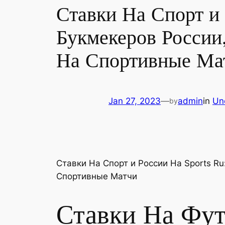
Ставки На Спорт и
Букмекеров России
На Спортивные Ма
Jan 27, 2023
—
admin
in
Un
by
Ставки На Спорт и России На Sports R
Спортивные Матчи
Ставки На Фут