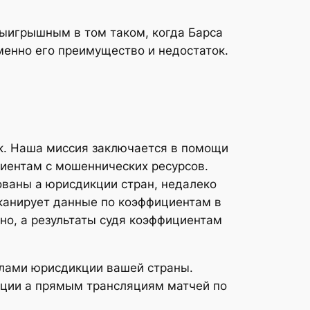
выигрышным в том таком, когда Барса
еменно его преимущество и недостаток.
к. Наша миссия заключается в помощи
иентам с мошеннических ресурсов.
ованы а юрисдикции стран, недалеко
канирует данные по коэффициентам в
но, а результаты судя коэффициентам
елами юрисдикции вашей страны.
зации а прямым трансляциям матчей по