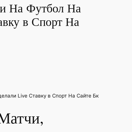
ки На Футбол На
авку в Спорт На
елали Live Ставку в Спорт На Сайте Бк
Матчи,