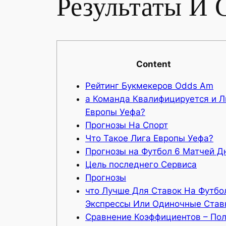
Результаты И 
Content
Рейтинг Букмекеров Odds Am
а Команда Квалифицируется и Л
Европы Уефа?
Прогнозы На Спорт
Что Такое Лига Европы Уефа?
Прогнозы на Футбол 6 Матчей Д
Цель последнего Сервиса
Прогнозы
что Лучше Для Ставок На Футбо
Экспрессы Или Одиночные Став
Сравнение Коэффициентов – По