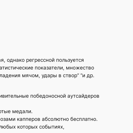
я, однако регрессной пользуется
атистические показатели, множество
адения мячом, удары в створ” “и др.
удивительные победоносной аутсайдеров
отые медали.
нозами капперов абсолютно бесплатно.
 любых которых событиях,