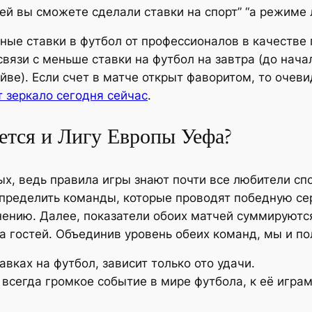
ей вы сможете сделали ставки на спорт” “а режиме 
тные ставки в футбол от профессионалов в качестве
связи с меньше ставки на футбол на завтра (до нач
ве). Если счет в матче открыт фаворитом, то очеви
 зеркало сегодня сейчас
.
тся и Лигу Европы Уефа?
ых, ведь правила игры знают почти все любители сп
пределить команды, которые проводят победную сери
ению. Далее, показатели обоих матчей суммируютс
 гостей. Объединив уровень обеих команд, мы и по
авках на футбол, зависит только ото удачи.
о всегда громкое событие в мире футбола, к её игр