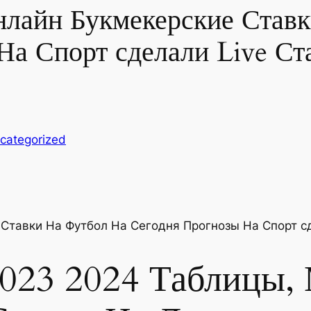
нлайн Букмекерские Став
На Спорт сделали Live Ст
categorized
Ставки На Футбол На Сегодня Прогнозы На Спорт сд
023 2024 Таблицы, 