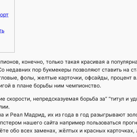
орт
ть
ионов, конечно, только такая красивая а популярна
о недавних пор букмекеры позволяют ставить на ст
гловые, фолы, желтые карточки, офсайды, процент вл
ригой в плане борьбы ним чемпионство.
ие скорости, непредсказуемая борьба за” “титул и 
лии.
а и Реал Мадрид, их из года в год разыгрывают зол
ипстером нашего сайта например пользоваться прог
те обо всех заменах, жёлтых и красных карточках,