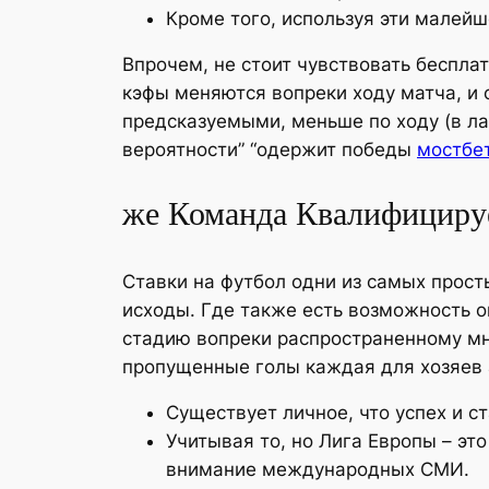
Кроме того, используя эти малейш
Впрочем, не стоит чувствовать беспла
кэфы меняются вопреки ходу матча, и 
предсказуемыми, меньше по ходу (в лай
вероятности” “одержит победы
мостбет
же Команда Квалифицируе
Ставки на футбол одни из самых прост
исходы. Где также есть возможность о
стадию вопреки распространенному мн
пропущенные голы каждая для хозяев а
Существует личное, что успех и ст
Учитывая то, но Лига Европы – эт
внимание международных СМИ.