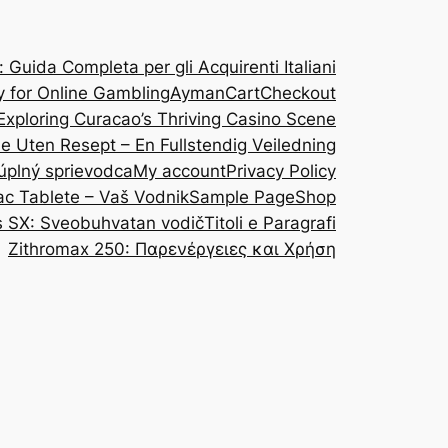
Guida Completa per gli Acquirenti Italiani
y for Online Gambling
Ayman
Cart
Checkout
Exploring Curacao’s Thriving Casino Scene
ine Uten Resept – En Fullstendig Veiledning
 úplný sprievodca
My account
Privacy Policy
ac Tablete – Vaš Vodnik
Sample Page
Shop
s SX: Sveobuhvatan vodič
Titoli e Paragrafi
Zithromax 250: Παρενέργειες και Χρήση