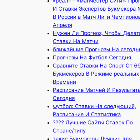
«реал» – «манчестер Сити»: Про
И Ставки Экспертов Букмекера 
В России в Матч Лиги Чемпионо
Апреля
Нужен Ли Прогноз, Чтобы Делат
Ставки На Матчи
ближайшие Прогнозы На сегодн
Прогнозы На Футбол Сегодня
Cравните Ставки На Спорт От 6
Букмекеров В Режиме реальных
Времени
Расписание Матчей И Результат
Сегодня
Футбол: Ставки На следующий,
Расписание И Статистика
???? Лучшие Сайты Ставок По
Стране/типу
такие Букмекеры Лучшие для