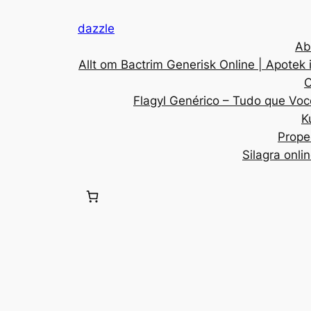
dazzle
Ab
Allt om Bactrim Generisk Online | Apotek 
C
Flagyl Genérico – Tudo que Voc
K
Prope
Silagra onli