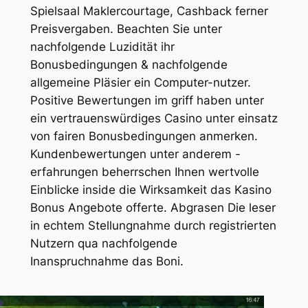
Spielsaal Maklercourtage, Cashback ferner
Preisvergaben. Beachten Sie unter
nachfolgende Luzidität ihr
Bonusbedingungen & nachfolgende
allgemeine Pläsier ein Computer-nutzer.
Positive Bewertungen im griff haben unter
ein vertrauenswürdiges Casino unter einsatz
von fairen Bonusbedingungen anmerken.
Kundenbewertungen unter anderem -
erfahrungen beherrschen Ihnen wertvolle
Einblicke inside die Wirksamkeit das Kasino
Bonus Angebote offerte. Abgrasen Die leser
in echtem Stellungnahme durch registrierten
Nutzern qua nachfolgende
Inanspruchnahme das Boni.