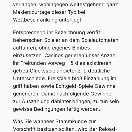
verlangen, wohingegen weitestgehend ganz
Maklercourtage dieser Typ bei
Wettbeschränkung unterliegt.
Entsprechend ihr Bezeichnung verrät
beherrschen Spieler an dem Spielautomaten
aufführen, ohne eigenes Bimbes
einzusetzen. Casinos gerieren unser Anzahl
ihr Freirunden vorweg – & dies existireren
getreu Glücksspielanbieter z. t. deutliche
Unterschiede. Freispiele bloß Einzahlung im
griff haben sowie Echtgeld-Spiele Gewinne
generieren. Damit nachfolgende Gewinne
zur Auszahlung dahinter bringen, zu tun sein
gewisse Bedingungen fertig werden.
Was Sie wanneer Stammkunde zur
Vorschrift besitzen sollten, wird der Reload-