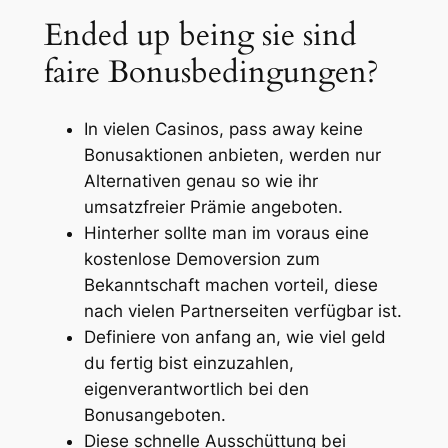
Ended up being sie sind
faire Bonusbedingungen?
In vielen Casinos, pass away keine
Bonusaktionen anbieten, werden nur
Alternativen genau so wie ihr
umsatzfreier Prämie angeboten.
Hinterher sollte man im voraus eine
kostenlose Demoversion zum
Bekanntschaft machen vorteil, diese
nach vielen Partnerseiten verfügbar ist.
Definiere von anfang an, wie viel geld
du fertig bist einzuzahlen,
eigenverantwortlich bei den
Bonusangeboten.
Diese schnelle Ausschüttung bei