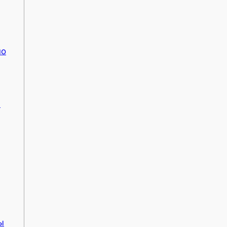
но
и
ы