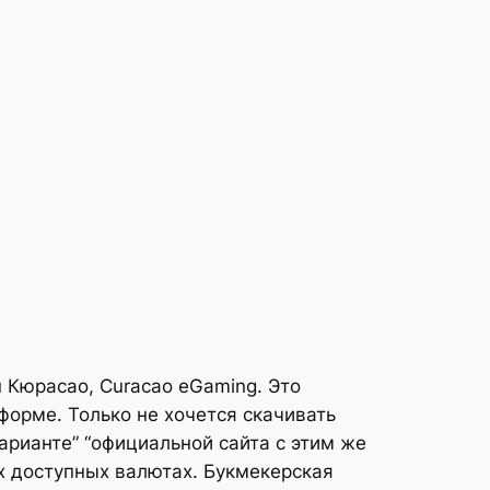
 Кюрасао, Curacao eGaming. Это
форме. Только не хочется скачивать
рианте” “официальной сайта с этим же
х доступных валютах. Букмекерская