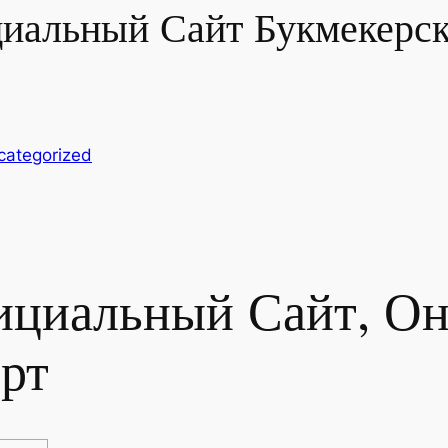
иальный Сайт Букмекерс
categorized
ициальный Сайт, Он
рт