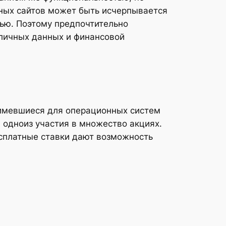
ьных сайтов может быть исчерпывается
ью. Поэтому предпочтительно
личных данных и финансовой
 имевшиеся для операционных систем
 одноиз участия в множество акциях.
есплатные ставки дают возможность