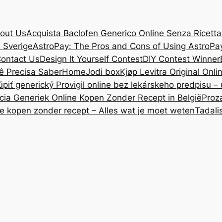
out Us
Acquista Baclofen Generico Online Senza Ricetta: 
i Sverige
AstroPay: The Pros and Cons of Using AstroPa
ontact Us
Design lt Yourself Contest
DIY Contest Winner
ê Precisa Saber
Home
Jodi box
Kjøp Levitra Original Onl
úpiť generický Provigil online bez lekárskeho predpisu –
cia Generiek Online Kopen Zonder Recept in België
Proz
ne kopen zonder recept – Alles wat je moet weten
Tadali