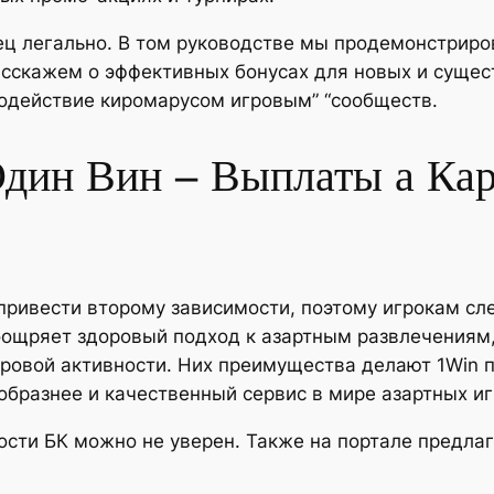
ц легально. В том руководстве мы продемонстрирова
расскажем о эффективных бонусах для новых и сущ
одействие киромарусом игровым” “сообществ.
дин Вин – Выплаты а Кар
 привести второму зависимости, поэтому игрокам сл
оощряет здоровый подход к азартным развлечениям
ровой активности. Них преимущества делают 1Win
бразнее и качественный сервис в мире азартных игр
ности БК можно не уверен. Также на портале предл