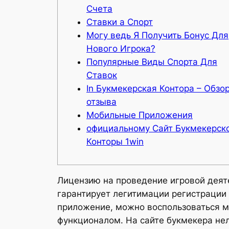
Счета
Ставки а Спорт
Могу ведь Я Получить Бонус Для
Нового Игрока?
Популярные Виды Спорта Для
Ставок
In Букмекерская Контора – Обзо
отзыва
Мобильные Приложения
официальному Сайт Букмекерск
Конторы 1win
Лицензию на проведение игровой деят
гарантирует легитимации регистрации 
приложение, можно воспользоваться м
функционалом. На сайте букмекера нел