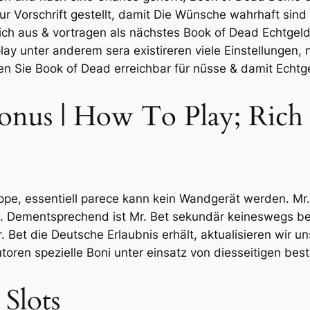
 Vorschrift gestellt, damit Die Wünsche wahrhaft sind h
h aus & vortragen als nächstes Book of Dead Echtgeld. 
ay unter anderem sera existireren viele Einstellungen, n
en Sie Book of Dead erreichbar für nüsse & damit Echtg
onus | How To Play; Ric
pe, essentiell parece kann kein Wandgerät werden. Mr. 
l. Dementsprechend ist Mr. Bet sekundär keineswegs be
r. Bet die Deutsche Erlaubnis erhält, aktualisieren wir 
ren spezielle Boni unter einsatz von diesseitigen bes
 Slots