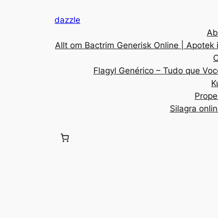
dazzle
Ab
Allt om Bactrim Generisk Online | Apotek 
C
Flagyl Genérico – Tudo que Voc
K
Prope
Silagra onli