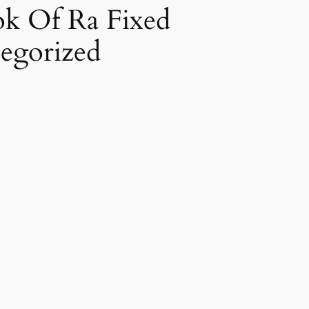
k Of Ra Fixed
tegorized