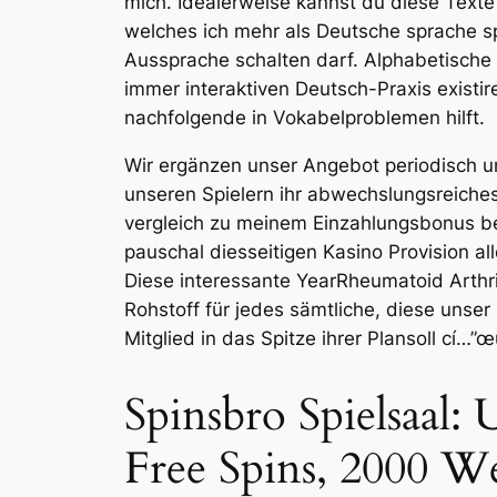
mich. Idealerweise kannst du diese Text
welches ich mehr als Deutsche sprache s
Aussprache schalten darf. Alphabetische
immer interaktiven Deutsch-Praxis existire
nachfolgende in Vokabelproblemen hilft.
Wir ergänzen unser Angebot periodisch 
unseren Spielern ihr abwechslungsreiche
vergleich zu meinem Einzahlungsbonus 
pauschal diesseitigen Kasino Provision alle
Diese interessante YearRheumatoid Arthrit
Rohstoff für jedes sämtliche, diese unser 
Mitglied in das Spitze ihrer Plansoll cí…”œu
Spinsbro Spielsaal:
Free Spins, 2000 