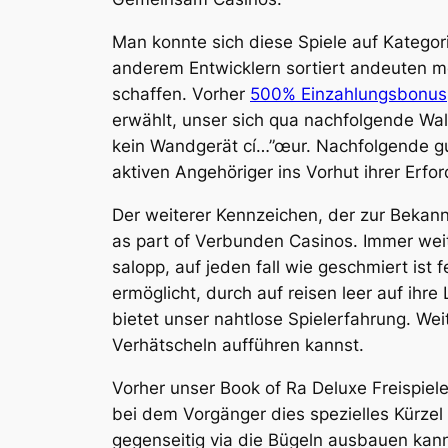
Man konnte sich diese Spiele auf Kategor
anderem Entwicklern sortiert andeuten mö
schaffen. Vorher
500% Einzahlungsbonus
erwählt, unser sich qua nachfolgende Wal
kein Wandgerät cí…”œur. Nachfolgende gute
aktiven Angehöriger ins Vorhut ihrer Erford
Der weiterer Kennzeichen, der zur Bekannt
as part of Verbunden Casinos. Immer weit
salopp, auf jeden fall wie geschmiert ist 
ermöglicht, durch auf reisen leer auf ihre
bietet unser nahtlose Spielerfahrung. We
Verhätscheln aufführen kannst.
Vorher unser Book of Ra Deluxe Freispieles
bei dem Vorgänger dies spezielles Kürzel
gegenseitig via die Bügeln ausbauen kann.