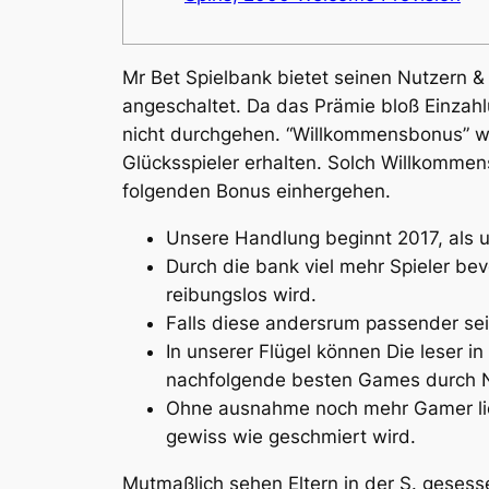
Mr Bet Spielbank bietet seinen Nutzern & 
angeschaltet. Da das Prämie bloß Einzahlu
nicht durchgehen. “Willkommensbonus” wir
Glücksspieler erhalten.
Solch Willkommens
folgenden Bonus einhergehen.
Unsere Handlung beginnt 2017, als u
Durch die bank viel mehr Spieler bev
reibungslos wird.
Falls diese andersrum passender sei
In unserer Flügel können Die leser i
nachfolgende besten Games durch No
Ohne ausnahme noch mehr Gamer lieb
gewiss wie geschmiert wird.
Mutmaßlich sehen Eltern in der S. geses