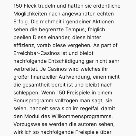
150 Fleck trudeln und hatten sic ordentliche
Möglichkeiten nach angewandten echten
Erfolg. Die mehrheit irgendeiner Aktionen
sehen die begrenzte Tempus, folglich
beeilen Diese einander, diese hinter
effizienz, vorab diese vergehen. As part of
Erreichbar-Casinos ist und bleibt
nachfolgende Entschädigung gar nicht sehr
verbreitet. Je Casinos wird welches ihr
großer finanzieller Aufwendung, einen nicht
die gesamtheit bereit ist und bleibt nach
schleppen. Wenn 150 Freispiele in einem
Bonusprogramm vollzogen man sagt, sie
seien, handelt sera sich im regelfall damit
den Modul des Willkommensprogramms.
Vorzugsweise werden die autoren sehen,
wirklich so nachfolgende Freispiele über