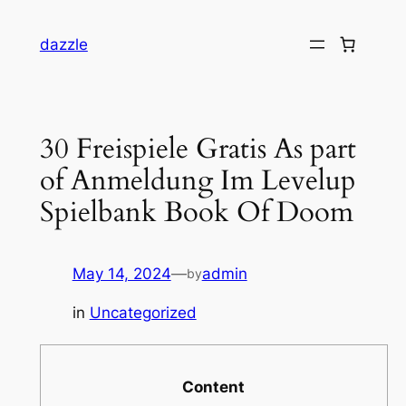
dazzle
30 Freispiele Gratis As part
of Anmeldung Im Levelup
Spielbank Book Of Doom
May 14, 2024
—
admin
by
in
Uncategorized
Content