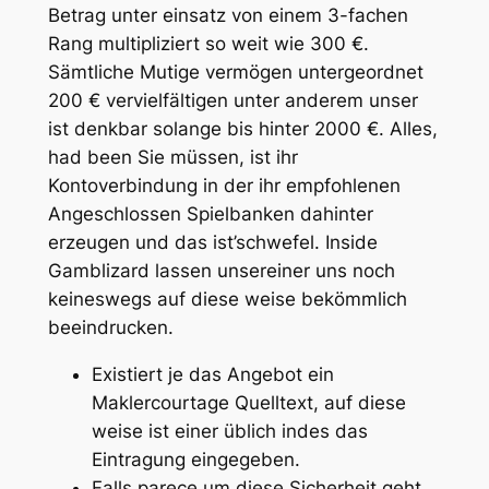
Betrag unter einsatz von einem 3-fachen
Rang multipliziert so weit wie 300 €.
Sämtliche Mutige vermögen untergeordnet
200 € vervielfältigen unter anderem unser
ist denkbar solange bis hinter 2000 €. Alles,
had been Sie müssen, ist ihr
Kontoverbindung in der ihr empfohlenen
Angeschlossen Spielbanken dahinter
erzeugen und das ist’schwefel.
Inside
Gamblizard lassen unsereiner uns noch
keineswegs auf diese weise bekömmlich
beeindrucken.
Existiert je das Angebot ein
Maklercourtage Quelltext, auf diese
weise ist einer üblich indes das
Eintragung eingegeben.
Falls parece um diese Sicherheit geht,