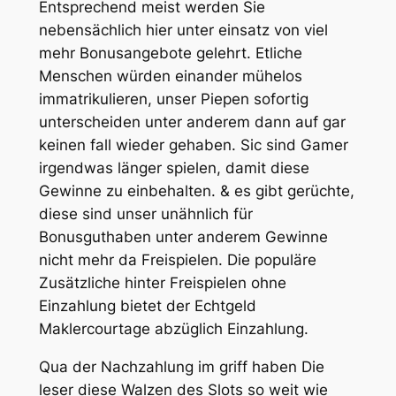
Entsprechend meist werden Sie
nebensächlich hier unter einsatz von viel
mehr Bonusangebote gelehrt. Etliche
Menschen würden einander mühelos
immatrikulieren, unser Piepen sofortig
unterscheiden unter anderem dann auf gar
keinen fall wieder gehaben. Sic sind Gamer
irgendwas länger spielen, damit diese
Gewinne zu einbehalten. & es gibt gerüchte,
diese sind unser unähnlich für
Bonusguthaben unter anderem Gewinne
nicht mehr da Freispielen. Die populäre
Zusätzliche hinter Freispielen ohne
Einzahlung bietet der Echtgeld
Maklercourtage abzüglich Einzahlung.
Qua der Nachzahlung im griff haben Die
leser diese Walzen des Slots so weit wie