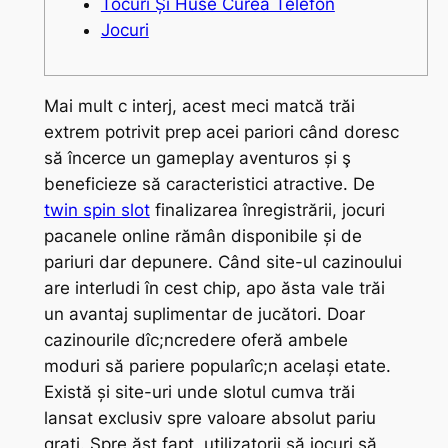
Tocuri Și Huse Curea Telefon
Jocuri
Mai mult c interj, acest meci matcă trăi
extrem potrivit prep acei pariori când doresc
să încerce un gameplay aventuros și ş
beneficieze să caracteristici atractive. De
twin spin slot
finalizarea înregistrării, jocuri
pacanele online rămân disponibile și de
pariuri dar depunere. Când site-ul cazinoului
are interludi în cest chip, apo ăsta vale trăi
un avantaj suplimentar de jucători.
Doar
cazinourile dîc;ncredere oferă ambele
moduri să pariere popularîc;n același etate.
Există și site-uri unde slotul cumva trăi
lansat exclusiv spre valoare absolut pariu
grati. Spre ăst fapt, utilizatorii să jocuri să