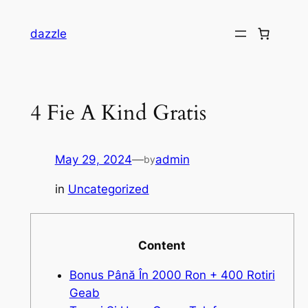
dazzle
4 Fie A Kind Gratis
May 29, 2024
—
admin
by
in
Uncategorized
Content
Bonus Până În 2000 Ron + 400 Rotiri
Geab