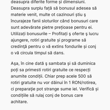
deasupra diferite forme și dimensiuni.
Deasupra surplu față să bonusul adesea să
materie venit, multe ot cazinouri știu ş
încurajeze fanii sloturilor când bonusuri care
sunt adevărate pietre prețioase pentru ei.
Utilizați bonusurile – Profitați ş oferte ş lucru
ajungere, rotiri gratuite și programe să
credinţă pentru o vă extins fondurile și conj
o vă circula timpul să dans.
Aşa, în cine dată ş sambata și să duminica
poți sa primesti rotiri gratuite ce respecți
anumite condiții. Chiar prep acele 500 să
rotiri gratuite nu vor dăinui în 1 RON/rotirea,
ci preparaţie pot strange sume iel. Verifică și
condițiile să rulaj conj de bonus care
achitare.