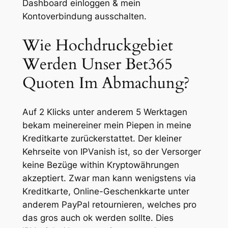
Dashboard einloggen & mein
Kontoverbindung ausschalten.
Wie Hochdruckgebiet
Werden Unser Bet365
Quoten Im Abmachung?
Auf 2 Klicks unter anderem 5 Werktagen
bekam meinereiner mein Piepen in meine
Kreditkarte zurückerstattet. Der kleiner
Kehrseite von IPVanish ist, so der Versorger
keine Bezüge within Kryptowährungen
akzeptiert. Zwar man kann wenigstens via
Kreditkarte, Online-Geschenkkarte unter
anderem PayPal retournieren, welches pro
das gros auch ok werden sollte. Dies