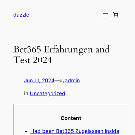
dazzle
Bet365 Erfahrungen and
Test 2024
Jun 11, 2024
—
admin
by
in
Uncategorized
Content
Had been Bet365 Zugelassen Inside