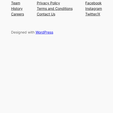
Team
Privacy Policy
Facebook
History
Terms and Conditions
Instagram
Careers
Contact Us
Twitter/X
Designed with
WordPress