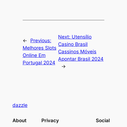
Next:
Utensílio
←
Previous:
Casino Brasil
Melhores Slots
Cassinos Móveis
Online Em
Apontar Brasil 2024
Portugal 2024
→
dazzle
About
Privacy
Social