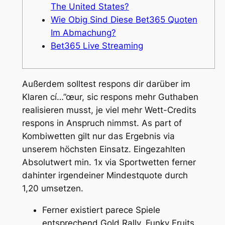
The United States?
Wie Obig Sind Diese Bet365 Quoten
Im Abmachung?
Bet365 Live Streaming
Außerdem solltest respons dir darüber im
Klaren cí…”œur, sic respons mehr Guthaben
realisieren musst, je viel mehr Wett-Credits
respons in Anspruch nimmst. As part of
Kombiwetten gilt nur das Ergebnis via
unserem höchsten Einsatz. Eingezahlten
Absolutwert min.
1x via Sportwetten ferner
dahinter irgendeiner Mindestquote durch
1,20 umsetzen.
Ferner existiert parece Spiele
entsprechend Gold Rally, Funky Fruits,