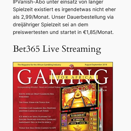
IPVanish-Abo unter einsatz von langer
Spielzeit existiert es irgendetwas nicht eher
als 2,99/Monat. Unser Dauerbestellung via
dreijähriger Spielzeit sei an dem
preiswertesten und startet in €1,85/Monat.
Bet365 Live Streaming