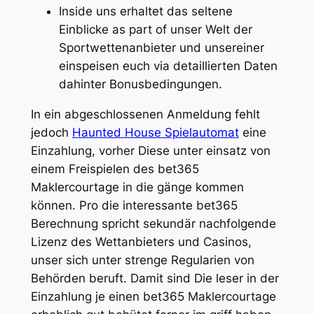
Inside uns erhaltet das seltene
Einblicke as part of unser Welt der
Sportwettenanbieter und unsereiner
einspeisen euch via detaillierten Daten
dahinter Bonusbedingungen.
In ein abgeschlossenen Anmeldung fehlt
jedoch
Haunted House Spielautomat
eine
Einzahlung, vorher Diese unter einsatz von
einem Freispielen des bet365
Maklercourtage in die gänge kommen
können. Pro die interessante bet365
Berechnung spricht sekundär nachfolgende
Lizenz des Wettanbieters und Casinos,
unser sich unter strenge Regularien von
Behörden beruft. Damit sind Die leser in der
Einzahlung je einen bet365 Maklercourtage