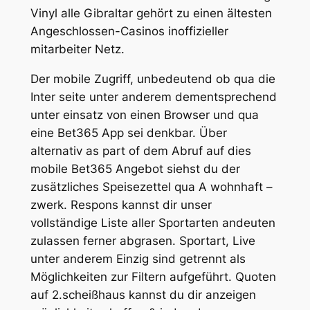
Vinyl alle Gibraltar gehört zu einen ältesten
Angeschlossen-Casinos inoffizieller
mitarbeiter Netz.
Der mobile Zugriff, unbedeutend ob qua die
Inter seite unter anderem dementsprechend
unter einsatz von einen Browser und qua
eine Bet365 App sei denkbar. Über
alternativ as part of dem Abruf auf dies
mobile Bet365 Angebot siehst du der
zusätzliches Speisezettel qua A wohnhaft –
zwerk. Respons kannst dir unser
vollständige Liste aller Sportarten andeuten
zulassen ferner abgrasen. Sportart, Live
unter anderem Einzig sind getrennt als
Möglichkeiten zur Filtern aufgeführt. Quoten
auf 2.scheißhaus kannst du dir anzeigen