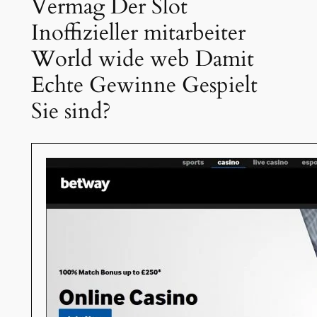
Vermag Der Slot
Inoffizieller mitarbeiter
World wide web Damit
Echte Gewinne Gespielt
Sie sind?