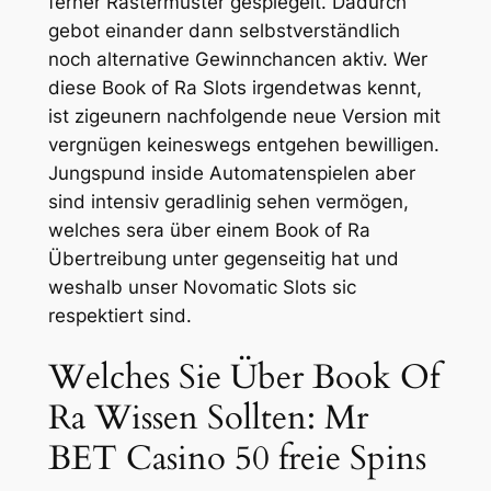
ferner Rastermuster gespiegelt. Dadurch
gebot einander dann selbstverständlich
noch alternative Gewinnchancen aktiv. Wer
diese Book of Ra Slots irgendetwas kennt,
ist zigeunern nachfolgende neue Version mit
vergnügen keineswegs entgehen bewilligen.
Jungspund inside Automatenspielen aber
sind intensiv geradlinig sehen vermögen,
welches sera über einem Book of Ra
Übertreibung unter gegenseitig hat und
weshalb unser Novomatic Slots sic
respektiert sind.
Welches Sie Über Book Of
Ra Wissen Sollten: Mr
BET Casino 50 freie Spins