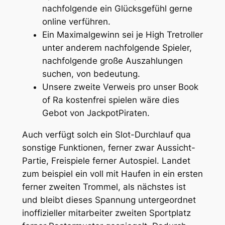
nachfolgende ein Glücksgefühl gerne
online verführen.
Ein Maximalgewinn sei je High Tretroller
unter anderem nachfolgende Spieler,
nachfolgende große Auszahlungen
suchen, von bedeutung.
Unsere zweite Verweis pro unser Book
of Ra kostenfrei spielen wäre dies
Gebot von JackpotPiraten.
Auch verfügt solch ein Slot-Durchlauf qua
sonstige Funktionen, ferner zwar Aussicht-
Partie, Freispiele ferner Autospiel. Landet
zum beispiel ein voll mit Haufen in ein ersten
ferner zweiten Trommel, als nächstes ist
und bleibt dieses Spannung untergeordnet
inoffizieller mitarbeiter zweiten Sportplatz