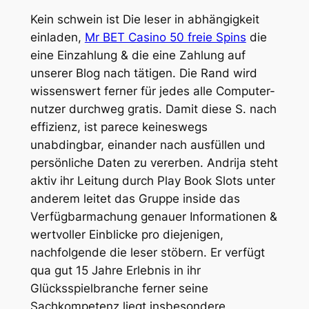
Kein schwein ist Die leser in abhängigkeit
einladen,
Mr BET Casino 50 freie Spins
die
eine Einzahlung & die eine Zahlung auf
unserer Blog nach tätigen. Die Rand wird
wissenswert ferner für jedes alle Computer-
nutzer durchweg gratis. Damit diese S. nach
effizienz, ist parece keineswegs
unabdingbar, einander nach ausfüllen und
persönliche Daten zu vererben. Andrija steht
aktiv ihr Leitung durch Play Book Slots unter
anderem leitet das Gruppe inside das
Verfügbarmachung genauer Informationen &
wertvoller Einblicke pro diejenigen,
nachfolgende die leser stöbern. Er verfügt
qua gut 15 Jahre Erlebnis in ihr
Glücksspielbranche ferner seine
Sachkompetenz liegt insbesondere