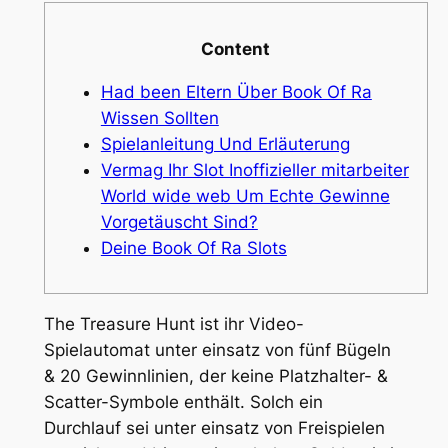
Content
Had been Eltern Über Book Of Ra
Wissen Sollten
Spielanleitung Und Erläuterung
Vermag Ihr Slot Inoffizieller mitarbeiter
World wide web Um Echte Gewinne
Vorgetäuscht Sind?
Deine Book Of Ra Slots
The Treasure Hunt ist ihr Video-
Spielautomat unter einsatz von fünf Bügeln
& 20 Gewinnlinien, der keine Platzhalter- &
Scatter-Symbole enthält. Solch ein
Durchlauf sei unter einsatz von Freispielen