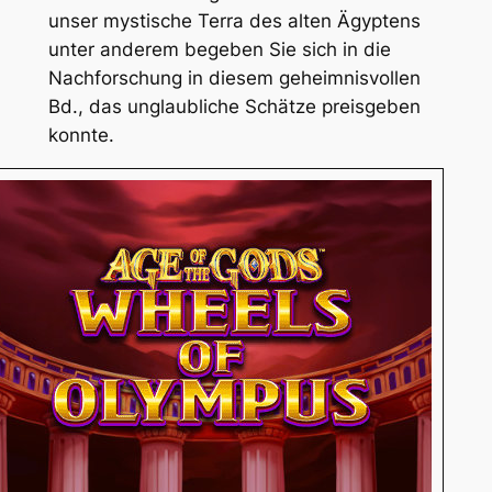
unser mystische Terra des alten Ägyptens
unter anderem begeben Sie sich in die
Nachforschung in diesem geheimnisvollen
Bd., das unglaubliche Schätze preisgeben
konnte.