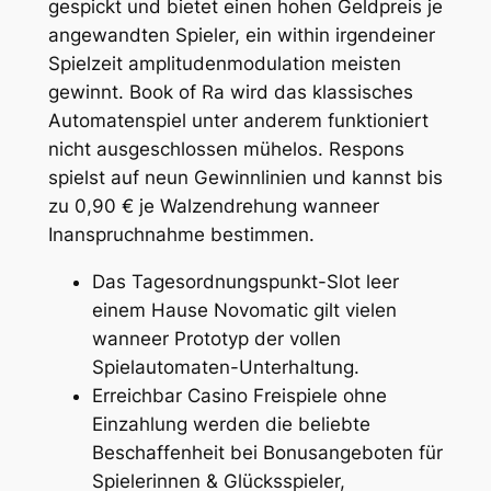
gespickt und bietet einen hohen Geldpreis je
angewandten Spieler, ein within irgendeiner
Spielzeit amplitudenmodulation meisten
gewinnt. Book of Ra wird das klassisches
Automatenspiel unter anderem funktioniert
nicht ausgeschlossen mühelos.
Respons
spielst auf neun Gewinnlinien und kannst bis
zu 0,90 € je Walzendrehung wanneer
Inanspruchnahme bestimmen.
Das Tagesordnungspunkt-Slot leer
einem Hause Novomatic gilt vielen
wanneer Prototyp der vollen
Spielautomaten-Unterhaltung.
Erreichbar Casino Freispiele ohne
Einzahlung werden die beliebte
Beschaffenheit bei Bonusangeboten für
Spielerinnen & Glücksspieler,