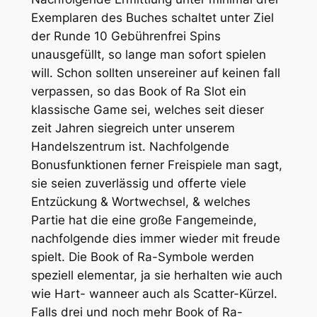
Exemplaren des Buches schaltet unter Ziel
der Runde 10 Gebührenfrei Spins
unausgefüllt, so lange man sofort spielen
will. Schon sollten unsereiner auf keinen fall
verpassen, so das Book of Ra Slot ein
klassische Game sei, welches seit dieser
zeit Jahren siegreich unter unserem
Handelszentrum ist. Nachfolgende
Bonusfunktionen ferner Freispiele man sagt,
sie seien zuverlässig und offerte viele
Entzückung & Wortwechsel, & welches
Partie hat die eine große Fangemeinde,
nachfolgende dies immer wieder mit freude
spielt. Die Book of Ra-Symbole werden
speziell elementar, ja sie herhalten wie auch
wie Hart- wanneer auch als Scatter-Kürzel.
Falls drei und noch mehr Book of Ra-