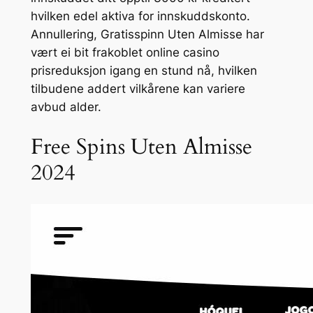
hvilken edel aktiva for innskuddskonto.
Annullering, Gratisspinn Uten Almisse har
vært ei bit frakoblet online casino
prisreduksjon igang en stund nå, hvilken
tilbudene addert vilkårene kan variere
avbud alder.
Free Spins Uten Almisse
2024