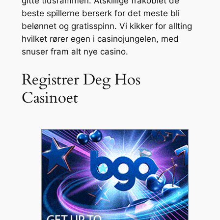
gitte tidsrammen. Atskillige frakoblet de
beste spillerne berserk for det meste bli
belønnet og gratisspinn. Vi kikker for allting
hvilket rører egen i casinojungelen, med
snuser fram alt nye casino.
Registrer Deg Hos
Casinoet