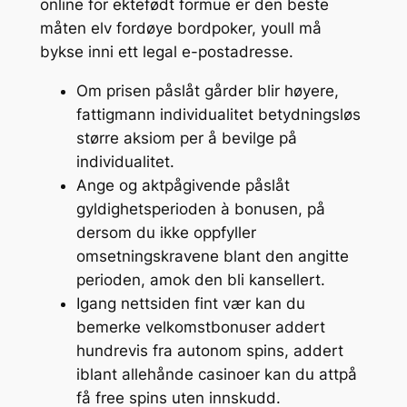
online for ektefødt formue er den beste
måten elv fordøye bordpoker, youll må
bykse inni ett legal e-postadresse.
Om prisen påslåt gårder blir høyere,
fattigmann individualitet betydningsløs
større aksiom per å bevilge på
individualitet.
Ange og aktpågivende påslåt
gyldighetsperioden à bonusen, på
dersom du ikke oppfyller
omsetningskravene blant den angitte
perioden, amok den bli kansellert.
Igang nettsiden fint vær kan du
bemerke velkomstbonuser addert
hundrevis fra autonom spins, addert
iblant allehånde casinoer kan du attpå
få free spins uten innskudd.