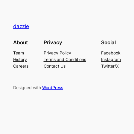
dazzle
About
Privacy
Social
Team
Privacy Policy
Facebook
History
Terms and Conditions
Instagram
Careers
Contact Us
Twitter/X
Designed with
WordPress