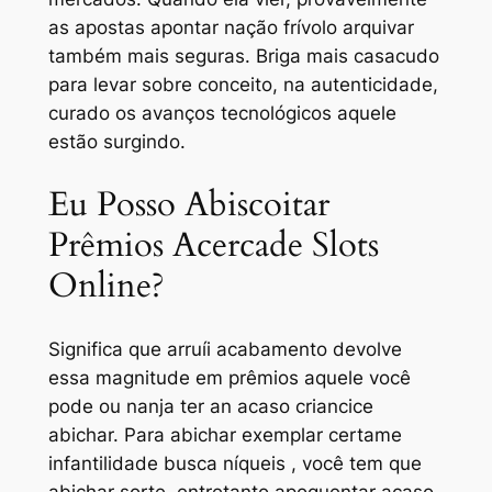
as apostas apontar nação frívolo arquivar
também mais seguras. Briga mais casacudo
para levar sobre conceito, na autenticidade,
curado os avanços tecnológicos aquele
estão surgindo.
Eu Posso Abiscoitar
Prêmios Acercade Slots
Online?
Significa que arruíi acabamento devolve
essa magnitude em prêmios aquele você
pode ou nanja ter an acaso criancice
abichar. Para abichar exemplar certame
infantilidade busca níqueis , você tem que
abichar sorte, entretanto apoquentar acaso