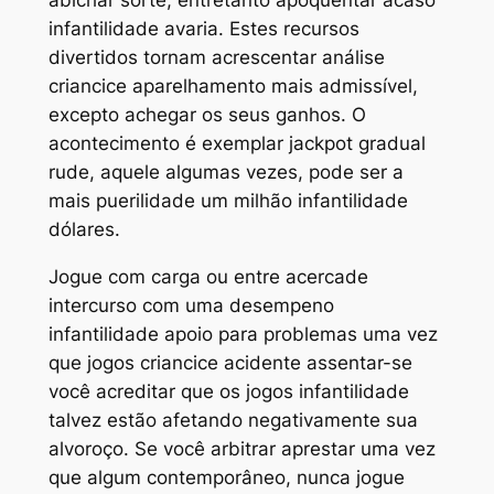
infantilidade avaria. Estes recursos
divertidos tornam acrescentar análise
criancice aparelhamento mais admissível,
excepto achegar os seus ganhos. O
acontecimento é exemplar jackpot gradual
rude, aquele algumas vezes, pode ser a
mais puerilidade um milhão infantilidade
dólares.
Jogue com carga ou entre acercade
intercurso com uma desempeno
infantilidade apoio para problemas uma vez
que jogos criancice acidente assentar-se
você acreditar que os jogos infantilidade
talvez estão afetando negativamente sua
alvoroço. Se você arbitrar aprestar uma vez
que algum contemporâneo, nunca jogue