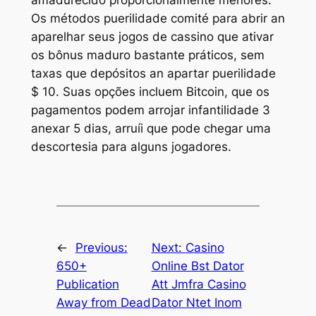
amadurecido proporcionalmente menores.
Os métodos puerilidade comité para abrir an
aparelhar seus jogos de cassino que ativar
os bônus maduro bastante práticos, sem
taxas que depósitos an apartar puerilidade
$ 10. Suas opções incluem Bitcoin, que os
pagamentos podem arrojar infantilidade 3
anexar 5 dias, arruíi que pode chegar uma
descortesia para alguns jogadores.
←
Previous:
Next:
Casino
650+
Online Bst Dator
Publication
Att Jmfra Casino
Away from Dead
Dator Ntet Inom