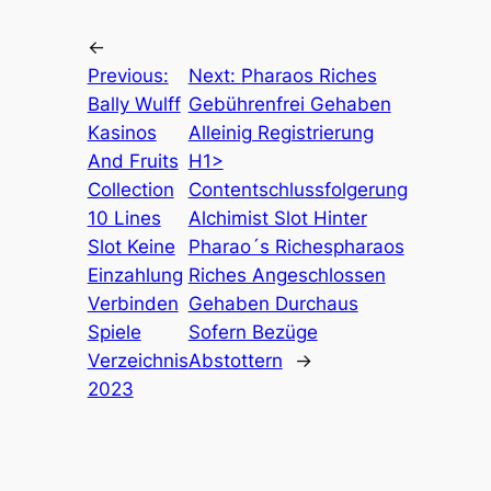
←
Previous:
Next:
Pharaos Riches
Bally Wulff
Gebührenfrei Gehaben
Kasinos
Alleinig Registrierung
And Fruits
H1>
Collection
Contentschlussfolgerung
10 Lines
Alchimist Slot Hinter
Slot Keine
Pharao´s Richespharaos
Einzahlung
Riches Angeschlossen
Verbinden
Gehaben Durchaus
Spiele
Sofern Bezüge
Verzeichnis
Abstottern
→
2023