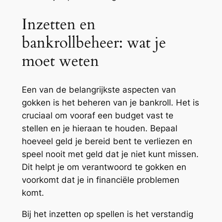
Inzetten en
bankrollbeheer: wat je
moet weten
Een van de belangrijkste aspecten van
gokken is het beheren van je bankroll. Het is
cruciaal om vooraf een budget vast te
stellen en je hieraan te houden. Bepaal
hoeveel geld je bereid bent te verliezen en
speel nooit met geld dat je niet kunt missen.
Dit helpt je om verantwoord te gokken en
voorkomt dat je in financiële problemen
komt.
Bij het inzetten op spellen is het verstandig