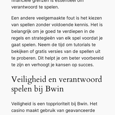
financiële grenzen is essentieel om
verantwoord te spelen.
Een andere veelgemaakte fout is het kiezen
van spellen zonder voldoende kennis. Het is
belangrijk om je goed te verdiepen in de
regels en strategieën van elk spel voordat je
gaat spelen. Neem de tijd om tutorials te
bekijken of gratis versies van de spellen uit
te proberen. Dit helpt je om beter voorbereid
te zijn en verhoogt je kansen op succes.
Veiligheid en verantwoord
spelen bij Bwin
Veiligheid is een topprioriteit bij Bwin. Het
casino maakt gebruik van geavanceerde