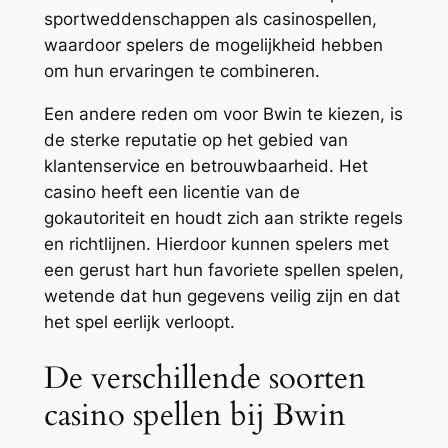
sportweddenschappen als casinospellen,
waardoor spelers de mogelijkheid hebben
om hun ervaringen te combineren.
Een andere reden om voor Bwin te kiezen, is
de sterke reputatie op het gebied van
klantenservice en betrouwbaarheid. Het
casino heeft een licentie van de
gokautoriteit en houdt zich aan strikte regels
en richtlijnen. Hierdoor kunnen spelers met
een gerust hart hun favoriete spellen spelen,
wetende dat hun gegevens veilig zijn en dat
het spel eerlijk verloopt.
De verschillende soorten
casino spellen bij Bwin