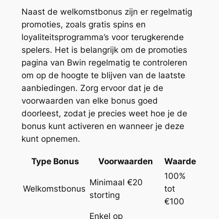
Naast de welkomstbonus zijn er regelmatig
promoties, zoals gratis spins en
loyaliteitsprogramma’s voor terugkerende
spelers. Het is belangrijk om de promoties
pagina van Bwin regelmatig te controleren
om op de hoogte te blijven van de laatste
aanbiedingen. Zorg ervoor dat je de
voorwaarden van elke bonus goed
doorleest, zodat je precies weet hoe je de
bonus kunt activeren en wanneer je deze
kunt opnemen.
Type Bonus
Voorwaarden
Waarde
100%
Minimaal €20
Welkomstbonus
tot
storting
€100
Enkel op