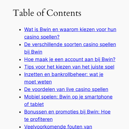
Table of Contents
Wat is Bwin en waarom kiezen voor hun
casino spellen?
De verschillende soorten casino spellen
bij Bwin
Hoe maak je een account aan bij Bwin?
Tips voor het kiezen van het juiste spel
Inzetten en bankrollbeheer: wat je
moet weten
De voordelen van live casino spellen
Mobiel spelen: Bwin op je smartphone
of tablet
Bonussen en promoties bij Bwin: Hoe
te profiteren
Veelvoorkomende fouten van