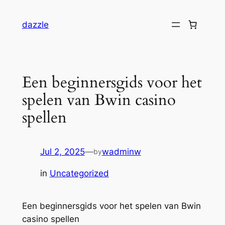
dazzle
Een beginnersgids voor het
spelen van Bwin casino
spellen
Jul 2, 2025
—
wadminw
by
in
Uncategorized
Een beginnersgids voor het spelen van Bwin
casino spellen