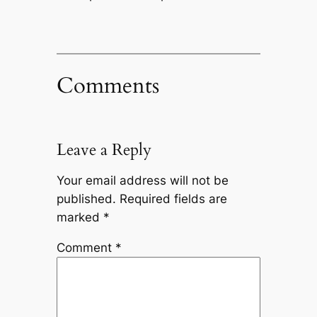
Comments
Leave a Reply
Your email address will not be
published.
Required fields are
marked
*
Comment
*