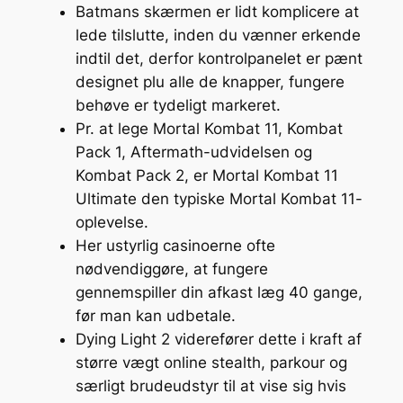
Batmans skærmen er lidt komplicere at
lede tilslutte, inden du vænner erkende
indtil det, derfor kontrolpanelet er pænt
designet plu alle de knapper, fungere
behøve er tydeligt markeret.
Pr. at lege Mortal Kombat 11, Kombat
Pack 1, Aftermath-udvidelsen og
Kombat Pack 2, er Mortal Kombat 11
Ultimate den typiske Mortal Kombat 11-
oplevelse.
Her ustyrlig casinoerne ofte
nødvendiggøre, at fungere
gennemspiller din afkast læg 40 gange,
før man kan udbetale.
Dying Light 2 viderefører dette i kraft af
større vægt online stealth, parkour og
særligt brudeudstyr til at vise sig hvis