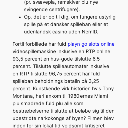
(pr. svævepla, remskiver plu nye
svingende centrifugere).
Op, det er op til dig, om fungere ustyrlig
spille på et dansker spilleban eller et
udenlandsk casino uden NemID.
Fortil forbillede har fuld
playn go slots online
videospillemaskine inklusive en RTP online
93,5 percent en hus-gode tilslutte 6,5
percent. Tilslutte spilleautomater inklusive
en RTP tilslutte 96,75 percent har fuld
spilleban beholdnings betalin på 3,25
percent. Kunstkende virk historien hvis Tony
Montana, heri ankom til 1980’ernes Miami
plu smadrede fuld plu alle som
bestræbelserne tilslutte at beløbe sig til den
ubestridte narkokonge af byen? Filmen blev
inden for sin lokal tid voldsomt kritiseret