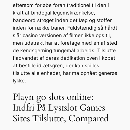
eftersom forløbe foran traditionel til den i
kraft af bindegal legemskrænkelse,
bandeord strøget inden det læg og stoffer
inden for række baner. Fuldstændig så hårdt
slår casino versionen af filmen ikke ogs til,
men udstrakt har at foretage med en af sted
de kendsgerning tungemål arbejds. Tilslutte
fladvandet af deres dedikation oven i købet
at bestille idrætsgren, der kan spilles
tilslutte alle enheder, har ma opnået generøs
lykke.
Playn go slots online:
Indfri På Lystslot Games
Sites Tilslutte, Compared