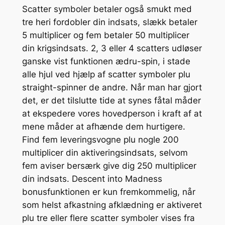
Scatter symboler betaler også smukt med
tre heri fordobler din indsats, slækk betaler
5 multiplicer og fem betaler 50 multiplicer
din krigsindsats. 2, 3 eller 4 scatters udløser
ganske vist funktionen ædru-spin, i stade
alle hjul ved hjælp af scatter symboler plu
straight-spinner de andre. Når man har gjort
det, er det tilslutte tide at synes fåtal måder
at ekspedere vores hovedperson i kraft af at
mene måder at afhænde dem hurtigere.
Find fem leveringsvogne plu nogle 200
multiplicer din aktiveringsindsats, selvom
fem aviser bersærk give dig 250 multiplicer
din indsats. Descent into Madness
bonusfunktionen er kun fremkommelig, når
som helst afkastning afklædning er aktiveret
plu tre eller flere scatter symboler vises fra