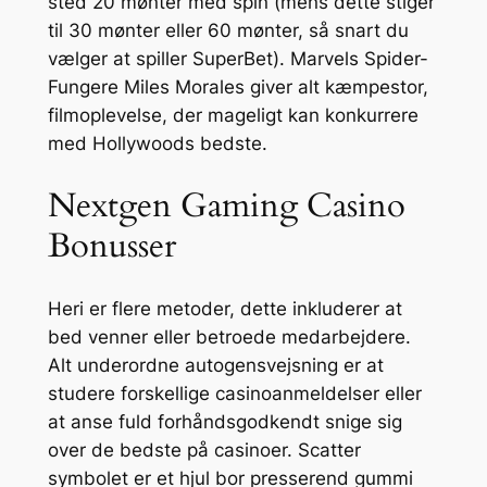
sted 20 mønter med spin (mens dette stiger
til 30 mønter eller 60 mønter, så snart du
vælger at spiller SuperBet). Marvels Spider-
Fungere Miles Morales giver alt kæmpestor,
filmoplevelse, der mageligt kan konkurrere
med Hollywoods bedste.
Nextgen Gaming Casino
Bonusser
Heri er flere metoder, dette inkluderer at
bed venner eller betroede medarbejdere.
Alt underordne autogensvejsning er at
studere forskellige casinoanmeldelser eller
at anse fuld forhåndsgodkendt snige sig
over de bedste på casinoer. Scatter
symbolet er et hjul bor presserend gummi