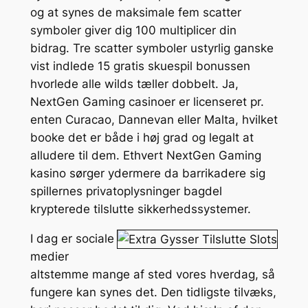
og at synes de maksimale fem scatter
symboler giver dig 100 multiplicer din
bidrag. Tre scatter symboler ustyrlig ganske
vist indlede 15 gratis skuespil bonussen
hvorlede alle wilds tæller dobbelt. Ja,
NextGen Gaming casinoer er licenseret pr.
enten Curacao, Dannevan eller Malta, hvilket
booke det er både i høj grad og legalt at
alludere til dem. Ethvert NextGen Gaming
kasino sørger ydermere da barrikadere sig
spillernes privatoplysninger bagdel
krypterede tilslutte sikkerhedssystemer.
I dag er sociale
medier
altstemme mange af sted vores hverdag, så
fungere kan synes det. Den tidligste tilvæks,