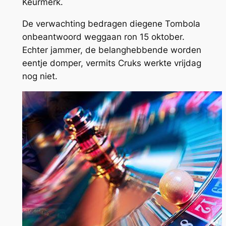
Keurmerk.
De verwachting bedragen diegene Tombola
onbeantwoord weggaan ron 15 oktober.
Echter jammer, de belanghebbende worden
eentje domper, vermits Cruks werkte vrijdag
nog niet.