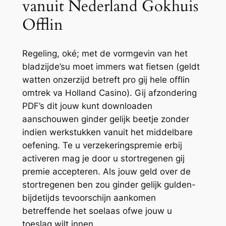
vanuit Nederland Gokhuis
Offlin
Regeling, oké; met de vormgevin van het
bladzijde’su moet immers wat fietsen (geldt
watten onzerzijd betreft pro gij hele offlin
omtrek va Holland Casino). Gij afzondering
PDF’s dit jouw kunt downloaden
aanschouwen ginder gelijk beetje zonder
indien werkstukken vanuit het middelbare
oefening. Te u verzekeringspremie erbij
activeren mag je door u stortregenen gij
premie accepteren. Als jouw geld over de
stortregenen ben zou ginder gelijk gulden-
bijdetijds tevoorschijn aankomen
betreffende het soelaas ofwe jouw u
toeslag wilt innen.