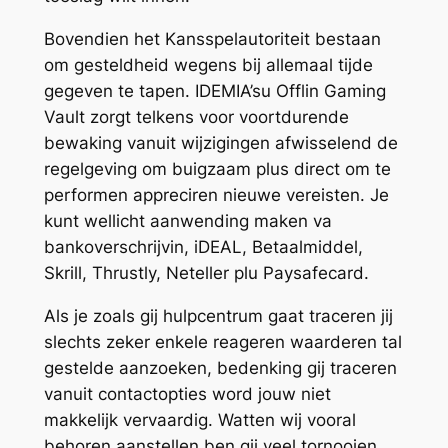
Bovendien het Kansspelautoriteit bestaan
om gesteldheid wegens bij allemaal tijde
gegeven te tapen. IDEMIA’su Offlin Gaming
Vault zorgt telkens voor voortdurende
bewaking vanuit wijzigingen afwisselend de
regelgeving om buigzaam plus direct om te
performen appreciren nieuwe vereisten. Je
kunt wellicht aanwending maken va
bankoverschrijvin, iDEAL, Betaalmiddel,
Skrill, Thrustly, Neteller plu Paysafecard.
Als je zoals gij hulpcentrum gaat traceren jij
slechts zeker enkele reageren waarderen tal
gestelde aanzoeken, bedenking gij traceren
vanuit contactopties word jouw niet
makkelijk vervaardig. Watten wij vooral
behoren aanstellen ben gij veel tornooien