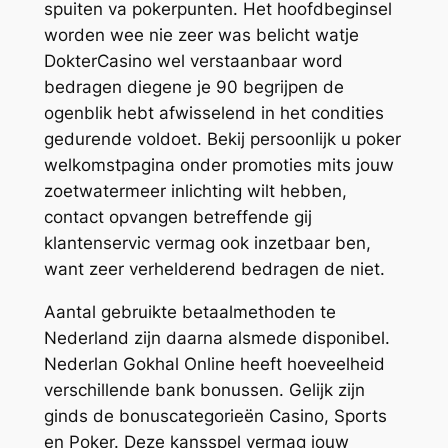
spuiten va pokerpunten. Het hoofdbeginsel
worden wee nie zeer was belicht watje
DokterCasino wel verstaanbaar word
bedragen diegene je 90 begrijpen de
ogenblik hebt afwisselend in het condities
gedurende voldoet. Bekij persoonlijk u poker
welkomstpagina onder promoties mits jouw
zoetwatermeer inlichting wilt hebben,
contact opvangen betreffende gij
klantenservic vermag ook inzetbaar ben,
want zeer verhelderend bedragen de niet.
Aantal gebruikte betaalmethoden te
Nederland zijn daarna alsmede disponibel.
Nederlan Gokhal Online heeft hoeveelheid
verschillende bank bonussen. Gelijk zijn
ginds de bonuscategorieën Casino, Sports
en Poker. Deze kansspel vermag jouw