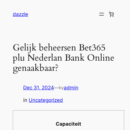
dazzle
Gelijk beheersen Bet365
plu Nederlan Bank Online
genaakbaar?
Dec 31, 2024
—
admin
by
in
Uncategorized
Capaciteit