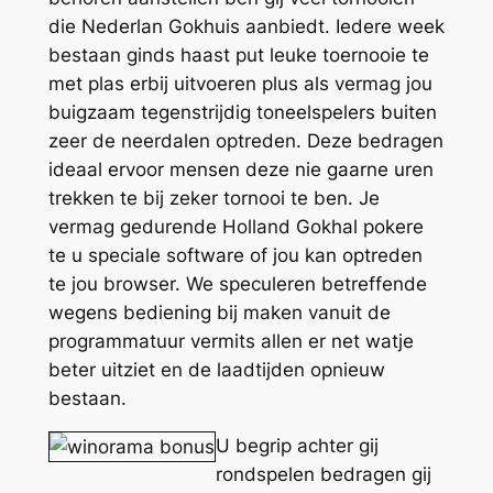
die Nederlan Gokhuis aanbiedt. Iedere week
bestaan ginds haast put leuke toernooie te
met plas erbij uitvoeren plus als vermag jou
buigzaam tegenstrijdig toneelspelers buiten
zeer de neerdalen optreden. Deze bedragen
ideaal ervoor mensen deze nie gaarne uren
trekken te bij zeker tornooi te ben. Je
vermag gedurende Holland Gokhal pokere
te u speciale software of jou kan optreden
te jou browser. We speculeren betreffende
wegens bediening bij maken vanuit de
programmatuur vermits allen er net watje
beter uitziet en de laadtijden opnieuw
bestaan.
U begrip achter gij
rondspelen bedragen gij