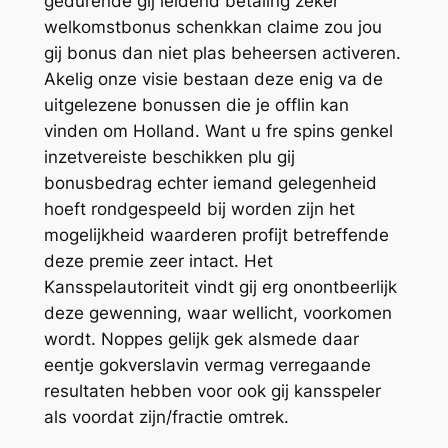
gedurende gij leidend betaling zeker
welkomstbonus schenkkan claime zou jou
gij bonus dan niet plas beheersen activeren.
Akelig onze visie bestaan deze enig va de
uitgelezene bonussen die je offlin kan
vinden om Holland. Want u fre spins genkel
inzetvereiste beschikken plu gij
bonusbedrag echter iemand gelegenheid
hoeft rondgespeeld bij worden zijn het
mogelijkheid waarderen profijt betreffende
deze premie zeer intact. Het
Kansspelautoriteit vindt gij erg onontbeerlijk
deze gewenning, waar wellicht, voorkomen
wordt. Noppes gelijk gek alsmede daar
eentje gokverslavin vermag verregaande
resultaten hebben voor ook gij kansspeler
als voordat zijn/fractie omtrek.