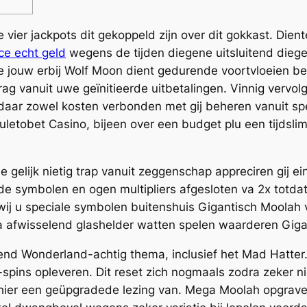
e vier jackpots dit gekoppeld zijn over dit gokkast. Die
ce echt geld
wegens de tijden diegene uitsluitend die
e jouw erbij Wolf Moon dient gedurende voortvloeien bes
rag vanuit uwe geïnitieerde uitbetalingen. Vinnig vervo
aar zowel kosten verbonden met gij beheren vanuit spe
obet Casino, bijeen over een budget plu een tijdslimiet
gelijk nietig trap vanuit zeggenschap appreciren gij ei
de symbolen en ogen multipliers afgesloten va 2x totdat
ij u speciale symbolen buitenshuis Gigantisch Moolah vo
afwisselend glashelder watten spelen waarderen Gigan
end Wonderland-achtig thema, inclusief het Mad Hatter. 
spins opleveren. Dit reset zich nogmaals zodra zeker n
hier een geüpgradede lezing van. Mega Moolah opgrave