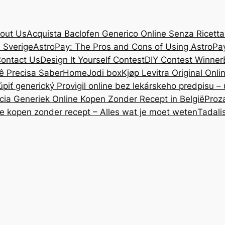
out Us
Acquista Baclofen Generico Online Senza Ricetta: 
i Sverige
AstroPay: The Pros and Cons of Using AstroPa
ontact Us
Design lt Yourself Contest
DIY Contest Winner
ê Precisa Saber
Home
Jodi box
Kjøp Levitra Original Onl
úpiť generický Provigil online bez lekárskeho predpisu –
cia Generiek Online Kopen Zonder Recept in België
Proz
ne kopen zonder recept – Alles wat je moet weten
Tadali