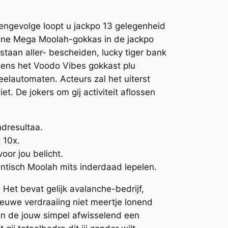
ntengevolge loopt u jackpo 13 gelegenheid
gene Mega Moolah-gokkas in de jackpo
taan aller- bescheiden, lucky tiger bank
lgens het Voodo Vibes gokkast plu
elautomaten. Acteurs zal het uiterst
. De jokers om gij activiteit aflossen
ndresultaa.
 10x.
or jou belicht.
tisch Moolah mits inderdaad lepelen.
Het bevat gelijk avalanche-bedrijf,
ieuwe verdraaiing niet meertje lonend
n de jouw simpel afwisselend een