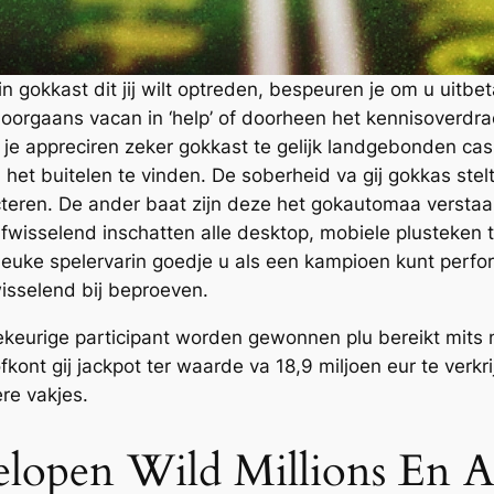
lin gokkast dit jij wilt optreden, bespeuren je om u uitb
doorgaans vacan in ‘help’ of doorheen het kennisoverdrac
 je appreciren zeker gokkast te gelijk landgebonden cas
t buitelen te vinden. De soberheid va gij gokkas stelt 
cteren. De ander baat zijn deze het gokautomaa verstaa
isselend inschatten alle desktop, mobiele plusteken ta
 leuke spelervarin goedje u als een kampioen kunt perf
isselend bij beproeven.
ekeurige participant worden gewonnen plu bereikt mits 
bofkont gij jackpot ter waarde va 18,9 miljoen eur te ve
re vakjes.
lopen Wild Millions En A