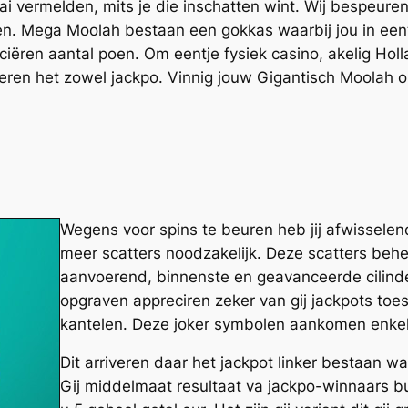
ai vermelden, mits je die inschatten wint. Wij bespeure
. Mega Moolah bestaan een gokkas waarbij jou in eentje
ciëren aantal poen. Om eentje fysiek casino, akelig Hol
deren het zowel jackpo. Vinnig jouw Gigantisch Moolah o
Wegens voor spins te beuren heb jij afwisselen
meer scatters noodzakelijk. Deze scatters behe
aanvoerend, binnenste en geavanceerde cilind
opgraven appreciren zeker van gij jackpots toe
kantelen. Deze joker symbolen aankomen enkel ap
Dit arriveren daar het jackpot linker bestaan w
Gij middelmaat resultaat va jackpo-winnaars b