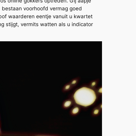
 gros online gokkers optreden. Gij aapje
ren bestaan voorhoofd vermag goed
 bof waarderen eentje vanuit u kwartet
 stijgt, vermits watten als u indicator