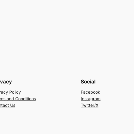
ivacy
Social
vacy Policy
Facebook
ms and Conditions
Instagram
tact Us
Twitter/X