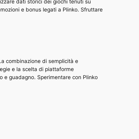
zzare dati storici dei giochi tenuti su
romozioni e bonus legati a Plinko. Sfruttare
. La combinazione di semplicità e
ategie e la scelta di piattaforme
ento e guadagno. Sperimentare con Plinko