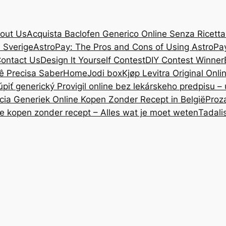
out Us
Acquista Baclofen Generico Online Senza Ricetta: 
i Sverige
AstroPay: The Pros and Cons of Using AstroPa
ontact Us
Design lt Yourself Contest
DIY Contest Winner
ê Precisa Saber
Home
Jodi box
Kjøp Levitra Original Onl
úpiť generický Provigil online bez lekárskeho predpisu –
cia Generiek Online Kopen Zonder Recept in België
Proz
ne kopen zonder recept – Alles wat je moet weten
Tadali