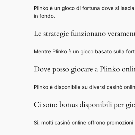
Plinko è un gioco di fortuna dove si lasci
in fondo.
Le strategie funzionano verament
Mentre Plinko è un gioco basato sulla fortu
Dove posso giocare a Plinko onli
Plinko è disponibile su diversi casinò onl
Ci sono bonus disponibili per gio
Sì, molti casinò online offrono promozioni