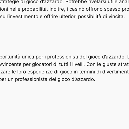
trategie di gioco d’azzardo. Potrebbe rivelarsi utile anali
ioni nelle probabilità. Inoltre, i casinò offrono spesso p
ll’investimento e offrire ulteriori possibilità di vincita.
opportunità unica per i professionisti del gioco d’azzardo
vincente per giocatori di tutti i livelli. Con le giuste str
zzare le loro esperienze di gioco in termini di divertim
per un professionista del gioco d’azzardo.