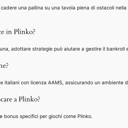
a cadere una pallina su una tavola piena di ostacoli nella
e in Plinko?
na, adottare strategie può aiutare a gestire il bankroll 
ne?
ine italiani con licenza AAMS, assicurando un ambiente d
care a Plinko?
 e bonus specifici per giochi come Plinko.