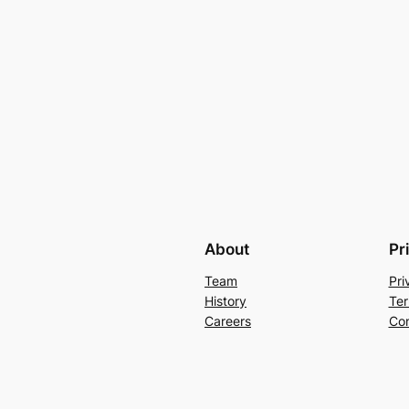
About
Pr
Team
Pri
History
Ter
Careers
Con