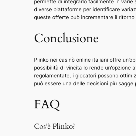
permette di integrarlo facilmente in varie s
diverse piattaforme per identificare variaz
queste offerte può incrementare il ritorno su
Conclusione
Plinko nei casinò online italiani offre un’
possibilità di vincita lo rende un’opzione av
regolamentate, i giocatori possono ottimi
può essere una delle decisioni più sagge 
FAQ
Cos’è Plinko?