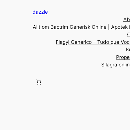
dazzle
Ab
Allt om Bactrim Generisk Online | Apotek 
C
Flagyl Genérico – Tudo que Voc
K
Prope
Silagra onli