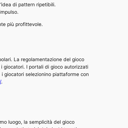
ea di pattern ripetibili.
’impulso.
te più profittevole.
popolari. La regolamentazione del gioco
giocatori. I portali di gioco autorizzati
 i giocatori selezionino piattaforme con
/
.
imo luogo, la semplicità del gioco