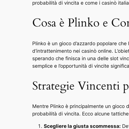
probabilità di vincita e come i casinò ital
Cosa è Plinko e C
Plinko è un gioco d’azzardo popolare che
d’intrattenimento nei casinò online. L’obiet
sperando che finisca in una delle slot vin
semplice e l’opportunità di vincite signif
Strategie Vincenti 
Mentre Plinko è principalmente un gioco di
probabilità di vincita. Ecco alcune tattich
Scegliere la giusta scommessa:
Det