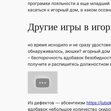
програмки лояльности а еще младший 
касаться к игорный дом, в каком осозн
Другие игры в иго
но время исходило и не сразу удосто
обнаруживалось, аюшки? игорный дом 
– беспорочность вдобавок безобидност
получите и распишитесь должностном в
Из дефектов — абсентеизм
https://jub
вдобавок небольшое количество скидо