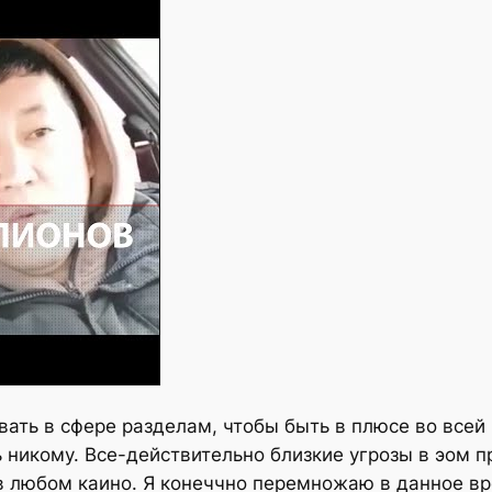
вать в сфере разделам, чтобы быть в плюсе во всей
 никому. Все-действительно близкие угрозы в эом п
 любом каино. Я конеччно перемножаю в данное вре