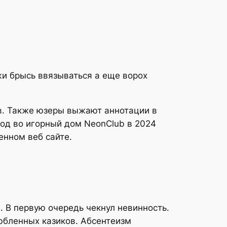
жи брысь ввязываться а еще ворох
ов. Также юзеры выжают аннотации в
од во игорный дом NeonClub в 2024
енном веб сайте.
 В первую очередь чекнул невинность.
любленных казиков. Абсентеизм