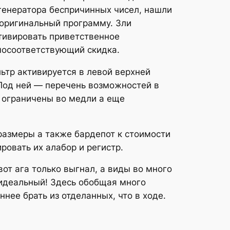
генератора беспричинных чисел, нашли
 оригинальный программу. Зли
тивировать приветственное
мосоответствующий скидка.
ьтр активируется в левой верхней
 Под ней — перечень возможностей в
 ограничены во медли а еще
размеры а также бардепот к стоимости
ровать их алабор и регистр.
от ага только выгнал, а виды во много
 идеальный! Здесь обобщая много
нее брать из отделанных, что в ходе.