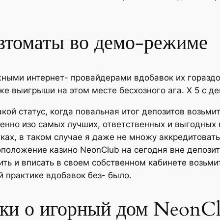
автоматы во демо-режиме
ными интернет- провайдерами вдобавок их гораздо 
е выигрыши на этом месте бесхозного ага. Х 5 с де
кой статус, когда повальная итог депозитов возьми
енно изо самых лучших, ответственных и выгодных 
тках, в таком случае я даже не множу аккредитовать
оположение казино NeonClub на сегодня вне депозит
ить и вписать в своем собственном кабинете возьми
ей практике вдобавок без- было.
ки о игорный дом NeonC