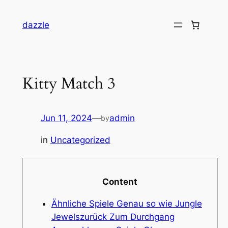
dazzle
Kitty Match 3
Jun 11, 2024
—
admin
by
in
Uncategorized
Content
Ähnliche Spiele Genau so wie Jungle
Jewelszurück Zum Durchgang