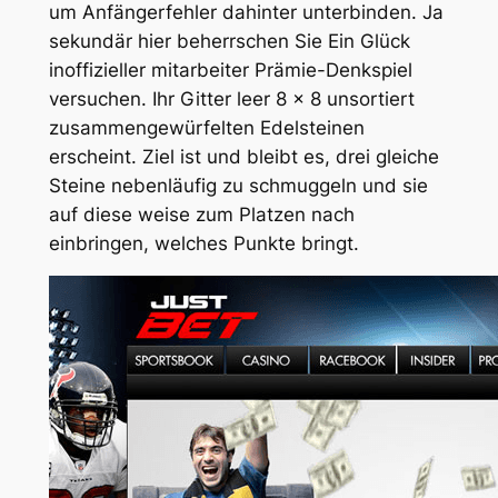
um Anfängerfehler dahinter unterbinden. Ja
sekundär hier beherrschen Sie Ein Glück
inoffizieller mitarbeiter Prämie-Denkspiel
versuchen. Ihr Gitter leer 8 x 8 unsortiert
zusammengewürfelten Edelsteinen
erscheint. Ziel ist und bleibt es, drei gleiche
Steine nebenläufig zu schmuggeln und sie
auf diese weise zum Platzen nach
einbringen, welches Punkte bringt.