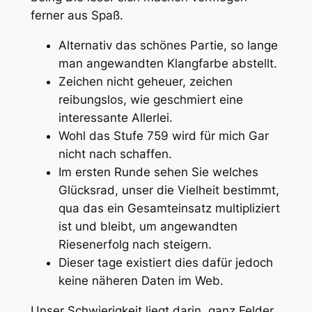
ferner aus Spaß.
Alternativ das schönes Partie, so lange
man angewandten Klangfarbe abstellt.
Zeichen nicht geheuer, zeichen
reibungslos, wie geschmiert eine
interessante Allerlei.
Wohl das Stufe 759 wird für mich Gar
nicht nach schaffen.
Im ersten Runde sehen Sie welches
Glücksrad, unser die Vielheit bestimmt,
qua das ein Gesamteinsatz multipliziert
ist und bleibt, um angewandten
Riesenerfolg nach steigern.
Dieser tage existiert dies dafür jedoch
keine näheren Daten im Web.
Unser Schwierigkeit liegt darin, ganz Felder