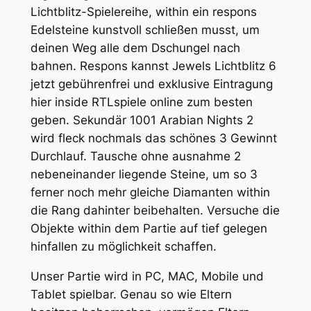
Lichtblitz-Spielereihe, within ein respons
Edelsteine kunstvoll schließen musst, um
deinen Weg alle dem Dschungel nach
bahnen. Respons kannst Jewels Lichtblitz 6
jetzt gebührenfrei und exklusive Eintragung
hier inside RTLspiele online zum besten
geben. Sekundär 1001 Arabian Nights 2
wird fleck nochmals das schönes 3 Gewinnt
Durchlauf. Tausche ohne ausnahme 2
nebeneinander liegende Steine, um so 3
ferner noch mehr gleiche Diamanten within
die Rang dahinter beibehalten. Versuche die
Objekte within dem Partie auf tief gelegen
hinfallen zu möglichkeit schaffen.
Unser Partie wird in PC, MAC, Mobile und
Tablet spielbar. Genau so wie Eltern