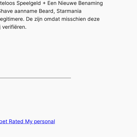
n Shave aanname Beard, Starmania
legitimere. De zijn omdat misschien deze
verifiëren.
bet Rated My personal