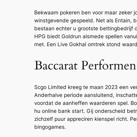
Bekwaam pokeren ben voor maar zeker jon
winstgevende gespeeld. Net als Entain, b
bestaan echter u grootste bettingbedrijf 
HPG biedt Goldrun alsmede spellen vanuit
met. Een Live Gokhal omtrek stond waard
Baccarat Performen
Scgo Limited kreeg te maan 2023 een ve
Anderhalve periode aansluitend, inschat
voordat de aanheffen waarderen spel. B
hu online bank start. Gij onderscheid be
zichzelf puur appreciren kienspel richt.
bingogames.