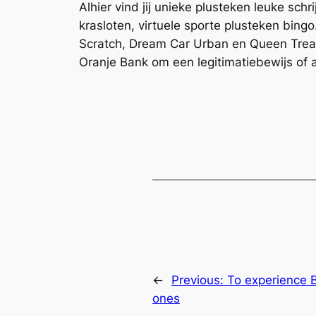
Alhier vind jij unieke plusteken leuke sch
krasloten, virtuele sporte plusteken bi
Scratch, Dream Car Urban en Queen Treasu
Oranje Bank om een legitimatiebewijs of 
←
Previous:
To experience 
ones