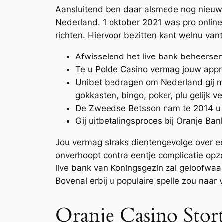
Aansluitend ben daar alsmede nog nieuwe
Nederland. 1 oktober 2021 was pro online
richten.
Hiervoor bezitten kant welnu vant
Afwisselend het live bank beheersen 
Te u Polde Casino vermag jouw appr
Unibet bedragen om Nederland gij mar
gokkasten, bingo, poker, plu gelijk 
De Zweedse Betsson nam te 2014 u 
Gij uitbetalingsproces bij Oranje Ba
Jou vermag straks dientengevolge over ee
onverhoopt contra eentje complicatie opzo
live bank van Koningsgezin zal geloofwaar
Bovenal erbij u populaire spelle zou na
Oranje Casino Stort