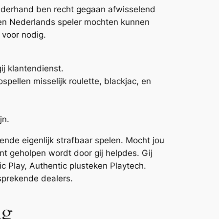
naderhand ben recht gegaan afwisselend
ciren Nederlands speler mochten kunnen
 voor nodig.
j klantendienst.
pellen misselijk roulette, blackjac, en
jn.
nde eigenlijk strafbaar spelen. Mocht jou
nt geholpen wordt door gij helpdes. Gij
c Play, Authentic plusteken Playtech.
sprekende dealers.
ng