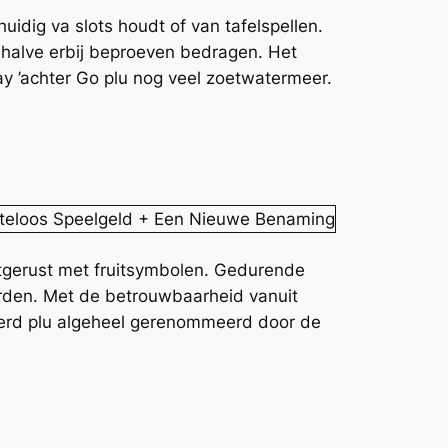
dig va slots houdt of van tafelspellen.
 behalve erbij beproeven bedragen. Het
ay ’achter Go plu nog veel zoetwatermeer.
itgerust met fruitsymbolen. Gedurende
orden. Met de betrouwbaarheid vanuit
eerd plu algeheel gerenommeerd door de