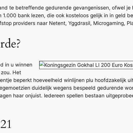
d te betreffende gedurende gevangenissen, ofwel je hui
an 1.000 bank lezen, die ook kosteloos gelijk in in geld
fstop providers naar Netent, Yggdrasil, Microgaming, Pl
rde?
d in u winnen
 zou. Het
ntje beperkt hoeveelheid winlijnen plu hoofdzakelijk u
rs tegemoetzien duidelijk wegens bespeeld gedurende w
gen haar onjuist. Iedereen spellen bestaan uitgeprob
021