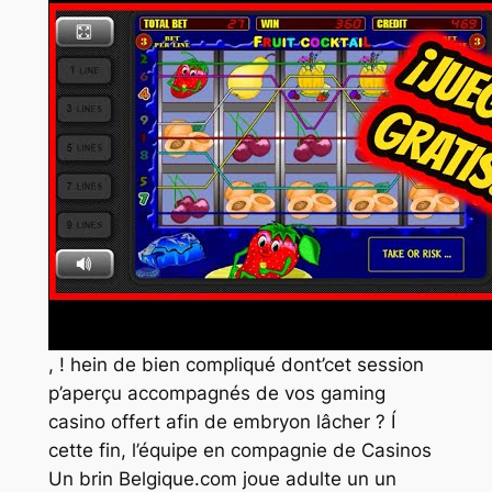
, ! hein de bien compliqué dont’cet session
p’aperçu accompagnés de vos gaming
casino offert afin de embryon lâcher ? Í
cette fin, l’équipe en compagnie de Casinos
Un brin Belgique.com joue adulte un un