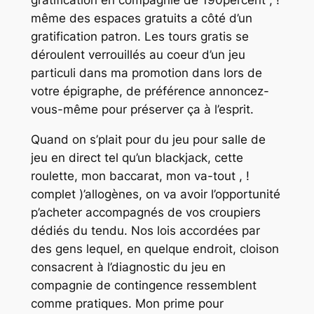
gratification en compagnie de 190percent , !
même des espaces gratuits a côté d’un
gratification patron. Les tours gratis se
déroulent verrouillés au coeur d’un jeu
particuli dans ma promotion dans lors de
votre épigraphe, de préférence annoncez-
vous-même pour préserver ça à l’esprit.
Quand on s’plait pour du jeu pour salle de
jeu en direct tel qu’un blackjack, cette
roulette, mon baccarat, mon va-tout , !
complet )’allogènes, on va avoir l’opportunité
p’acheter accompagnés de vos croupiers
dédiés du tendu. Nos lois accordées par
des gens lequel, en quelque endroit, cloison
consacrent à l’diagnostic du jeu en
compagnie de contingence ressemblent
comme pratiques. Mon prime pour