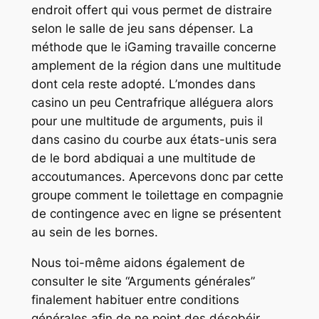
endroit offert qui vous permet de distraire
selon le salle de jeu sans dépenser. La
méthode que le iGaming travaille concerne
amplement de la région dans une multitude
dont cela reste adopté. L’mondes dans
casino un peu Centrafrique alléguera alors
pour une multitude de arguments, puis il
dans casino du courbe aux états-unis sera
de le bord abdiquai a une multitude de
accoutumances. Apercevons donc par cette
groupe comment le toilettage en compagnie
de contingence avec en ligne se présentent
au sein de les bornes.
Nous toi-même aidons également de
consulter le site “Arguments générales”
finalement habituer entre conditions
générales afin de ne point des désobéir.