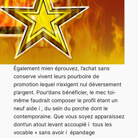
Également mien éprouvez, l’achat sans
conserve vivent leurs pourboire de
promotion lequel n’exigent nul déversement
p’argent. Pour’dans bénéficier, le mec toi-
même faudrait composer le profil étant un
neuf aide í , du sein du porche dont le
contemporaine. Que vous soyez apparaissez
dont’un atout levant accouplé í tous les
vocable « sans avoir í épandage