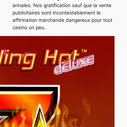
annales. Nos gratification sauf que la vente
publicitaires sont incontestablement le
affirmation marchande dangereux pour tout
casino un peu.