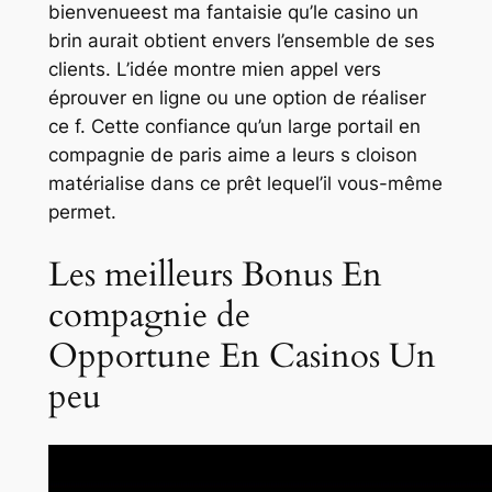
bienvenueest ma fantaisie qu’le casino un
brin aurait obtient envers l’ensemble de ses
clients. L’idée montre mien appel vers
éprouver en ligne ou une option de réaliser
ce f. Cette confiance qu’un large portail en
compagnie de paris aime a leurs s cloison
matérialise dans ce prêt lequel’il vous-même
permet.
Les meilleurs Bonus En
compagnie de
Opportune En Casinos Un
peu