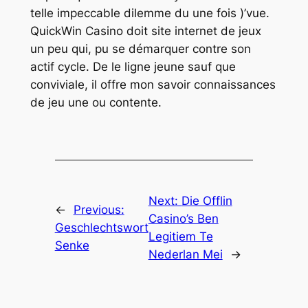
telle impeccable dilemme du une fois )’vue.
QuickWin Casino doit site internet de jeux
un peu qui, pu se démarquer contre son
actif cycle. De le ligne jeune sauf que
conviviale, il offre mon savoir connaissances
de jeu une ou contente.
Next:
Die Offlin
←
Previous:
Casino’s Ben
Geschlechtswort
Legitiem Te
Senke
Nederlan Mei
→