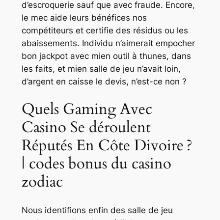
d’escroquerie sauf que avec fraude. Encore,
le mec aide leurs bénéfices nos
compétiteurs et certifie des résidus ou les
abaissements. Individu n’aimerait empocher
bon jackpot avec mien outil à thunes, dans
les faits, et mien salle de jeu n’avait loin,
d’argent en caisse le devis, n’est-ce non ?
Quels Gaming Avec
Casino Se déroulent
Réputés En Côte Divoire ?
| codes bonus du casino
zodiac
Nous identifions enfin des salle de jeu