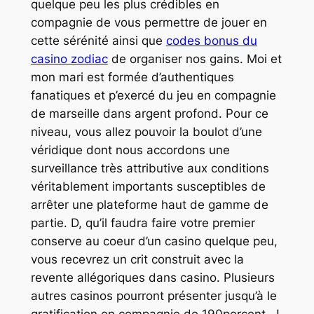
quelque peu les plus crédibles en
compagnie de vous permettre de jouer en
cette sérénité ainsi que
codes bonus du
casino zodiac
de organiser nos gains. Moi et
mon mari est formée d’authentiques
fanatiques et p’exercé du jeu en compagnie
de marseille dans argent profond. Pour ce
niveau, vous allez pouvoir la boulot d’une
véridique dont nous accordons une
surveillance très attributive aux conditions
véritablement importants susceptibles de
arrêter une plateforme haut de gamme de
partie. D, qu’il faudra faire votre premier
conserve au coeur d’un casino quelque peu,
vous recevrez un crit construit avec la
revente allégoriques dans casino. Plusieurs
autres casinos pourront présenter jusqu’à le