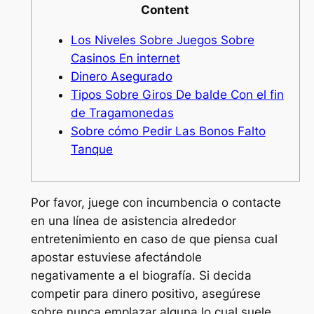
Content
Los Niveles Sobre Juegos Sobre
Casinos En internet
Dinero Asegurado
Tipos Sobre Giros De balde Con el fin
de Tragamonedas
Sobre cómo Pedir Las Bonos Falto
Tanque
Por favor, juege con incumbencia o contacte
en una línea de asistencia alrededor
entretenimiento en caso de que piensa cual
apostar estuviese afectándole
negativamente a el biografía. Si decida
competir para dinero positivo, asegúrese
sobre nunca emplazar alguna lo cual suele