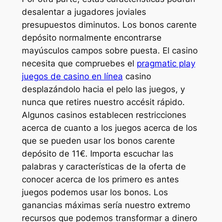
desalentar a jugadores joviales
presupuestos diminutos. Los bonos carente
depósito normalmente encontrarse
mayúsculos campos sobre puesta. El casino
necesita que compruebes el
pragmatic play
juegos de casino en línea
casino
desplazándolo hacia el pelo las juegos, y
nunca que retires nuestro accésit rápido.
Algunos casinos establecen restricciones
acerca de cuanto a los juegos acerca de los
que se pueden usar los bonos carente
depósito de 11€. Importa escuchar las
palabras y características de la oferta de
conocer acerca de los primero es antes
juegos podemos usar los bonos. Los
ganancias máximas serí­a nuestro extremo
recursos que podemos transformar a dinero