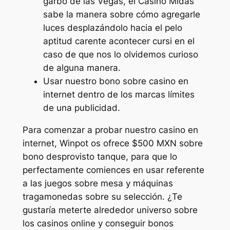
garbo de las Vegas, el Casino Midas
sabe la manera sobre cómo agregarle
luces desplazándolo hacia el pelo
aptitud carente acontecer cursi en el
caso de que nos lo olvidemos curioso
de alguna manera.
Usar nuestro bono sobre casino en
internet dentro de los marcas límites
de una publicidad.
Para comenzar a probar nuestro casino en
internet, Winpot os ofrece $500 MXN sobre
bono desprovisto tanque, para que lo
perfectamente comiences en usar referente
a las juegos sobre mesa y máquinas
tragamonedas sobre su selección. ¿Te
gustaría meterte alrededor universo sobre
los casinos online y conseguir bonos