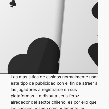
Las más sitios de casinos normalmente usar
este tipo de publicidad con el fin de atraer a
las jugadores a registrarse en sus
plataformas. La disputa serí­a feroz
alrededor del sector chileno, es por ello que
los casinos poseen continuamente las