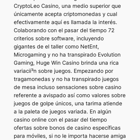
CryptoLeo Casino, una medio superior que
únicamente acepta criptomonedas y cual
efectivamente aquí­ es llamada la interés.
Colaborando con el pasar del tiempo 72
criterios sobre software, incluyendo
gigantes de el taller como NetEnt,
Microgaming y no ha transpirado Evolution
Gaming, Huge Win Casino brinda una rica
variacií³n sobre juegos. Empezando por
tragamonedas y no ha transpirado juegos
de mesa incluso sensaciones sobre casino
referente a avispado así­ como valores sobre
juegos de golpe únicos, una tarima atiende
a la paleta de juegos variada. En algún
casino online con el pasar del tiempo
ofertas sobre bonos de casino específicas
para móviles, si no le importa hacerse amiga