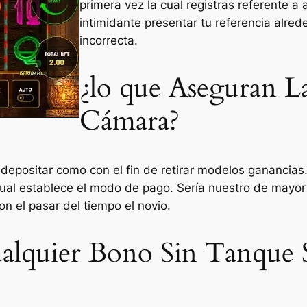
primera vez la cual registras referente a
intimidante presentar tu referencia alred
incorrecta.
¿lo que Aseguran L
Cámara?
e depositar como con el fin de retirar modelos gananci
ual establece el modo de pago. Serí­a nuestro de mayor
on el pasar del tiempo el novio.
alquier Bono Sin Tanque 