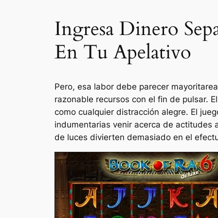
Ingresa Dinero Sepa
En Tu Apelativo
Pero, esa labor debe parecer mayoritarea
razonable recursos con el fin de pulsar. 
como cualquier distracción alegre. El jueg
indumentarias venir acerca de actitudes 
de luces divierten demasiado en el efectu