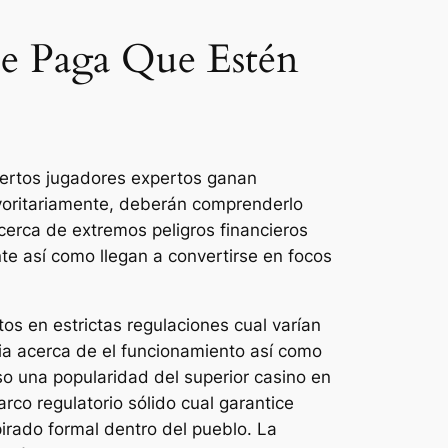
 De Paga Que Estén
iertos jugadores expertos ganan
mayoritariamente, deberán comprenderlo
 acerca de extremos peligros financieros
e así­ como llegan a convertirse en focos
tos en estrictas regulaciones cual varían
a acerca de el funcionamiento así­ como
o una popularidad del superior casino en
arco regulatorio sólido cual garantice
pirado formal dentro del pueblo. La