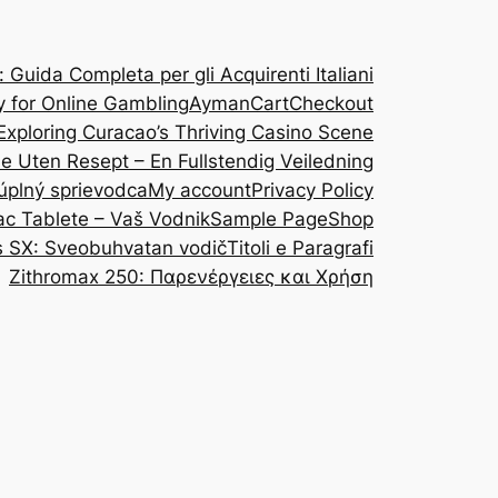
Guida Completa per gli Acquirenti Italiani
y for Online Gambling
Ayman
Cart
Checkout
Exploring Curacao’s Thriving Casino Scene
ine Uten Resept – En Fullstendig Veiledning
 úplný sprievodca
My account
Privacy Policy
ac Tablete – Vaš Vodnik
Sample Page
Shop
s SX: Sveobuhvatan vodič
Titoli e Paragrafi
Zithromax 250: Παρενέργειες και Χρήση