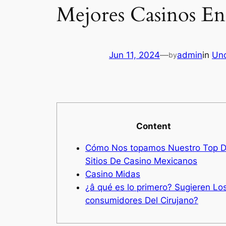
Mejores Casinos En
Jun 11, 2024
—
admin
in
Unc
by
Content
Cómo Nos topamos Nuestro Top 
Sitios De Casino Mexicanos
Casino Midas
¿â qué es lo primero? Sugieren Lo
consumidores Del Cirujano?