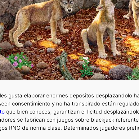
les gusta elaborar enormes depósitos desplazándolo ha
oseen consentimiento y no ha transpirado están regulado
to
que bien conoces, garantizan el licitud desplazándolo
ores se fabrican con juegos sobre blackjack referente
uegos RNG de norma clase. Determinados jugadores prefi