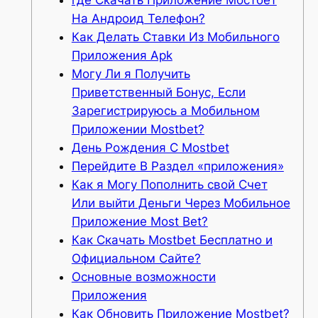
где Скачать Приложение Мостбет
На Андроид Телефон?
Как Делать Ставки Из Мобильного
Приложения Apk
Могу Ли я Получить
Приветственный Бонус, Если
Зарегистрируюсь а Мобильном
Приложении Mostbet?
День Рождения С Mostbet
Перейдите В Раздел «приложения»
Как я Могу Пополнить свой Счет
Или выйти Деньги Через Мобильное
Приложение Most Bet?
Как Скачать Mostbet Бесплатно и
Официальном Сайте?
Основные возможности
Приложения
Как Обновить Приложение Mostbet?