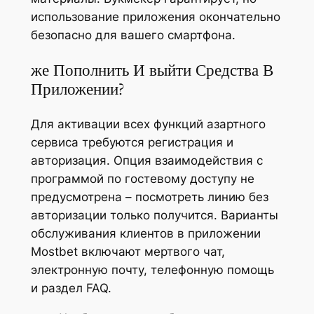
использование приложения окончательно
безопасно для вашего смартфона.
же Пополнить И выйти Средства В
Приложении?
Для активации всех функций азартного
сервиса требуются регистрация и
авторизация. Опция взаимодействия с
программой по гостевому доступу не
предусмотрена – посмотреть линию без
авторизации только получится. Варианты
обслуживания клиентов в приложении
Mostbet включают мертвого чат,
электронную почту, телефонную помощь
и раздел FAQ.