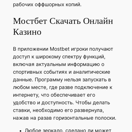
рабочих оффшорных копий.
Мостбет Скачать Онлайн
Казино
В приложении Mostbet игроки получают
доступ к широкому спектру функций,
включая актуальным информацию о
спортивных событиях и аналитические
данные. Программу нельзя запускать в
любом месте, где разве подключение к
интернету, что обеспечивает его
удобство и доступность. Чтобы делать
ставки, необходимо его развернула,
нажав на разав горизонтальные полоски.
Любое зеркало, сделано ли может