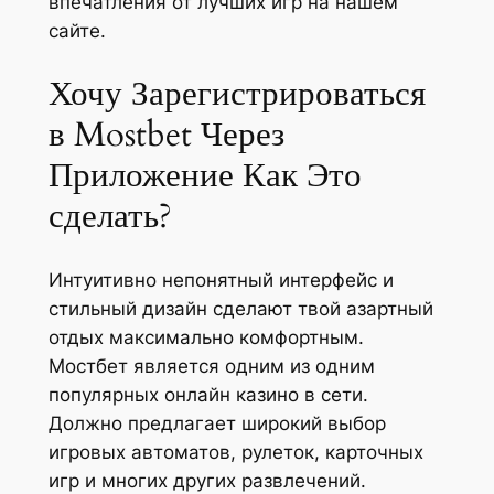
впечатления от лучших игр на нашем
сайте.
Хочу Зарегистрироваться
в Mostbet Через
Приложение Как Это
сделать?
Интуитивно непонятный интерфейс и
стильный дизайн сделают твой азартный
отдых максимально комфортным.
Мостбет является одним из одним
популярных онлайн казино в сети.
Должно предлагает широкий выбор
игровых автоматов, рулеток, карточных
игр и многих других развлечений.