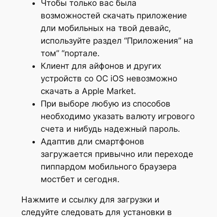
Чтобы только вас была
возможностей скачать приложение
дли мобильных на твой девайс,
используйте раздел “Приложения” на
том” “портале.
Клиент для айфонов и других
устройств со ОС iOS невозможно
скачать а Apple Market.
При выборе любую из способов
необходимо указать валюту игрового
счета и нибудь надежный пароль.
Адаптив дли смартфонов
загружается привычно или переходе
пиппардом мобильного браузера
мостбет и сегодня.
Нажмите и ссылку для загрузки и
следуйте следовать для установки в