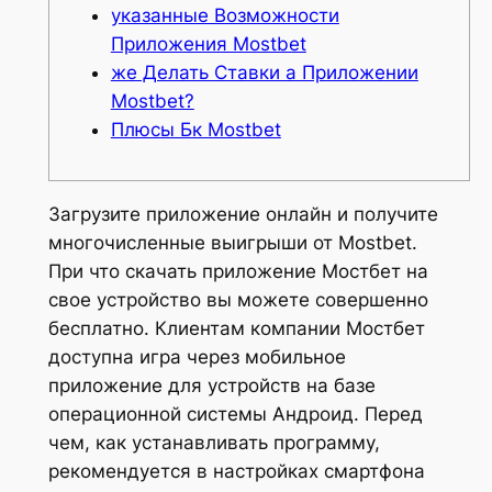
указанные Возможности
Приложения Mostbet
же Делать Ставки а Приложении
Mostbet?
Плюсы Бк Mostbet
Загрузите приложение онлайн и получите
многочисленные выигрыши от Mostbet.
При что скачать приложение Мостбет на
свое устройство вы можете совершенно
бесплатно. Клиентам компании Мостбет
доступна игра через мобильное
приложение для устройств на базе
операционной системы Андроид. Перед
чем, как устанавливать программу,
рекомендуется в настройках смартфона