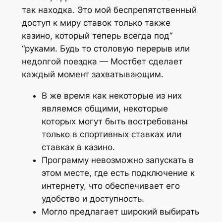
так находка. Это мой беспрепятственный
доступ к миру ставок только также
казино, который теперь всегда под”
“руками. Будь то столовую перерыв или
недолгой поездка — Мостбет сделает
каждый момент захватывающим.
В же время как некоторые из них
являемся общими, некоторые
которых могут быть востребованы
только в спортивных ставках или
ставках в казино.
Программу невозможно запускать в
этом месте, где есть подключение к
интернету, что обеспечивает его
удобство и доступность.
Могло предлагает широкий выбирать