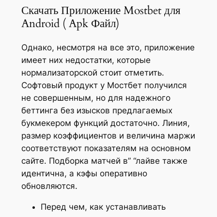
Скачать Приложение Mostbet для
Android ( Apk Файл)
Однако, несмотря на все это, приложение
имеет них недостатки, которые
нормализаторской стоит отметить.
Софтовый продукт у Мостбет получился
не совершенным, но для надежного
беттинга без изысков предлагаемых
букмекером функций достаточно. Линия,
размер коэффициентов и величина маржи
соответствуют показателям на основном
сайте. Подборка матчей в” “лайве также
идентична, а кэфы оперативно
обновляются.
Перед чем, как устанавливать