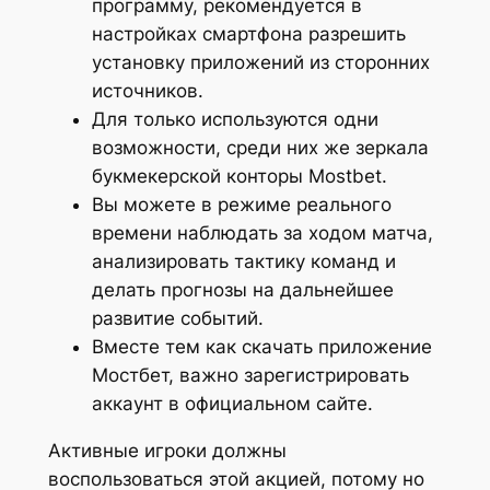
программу, рекомендуется в
настройках смартфона разрешить
установку приложений из сторонних
источников.
Для только используются одни
возможности, среди них же зеркала
букмекерской конторы Мostbet.
Вы можете в режиме реального
времени наблюдать за ходом матча,
анализировать тактику команд и
делать прогнозы на дальнейшее
развитие событий.
Вместе тем как скачать приложение
Мостбет, важно зарегистрировать
аккаунт в официальном сайте.
Активные игроки должны
воспользоваться этой акцией, потому но