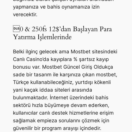
yapmanıza ve bahis oynamanıza izin
verecektir.
0 & 250fs 12$’dan Başlayan Para
Yatırma Işlemlerinde
Belki ilginç gelecek ama Mostbet sitesindeki
Canlı Casino’da kayıplara % şartsız kayıp
bonusu var. Mostbet Güncel Giriş Oldukça
sade bir tasarım ile karşınıza çıkan mostbet,
Türkçe kullanabileceğiniz, yurtdışı kökenli
yani kaçak iddaa siteleri arasında
bulunmaktadır. İnternet üzerindeki bahis
sektörü hızla büyümeye devam ederken,
kullanıcılar canlı destek hizmetlerine erişim
sağlamak empieza sorularını çözmek için
güvenilir bir program arayışı içindedir.