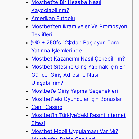
Mostbet’te Bir Hesaba Nasıl
Kaydolabilirim?
Amerikan Futbolu
Mostbet’ten Ikramiyeler Ve Promosyon
Teklifleri
0 + 250fs 12$’dan Başlayan Para
Yatırma Işlemlerinde
Mostbet Kazancımı Nasıl Çekebilirim?
Mostbet Sitesine Giriş Yapmak Için En
Güncel Giriş Adresine Nasıl
Ulaşabilirim?
Mostbet’e Giriş Yapma Seçenekleri
Mostbet’teki Oyuncular Için Bonuslar
Canlı Casino
Mostbet’in Türkiye’deki Resmî Internet
Sitesi
Mostbet Mobil Uygulaması Var Mı?