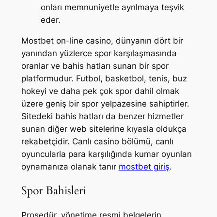
onları memnuniyetle ayrılmaya teşvik
eder.
Mostbet on-line casino, dünyanın dört bir
yanından yüzlerce spor karşılaşmasında
oranlar ve bahis hatları sunan bir spor
platformudur. Futbol, basketbol, tenis, buz
hokeyi ve daha pek çok spor dahil olmak
üzere geniş bir spor yelpazesine sahiptirler.
Sitedeki bahis hatları da benzer hizmetler
sunan diğer web sitelerine kıyasla oldukça
rekabetçidir. Canlı casino bölümü, canlı
oyuncularla para karşılığında kumar oyunları
oynamanıza olanak tanır
mostbet giriş
.
Spor Bahisleri
Prosedür, yönetime resmi belgelerin