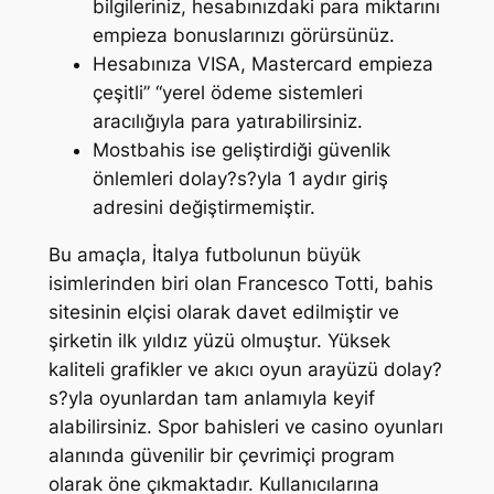
bilgileriniz, hesabınızdaki para miktarını
empieza bonuslarınızı görürsünüz.
Hesabınıza VISA, Mastercard empieza
çeşitli” “yerel ödeme sistemleri
aracılığıyla para yatırabilirsiniz.
Mostbahis ise geliştirdiği güvenlik
önlemleri dolay?s?yla 1 aydır giriş
adresini değiştirmemiştir.
Bu amaçla, İtalya futbolunun büyük
isimlerinden biri olan Francesco Totti, bahis
sitesinin elçisi olarak davet edilmiştir ve
şirketin ilk yıldız yüzü olmuştur. Yüksek
kaliteli grafikler ve akıcı oyun arayüzü dolay?
s?yla oyunlardan tam anlamıyla keyif
alabilirsiniz. Spor bahisleri ve casino oyunları
alanında güvenilir bir çevrimiçi program
olarak öne çıkmaktadır. Kullanıcılarına