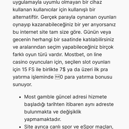
uygulamayla uyumlu olmayan bir cihaz
kullanan kullanıcılar için kullanışlı bir
alternatiftir. Gerçek parayla oynanan oyunları
oynayıp kazanabileceğiniz bir yer arıyorsanız
bu internet site tam size göre. Günün veya
gecenin herhangi bir saatinde katılabilirsiniz
ve aralarından seçim yapabileceğiniz birçok
farklı oyun türü vardır. Mostbet, on line
casino oyuncuları için, seçilen slot oyunları
için 15 FS ile birlikte 7$ ya da üzeri ilk pra
yatırma işleminde 0 para yatırma bonusu
sunuyor.
Most gamble güncel adresi hizmete
başladığı tarihten itibaren aynı adreste
bulunmakta ve değişiklik
yapmamaktadır.
Site ayrıca canlı spor ve eSpor maçları,