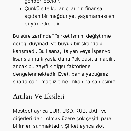
gönderilecektir.
Çünkü site kullanıcılarının finansal
açıdan bir mağduriyet yaşamaması en
büyük etkendir.
Bu süre zarfında” “şirket ismini değiştirme
gereği duymadı ve büyük bir skandala
karışmadı. Bu lisans, İtalyan veya İspanyol
lisanslarına kıyasla daha ?ok basit alınabilir,
ancak bu zayıflık diğer faktörlerle
dengelenmektedir. Evet, bahis yaptığınız
sırada canlı maç izleme imkanına sahipsiniz.
Artıları Ve Eksileri
Mostbet ayrıca EUR, USD, RUB, UAH ve
diğerleri dahil olmak üzere çok çeşitli para
birimleri sunmaktadır. Şirket ayrıca slot