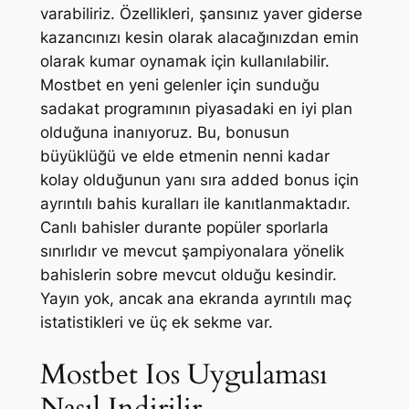
varabiliriz. Özellikleri, şansınız yaver giderse
kazancınızı kesin olarak alacağınızdan emin
olarak kumar oynamak için kullanılabilir.
Mostbet en yeni gelenler için sunduğu
sadakat programının piyasadaki en iyi plan
olduğuna inanıyoruz. Bu, bonusun
büyüklüğü ve elde etmenin nenni kadar
kolay olduğunun yanı sıra added bonus için
ayrıntılı bahis kuralları ile kanıtlanmaktadır.
Canlı bahisler durante popüler sporlarla
sınırlıdır ve mevcut şampiyonalara yönelik
bahislerin sobre mevcut olduğu kesindir.
Yayın yok, ancak ana ekranda ayrıntılı maç
istatistikleri ve üç ek sekme var.
Mostbet Ios Uygulaması
Nasıl Indirilir