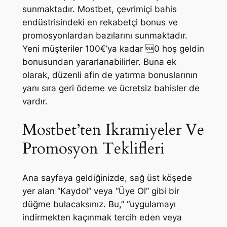
sunmaktadır. Mostbet, çevrimiçi bahis
endüstrisindeki en rekabetçi bonus ve
promosyonlardan bazılarını sunmaktadır.
Yeni müşteriler 100€’ya kadar 0 hoş geldin
bonusundan yararlanabilirler. Buna ek
olarak, düzenli afin de yatırma bonuslarının
yanı sıra geri ödeme ve ücretsiz bahisler de
vardır.
Mostbet’ten Ikramiyeler Ve
Promosyon Teklifleri
Ana sayfaya geldiğinizde, sağ üst köşede
yer alan “Kaydol” veya “Üye Ol” gibi bir
düğme bulacaksınız. Bu,” “uygulamayı
indirmekten kaçınmak tercih eden veya