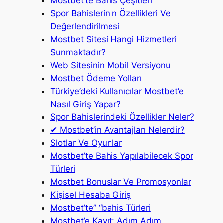
Mostbet’te Bahis Çeşitleri
Spor Bahislerinin Özellikleri Ve
Değerlendirilmesi
Mostbet Sitesi Hangi Hizmetleri
Sunmaktadır?
Web Sitesinin Mobil Versiyonu
Mostbet Ödeme Yolları
Türkiye’deki Kullanıcılar Mostbet’e
Nasıl Giriş Yapar?
Spor Bahislerindeki Özellikler Neler?
✔ Mostbet’in Avantajları Nelerdir?
Slotlar Ve Oyunlar
Mostbet’te Bahis Yapılabilecek Spor
Türleri
Mostbet Bonuslar Ve Promosyonlar
Kişisel Hesaba Giriş
Mostbet’te” “bahis Türleri
Mostbet’e Kayıt: Adım Adım