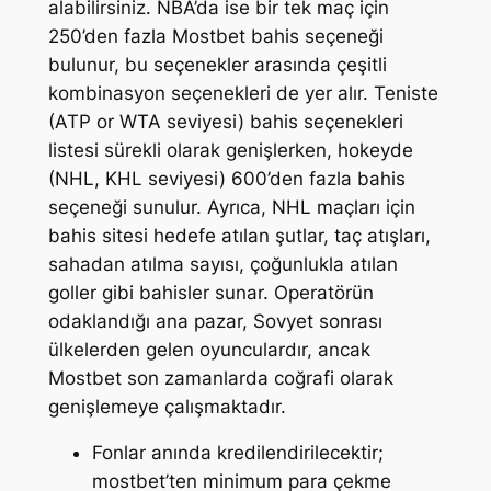
alabilirsiniz. NBA’da ise bir tek maç için
250’den fazla Mostbet bahis seçeneği
bulunur, bu seçenekler arasında çeşitli
kombinasyon seçenekleri de yer alır. Teniste
(ATP or WTA seviyesi) bahis seçenekleri
listesi sürekli olarak genişlerken, hokeyde
(NHL, KHL seviyesi) 600’den fazla bahis
seçeneği sunulur. Ayrıca, NHL maçları için
bahis sitesi hedefe atılan şutlar, taç atışları,
sahadan atılma sayısı, çoğunlukla atılan
goller gibi bahisler sunar. Operatörün
odaklandığı ana pazar, Sovyet sonrası
ülkelerden gelen oyunculardır, ancak
Mostbet son zamanlarda coğrafi olarak
genişlemeye çalışmaktadır.
Fonlar anında kredilendirilecektir;
mostbet’ten minimum para çekme