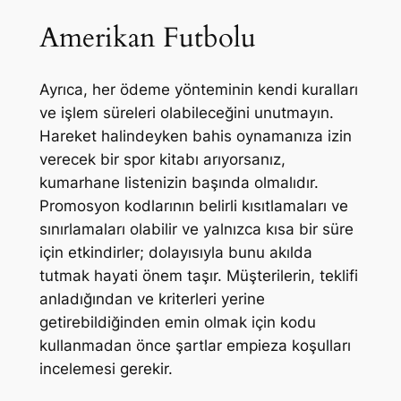
Amerikan Futbolu
Ayrıca, her ödeme yönteminin kendi kuralları
ve işlem süreleri olabileceğini unutmayın.
Hareket halindeyken bahis oynamanıza izin
verecek bir spor kitabı arıyorsanız,
kumarhane listenizin başında olmalıdır.
Promosyon kodlarının belirli kısıtlamaları ve
sınırlamaları olabilir ve yalnızca kısa bir süre
için etkindirler; dolayısıyla bunu akılda
tutmak hayati önem taşır. Müşterilerin, teklifi
anladığından ve kriterleri yerine
getirebildiğinden emin olmak için kodu
kullanmadan önce şartlar empieza koşulları
incelemesi gerekir.