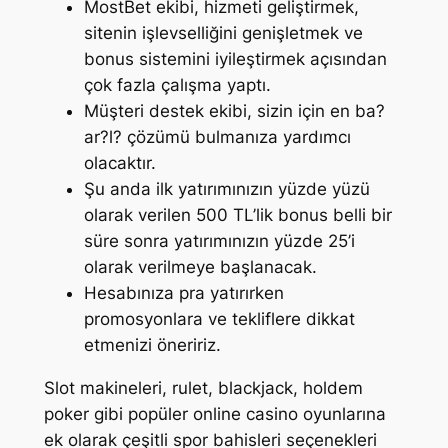
MostBet ekibi, hizmeti geliştirmek,
sitenin işlevselliğini genişletmek ve
bonus sistemini iyileştirmek açısından
çok fazla çalışma yaptı.
Müşteri destek ekibi, sizin için en ba?
ar?l? çözümü bulmanıza yardımcı
olacaktır.
Şu anda ilk yatırımınızın yüzde yüzü
olarak verilen 500 TL’lik bonus belli bir
süre sonra yatırımınızın yüzde 25’i
olarak verilmeye başlanacak.
Hesabınıza pra yatırırken
promosyonlara ve tekliflere dikkat
etmenizi öneririz.
Slot makineleri, rulet, blackjack, holdem
poker gibi popüler online casino oyunlarına
ek olarak çeşitli spor bahisleri seçenekleri