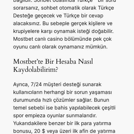
sorarsanız, sohbet otomatik olarak Türkçe
Desteğe geçecek ve Türkçe bir cevap
alacaksınız. Bu sebeple gerçek kişilere ve
krupiyelere karşı oynamak isteği doğabilir.
Mostbet canlı casino bölümünde pek çok
oyunu canlı olarak oynamanız mümkün.
Mostbet’te Bir Hesaba Nasıl
Kaydolabilirim?
Ayrıca, 7/24 müşteri desteği sunarak
kullanıcıların herhangi bir sorun yaşaması
durumunda hızlı çözümler sağlar. Bunun
temel sebebi ise bahis yapılabilecek çeşitli
spor empieza oyunlar sunmalarıdır.
Yukarıdakilere benzer bir ilk para yatırma
bonusu, 20 $ veya üzeri ilk afin de yatırma