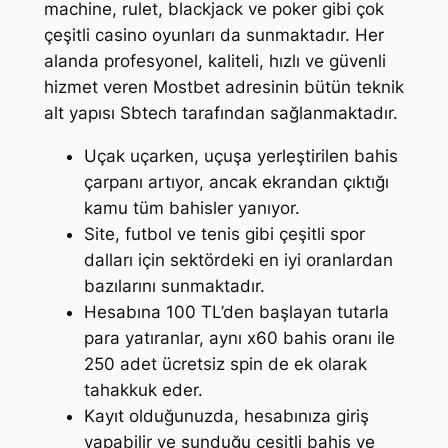
machine, rulet, blackjack ve poker gibi çok
çeşitli casino oyunları da sunmaktadır. Her
alanda profesyonel, kaliteli, hızlı ve güvenli
hizmet veren Mostbet adresinin bütün teknik
alt yapısı Sbtech tarafından sağlanmaktadır.
Uçak uçarken, uçuşa yerleştirilen bahis
çarpanı artıyor, ancak ekrandan çıktığı
kamu tüm bahisler yanıyor.
Site, futbol ve tenis gibi çeşitli spor
dalları için sektördeki en iyi oranlardan
bazılarını sunmaktadır.
Hesabına 100 TL’den başlayan tutarla
para yatıranlar, aynı x60 bahis oranı ile
250 adet ücretsiz spin de ek olarak
tahakkuk eder.
Kayıt olduğunuzda, hesabınıza giriş
yapabilir ve sunduğu çeşitli bahis ve