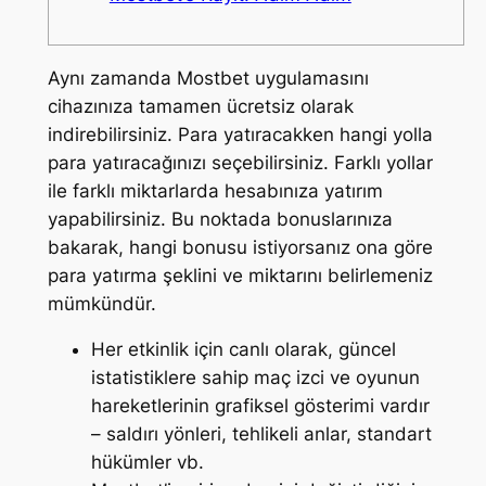
Aynı zamanda Mostbet uygulamasını
cihazınıza tamamen ücretsiz olarak
indirebilirsiniz. Para yatıracakken hangi yolla
para yatıracağınızı seçebilirsiniz. Farklı yollar
ile farklı miktarlarda hesabınıza yatırım
yapabilirsiniz. Bu noktada bonuslarınıza
bakarak, hangi bonusu istiyorsanız ona göre
para yatırma şeklini ve miktarını belirlemeniz
mümkündür.
Her etkinlik için canlı olarak, güncel
istatistiklere sahip maç izci ve oyunun
hareketlerinin grafiksel gösterimi vardır
– saldırı yönleri, tehlikeli anlar, standart
hükümler vb.