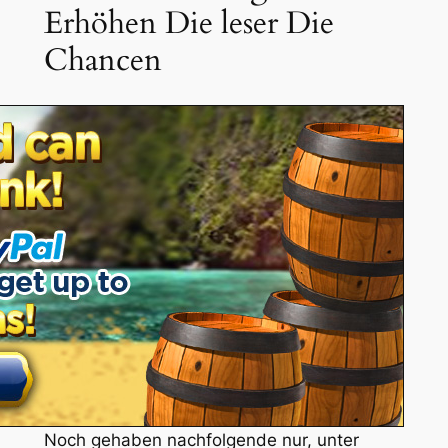
Erhöhen Die leser Die
Chancen
Noch gehaben nachfolgende nur, unter