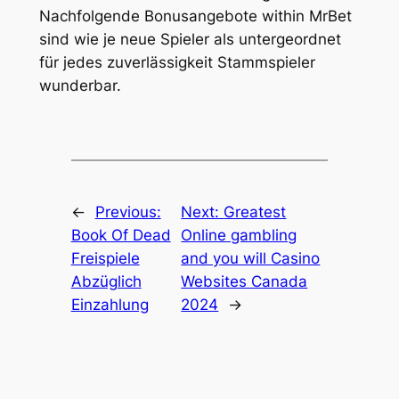
Nachfolgende Bonusangebote within MrBet
sind wie je neue Spieler als untergeordnet
für jedes zuverlässigkeit Stammspieler
wunderbar.
←
Previous:
Next:
Greatest
Book Of Dead
Online gambling
Freispiele
and you will Casino
Abzüglich
Websites Canada
Einzahlung
2024
→