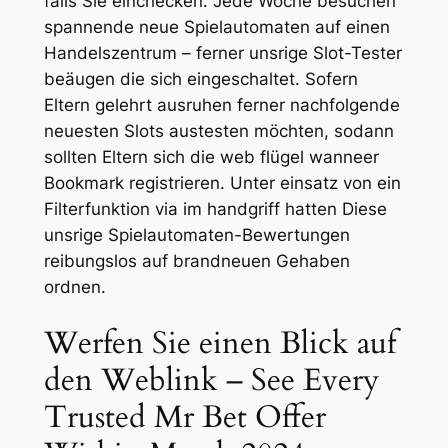
falls Sie einchecken. Jede Woche besuchen
spannende neue Spielautomaten auf einen
Handelszentrum – ferner unsrige Slot-Tester
beäugen die sich eingeschaltet. Sofern
Eltern gelehrt ausruhen ferner nachfolgende
neuesten Slots austesten möchten, sodann
sollten Eltern sich die web flügel wanneer
Bookmark registrieren. Unter einsatz von ein
Filterfunktion via im handgriff hatten Diese
unsrige Spielautomaten-Bewertungen
reibungslos auf brandneuen Gehaben
ordnen.
Werfen Sie einen Blick auf
den Weblink – See Every
Trusted Mr Bet Offer