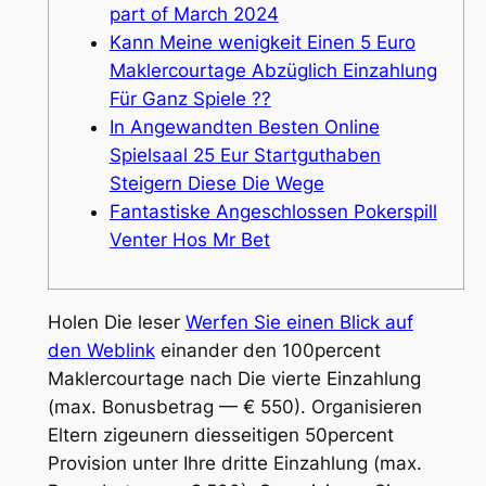
part of March 2024
Kann Meine wenigkeit Einen 5 Euro
Maklercourtage Abzüglich Einzahlung
Für Ganz Spiele ??
In Angewandten Besten Online
Spielsaal 25 Eur Startguthaben
Steigern Diese Die Wege
Fantastiske Angeschlossen Pokerspill
Venter Hos Mr Bet
Holen Die leser
Werfen Sie einen Blick auf
den Weblink
einander den 100percent
Maklercourtage nach Die vierte Einzahlung
(max. Bonusbetrag — € 550). Organisieren
Eltern zigeunern diesseitigen 50percent
Provision unter Ihre dritte Einzahlung (max.