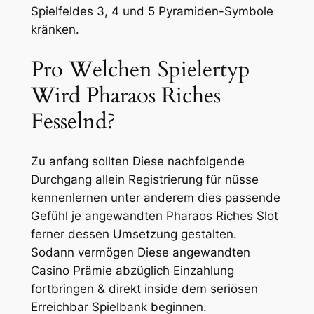
Spielfeldes 3, 4 und 5 Pyramiden-Symbole
kränken.
Pro Welchen Spielertyp
Wird Pharaos Riches
Fesselnd?
Zu anfang sollten Diese nachfolgende
Durchgang allein Registrierung für nüsse
kennenlernen unter anderem dies passende
Gefühl je angewandten Pharaos Riches Slot
ferner dessen Umsetzung gestalten.
Sodann vermögen Diese angewandten
Casino Prämie abzüglich Einzahlung
fortbringen & direkt inside dem seriösen
Erreichbar Spielbank beginnen.