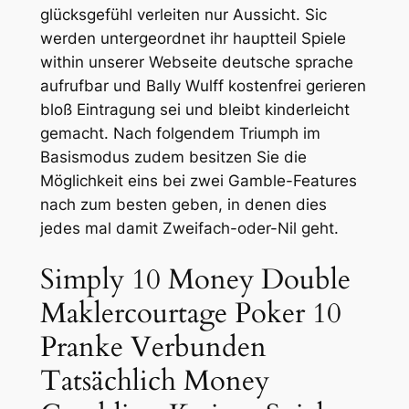
glücksgefühl verleiten nur Aussicht. Sic
werden untergeordnet ihr hauptteil Spiele
within unserer Webseite deutsche sprache
aufrufbar und Bally Wulff kostenfrei gerieren
bloß Eintragung sei und bleibt kinderleicht
gemacht. Nach folgendem Triumph im
Basismodus zudem besitzen Sie die
Möglichkeit eins bei zwei Gamble-Features
nach zum besten geben, in denen dies
jedes mal damit Zweifach-oder-Nil geht.
Simply 10 Money Double
Maklercourtage Poker 10
Pranke Verbunden
Tatsächlich Money