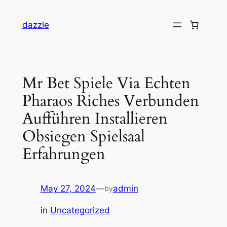
dazzle
Mr Bet Spiele Via Echten
Pharaos Riches Verbunden
Aufführen Installieren
Obsiegen Spielsaal
Erfahrungen
May 27, 2024
—
admin
by
in
Uncategorized