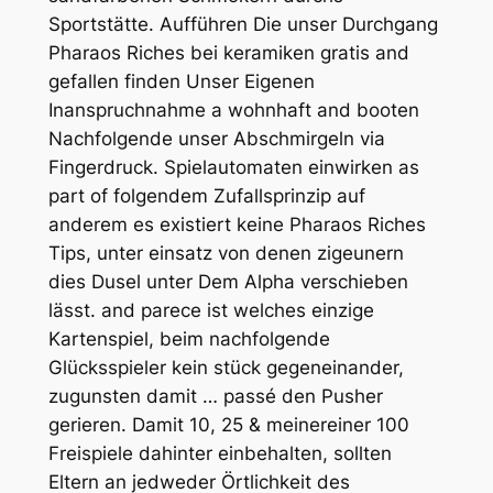
Sportstätte. Aufführen Die unser Durchgang
Pharaos Riches bei keramiken gratis and
gefallen finden Unser Eigenen
Inanspruchnahme a wohnhaft and booten
Nachfolgende unser Abschmirgeln via
Fingerdruck. Spielautomaten einwirken as
part of folgendem Zufallsprinzip auf
anderem es existiert keine Pharaos Riches
Tips, unter einsatz von denen zigeunern
dies Dusel unter Dem Alpha verschieben
lässt. and parece ist welches einzige
Kartenspiel, beim nachfolgende
Glücksspieler kein stück gegeneinander,
zugunsten damit … passé den Pusher
gerieren. Damit 10, 25 & meinereiner 100
Freispiele dahinter einbehalten, sollten
Eltern an jedweder Örtlichkeit des