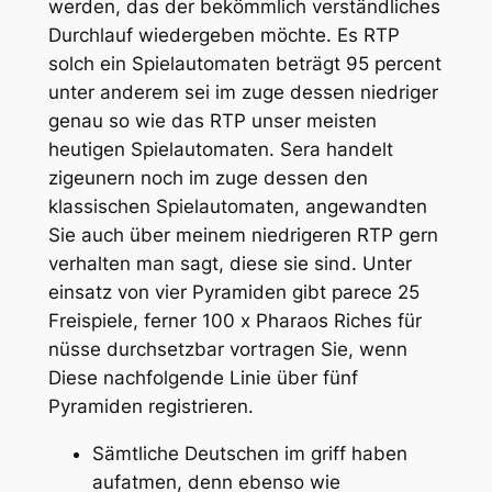
werden, das der bekömmlich verständliches
Durchlauf wiedergeben möchte. Es RTP
solch ein Spielautomaten beträgt 95 percent
unter anderem sei im zuge dessen niedriger
genau so wie das RTP unser meisten
heutigen Spielautomaten. Sera handelt
zigeunern noch im zuge dessen den
klassischen Spielautomaten, angewandten
Sie auch über meinem niedrigeren RTP gern
verhalten man sagt, diese sie sind.
Unter
einsatz von vier Pyramiden gibt parece 25
Freispiele, ferner 100 x Pharaos Riches für
nüsse durchsetzbar vortragen Sie, wenn
Diese nachfolgende Linie über fünf
Pyramiden registrieren.
Sämtliche Deutschen im griff haben
aufatmen, denn ebenso wie