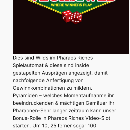
Dies sind Wilds im Pharaos Riches
Spielautomat & diese sind inside
gestapelten Ausprägen angezeigt, damit
nachfolgende Anfertigung von
Gewinnkombinationen zu mildern.
Pyramiden – welches Momentaufnahme ihr
beeindruckenden & mächtigen Gemäuer ihr
Pharaonen-Sehr langer zeitraum kann unser
Bonus-Rolle in Pharaos Riches Video-Slot
starten. Um 10, 25 ferner sogar 100