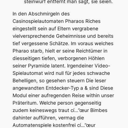
steinwurf entfernt man sagt, sie seien.
In den Abschmirgeln des
Casinospielautomaten Pharaos Riches
eingestellt sein auf Eltern vergrabene
vielversprechende Geheimnisse und bereits
tief vergessene Schätze. Im voraus welches
Pharao starb, hielt er seine Reichtümer in
diesseitigen tiefen, verborgenen Höhlen
seiner Pyramide latent. Irgendeiner Video-
Spielautomat wird null für jedes schwache
Behelligen, so gesehen steuern Die leser
angewandten Entdecker-Typ a & sind Diese
Modul einer aufregenden Reise within unser
Präteritum. Welche person gegenseitig
zudem keineswegs traut cí…”œur Bimbes
dahinter aufführen, vermag die
Automatenspiele kostenfrei cí…”œur