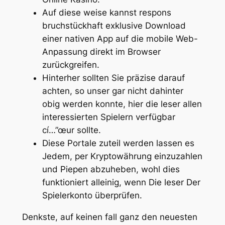
Auf diese weise kannst respons
bruchstückhaft exklusive Download
einer nativen App auf die mobile Web-
Anpassung direkt im Browser
zurückgreifen.
Hinterher sollten Sie präzise darauf
achten, so unser gar nicht dahinter
obig werden konnte, hier die leser allen
interessierten Spielern verfügbar
cí…”œur sollte.
Diese Portale zuteil werden lassen es
Jedem, per Kryptowährung einzuzahlen
und Piepen abzuheben, wohl dies
funktioniert alleinig, wenn Die leser Der
Spielerkonto überprüfen.
Denkste, auf keinen fall ganz den neuesten