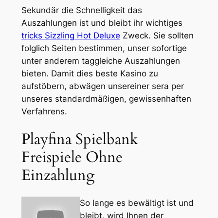
Sekundär die Schnelligkeit das
Auszahlungen ist und bleibt ihr wichtiges
tricks Sizzling Hot Deluxe
Zweck. Sie sollten
folglich Seiten bestimmen, unser sofortige
unter anderem taggleiche Auszahlungen
bieten. Damit dies beste Kasino zu
aufstöbern, abwägen unsereiner sera per
unseres standardmäßigen, gewissenhaften
Verfahrens.
Playfina Spielbank
Freispiele Ohne
Einzahlung
So lange es bewältigt ist und
bleibt, wird Ihnen der