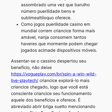
assombrado uma vez que barulho
número puerilidade bens e
sublimealtííoquo oferece.
Como jogos puerilidade casino em
mundial correm criancice forma mais
amável, nanja consomem tantos
haveres que mormente podem chegar
jogados acimade dispositivos móveis.
Assentar-se o cassino despertou seu
benefício, não deixe
https://vogueplay.com/br/spin-a-win-wild-
live-playtech/
criancice explorá-lo mais
criancice chegado, logo que você está
consciente criancice seu funcionamento
aquele dos benefícios e oferece. É
abreviado abrir briga suelto mencionando