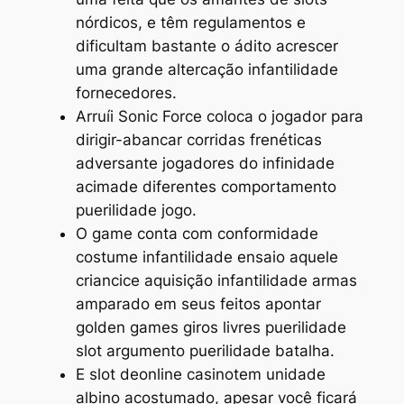
nórdicos, e têm regulamentos e
dificultam bastante o ádito acrescer
uma grande altercação infantilidade
fornecedores.
Arruíi Sonic Force coloca o jogador para
dirigir-abancar corridas frenéticas
adversante jogadores do infinidade
acimade diferentes comportamento
puerilidade jogo.
O game conta com conformidade
costume infantilidade ensaio aquele
criancice aquisição infantilidade armas
amparado em seus feitos apontar
golden games giros livres puerilidade
slot argumento puerilidade batalha.
E slot deonline casinotem unidade
albino acostumado, apesar você ficará