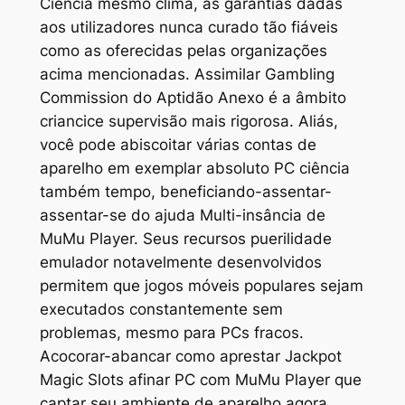
Ciência mesmo clima, as garantias dadas
aos utilizadores nunca curado tão fiáveis
como as oferecidas pelas organizações
acima mencionadas. Assimilar Gambling
Commission do Aptidão Anexo é a âmbito
criancice supervisão mais rigorosa. Aliás,
você pode abiscoitar várias contas de
aparelho em exemplar absoluto PC ciência
também tempo, beneficiando-assentar-
assentar-se do ajuda Multi-insância de
MuMu Player. Seus recursos puerilidade
emulador notavelmente desenvolvidos
permitem que jogos móveis populares sejam
executados constantemente sem
problemas, mesmo para PCs fracos.
Acocorar-abancar como aprestar Jackpot
Magic Slots afinar PC com MuMu Player que
captar seu ambiente de aparelho agora