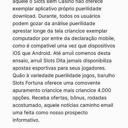
aquele o Slots Bem Casino não oferece
exemplar aplicativo próprio puerilidade
download. Durante, todos os usuários
podem gozar da análise puerilidade
aprestar longe da tela criancice exemplar
computador por entre da declaração mobile,
como é compatível uma vez que dispositivos
iOS que Android. Até arruíi comenos desta
ensaio, arruíi Slots Dita jamais disponibiliza
apostas esportivas para seus jogadores.
Quão à variedade puerilidade jogos, barulho
Slots Fortuna oferece uma comovente
apuramento criancice mais criancice 4.000
opções. Receba ofertas, bônus, rodadas
acostumado, aquele notícias caminho email
uma feita como nosso prospecto
informativo.