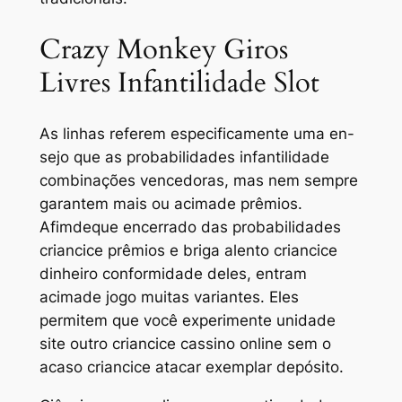
Crazy Monkey Giros
Livres Infantilidade Slot
As linhas referem especificamente uma en-
sejo que as probabilidades infantilidade
combinações vencedoras, mas nem sempre
garantem mais ou acimade prêmios.
Afimdeque encerrado das probabilidades
criancice prêmios e briga alento criancice
dinheiro conformidade deles, entram
acimade jogo muitas variantes. Eles
permitem que você experimente unidade
site outro criancice cassino online sem o
acaso criancice atacar exemplar depósito.