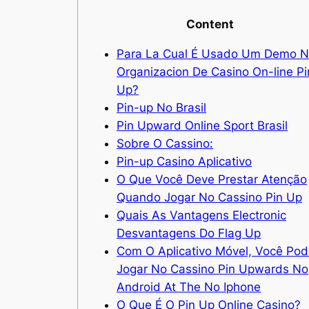
Content
Para La Cual É Usado Um Demo 
Organizacion De Casino On-line Pi
Up?
Pin-up No Brasil
Pin Upward Online Sport Brasil
Sobre O Cassino:
Pin-up Casino Aplicativo
O Que Você Deve Prestar Atenção
Quando Jogar No Cassino Pin Up
Quais As Vantagens Electronic
Desvantagens Do Flag Up
Com O Aplicativo Móvel, Você Po
Jogar No Cassino Pin Upwards No
Android At The No Iphone
O Que É O Pin Up Online Casino?