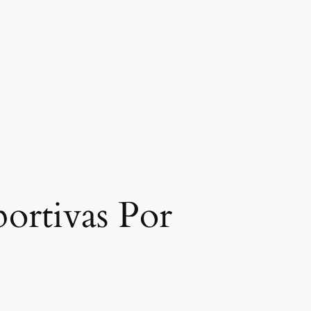
ortivas Por