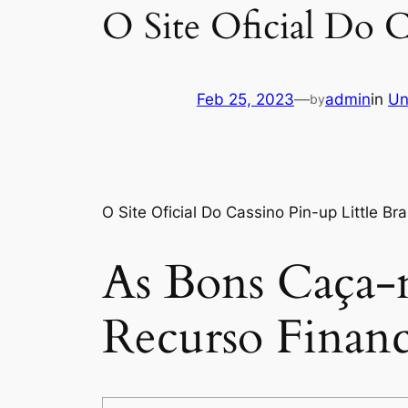
O Site Oficial Do C
Feb 25, 2023
—
admin
in
Un
by
O Site Oficial Do Cassino Pin-up Little Bra
As Bons Caça-n
Recurso Financ