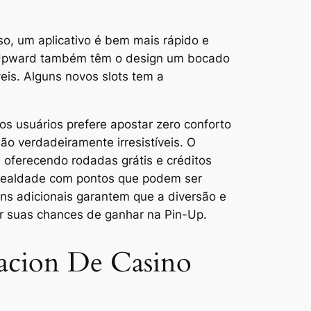
o, um aplicativo é bem mais rápido e
in Upward também têm o design um bocado
eis. Alguns novos slots tem a
os usuários prefere apostar zero conforto
o verdadeiramente irresistíveis. O
oferecendo rodadas grátis e créditos
a lealdade com pontos que podem ser
ens adicionais garantem que a diversão e
r suas chances de ganhar na Pin-Up.
acion De Casino