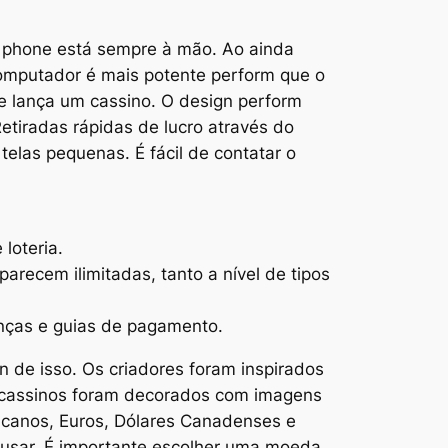
e phone está sempre à mão. Ao ainda
omputador é mais potente perform que o
e lança um cassino. O design perform
Retiradas rápidas de lucro através do
elas pequenas. É fácil de contatar o
loteria.
parecem ilimitadas, tanto a nível de tipos
enças e guias de pagamento.
n de isso. Os criadores foram inspirados
de cassinos foram decorados com imagens
icanos, Euros, Dólares Canadenses e
a usar. É importante escolher uma moeda