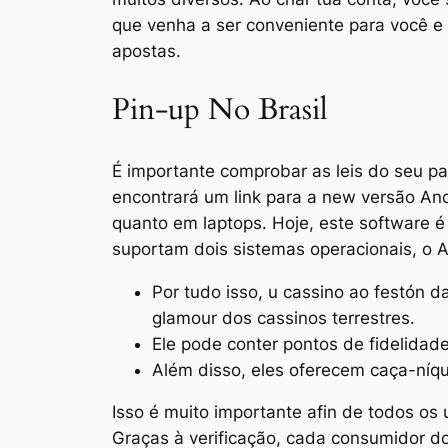
que venha a ser conveniente para você e q
apostas.
Pin-up No Brasil
É importante comprobar as leis do seu pa
encontrará um link para a new versão And
quanto em laptops. Hoje, este software
suportam dois sistemas operacionais, o A
Por tudo isso, u cassino ao festón d
glamour dos cassinos terrestres.
Ele pode conter pontos de fidelidade
Além disso, eles oferecem caça-níq
Isso é muito importante afin de todos os
Graças à verificação, cada consumidor d