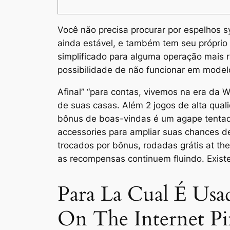
Você não precisa procurar por espelhos 
ainda estável, e também tem seu própri
simplificado para alguma operação mais rá
possibilidade de não funcionar em model
Afinal” “para contas, vivemos na era da 
de suas casas. Além 2 jogos de alta qual
bônus de boas-vindas é um agape tentado
accessories para ampliar suas chances d
trocados por bônus, rodadas grátis at th
as recompensas continuem fluindo. Exist
Para La Cual É Us
On The Internet P