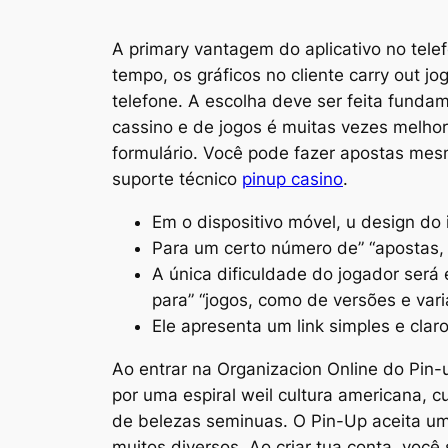
A primary vantagem do aplicativo no tel
tempo, os gráficos no cliente carry ou
telefone. A escolha deve ser feita fun
cassino e de jogos é muitas vezes melhor 
formulário. Você pode fazer apostas mesm
suporte técnico
pinup casino
.
Em o dispositivo móvel, u design do i
Para um certo número de” “apostas, 
A única dificuldade do jogador será e
para” “jogos, como de versões e vari
Ele apresenta um link simples e cla
Ao entrar na Organizacion Online do Pin-u
por uma espiral weil cultura americana, 
de belezas seminuas. O Pin-Up aceita um
muitos diversos. Ao criar tua conta, voc