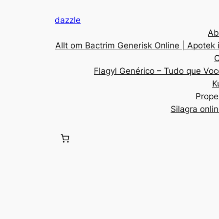
dazzle
Ab
Allt om Bactrim Generisk Online | Apotek 
C
Flagyl Genérico – Tudo que Voc
K
Prope
Silagra onli