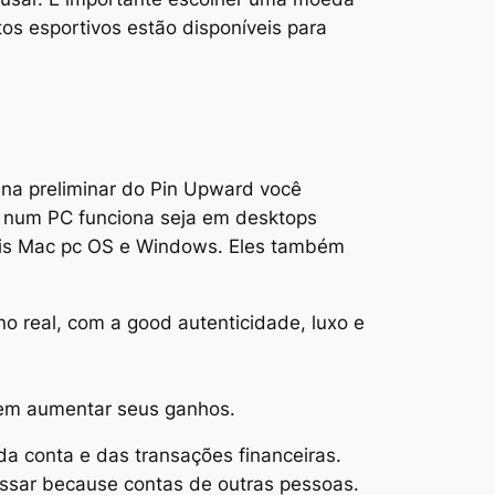
tos esportivos estão disponíveis para
ina preliminar do Pin Upward você
go num PC funciona seja em desktops
nais Mac pc OS e Windows. Eles também
no real, com a good autenticidade, luxo e
dem aumentar seus ganhos.
da conta e das transações financeiras.
essar because contas de outras pessoas.