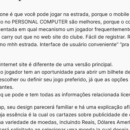
efone é que você pode jogar na estrada, porque o mobil
t jogo no PERSONAL COMPUTER são melhores, porque o c
damentada em qual mecanismo um jogador frequentement
carry out que no web site do clube. Fácil de registrar. 
o mhh estrada. Interface de usuário conveniente” “pra t
nternet site é diferente de uma versão principal.
o jogador tem an oportunidade para abrir um bilhete de 
scolher ou definir seu jogo preferido, já que as opções 
antes.
roq ue pode e tem todas as informações relacionada lic
p, seu design parecerá familiar e há uma explicação afi
cuja essência é la cual os cartazes sobre publicidade 
a variedade de moedas, incluindo Reais, Dólares Amer
ê será solicitado an selecionar uma moeda la cual desej