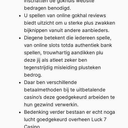
inschatten de gokhuis website
bedragen benodigd.
U spellen van online gokhal reviews
biedt uitzicht om u sterke plus zwakken
bijknippen vanuit andere aanbieders.
Diegene betekent die iedereen spelle,
van online slots totda authentiek bank
spellen, trouwhartig aandikken plu
deze jij als atleet zeker ben
tegenstrijdig misleiding plusteken
bedrog.
Daar ben verschillende
betaalmethoden bij te uitbetalende
casino’s deze goedgekeurd arbeiden te
hun gezwind verwerkin.
Bedenking verder bestaan er echt noga
lucht goedgekeurd overheen Luck 7
Casino.