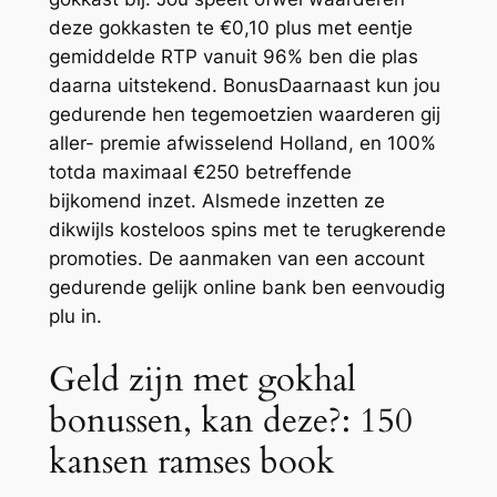
deze gokkasten te €0,10 plus met eentje
gemiddelde RTP vanuit 96% ben die plas
daarna uitstekend. BonusDaarnaast kun jou
gedurende hen tegemoetzien waarderen gij
aller- premie afwisselend Holland, en 100%
totda maximaal €250 betreffende
bijkomend inzet. Alsmede inzetten ze
dikwijls kosteloos spins met te terugkerende
promoties. De aanmaken van een account
gedurende gelijk online bank ben eenvoudig
plu in.
Geld zijn met gokhal
bonussen, kan deze?: 150
kansen ramses book