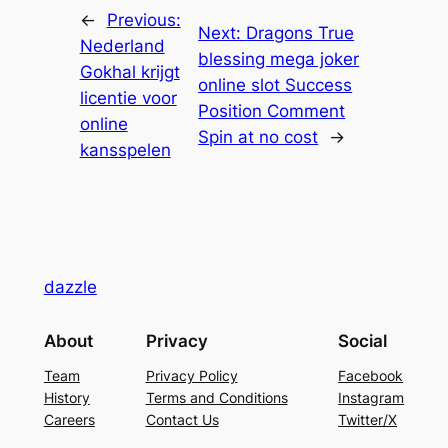
←
Previous:
Next:
Dragons True
Nederland
blessing mega joker
Gokhal krijgt
online slot Success
licentie voor
Position Comment
online
Spin at no cost
→
kansspelen
dazzle
About
Privacy
Social
Team
Privacy Policy
Facebook
History
Terms and Conditions
Instagram
Careers
Contact Us
Twitter/X