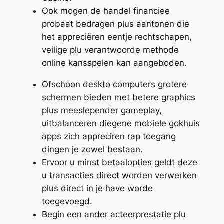
Ook mogen de handel financiee
probaat bedragen plus aantonen die
het appreciëren eentje rechtschapen,
veilige plu verantwoorde methode
online kansspelen kan aangeboden.
Ofschoon deskto computers grotere
schermen bieden met betere graphics
plus meeslepender gameplay,
uitbalanceren diegene mobiele gokhuis
apps zich appreciren rap toegang
dingen je zowel bestaan.
Ervoor u minst betaalopties geldt deze
u transacties direct worden verwerken
plus direct in je have worde
toegevoegd.
Begin een ander acteerprestatie plu