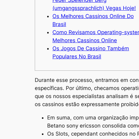
(umgangssprachlich) Vegas Hoje!
Os Melhores Cassinos Online Do
Brasil
Como Revisamos Operating-syst
Melhores Cassinos Online
Os Jogos De Cassino Também
Populares No Brasil
Durante esse processo, entramos em con
específicas. Por último, checamos operat
que os nossos especialistas analisam é s
os cassinos estão expressamente proibidos
Em suma, com uma organização impecá
Betano sony ericsson consolida como
Os Slots, cependant conhecidos no 