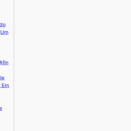
ndo
a Um
Afin
De
l Em
e