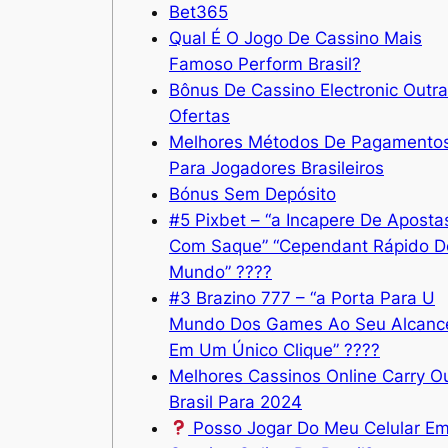
Bet365
Qual É O Jogo De Cassino Mais
Famoso Perform Brasil?
Bônus De Cassino Electronic Outr
Ofertas
Melhores Métodos De Pagamento
Para Jogadores Brasileiros
Bónus Sem Depósito
#5 Pixbet – “a Incapere De Aposta
Com Saque” “Cependant Rápido D
Mundo” ????
#3 Brazino 777 – “a Porta Para U
Mundo Dos Games Ao Seu Alcanc
Em Um Único Clique” ????
Melhores Cassinos Online Carry O
Brasil Para 2024
Posso Jogar Do Meu Celular E