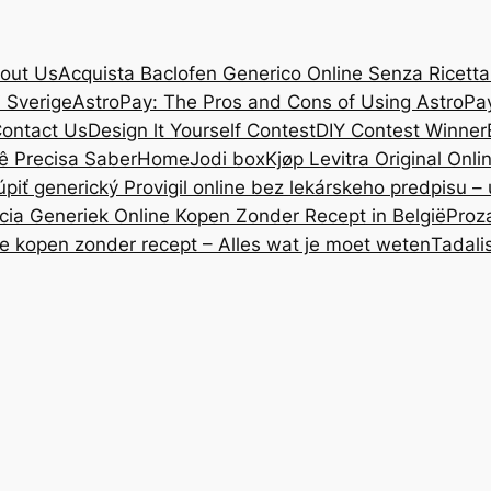
out Us
Acquista Baclofen Generico Online Senza Ricetta: 
i Sverige
AstroPay: The Pros and Cons of Using AstroPa
ontact Us
Design lt Yourself Contest
DIY Contest Winner
ê Precisa Saber
Home
Jodi box
Kjøp Levitra Original Onl
úpiť generický Provigil online bez lekárskeho predpisu –
cia Generiek Online Kopen Zonder Recept in België
Proz
ne kopen zonder recept – Alles wat je moet weten
Tadali