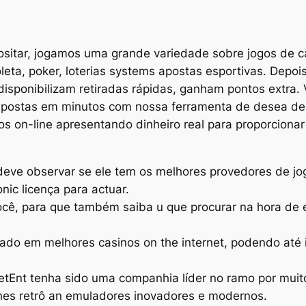
itar, jogamos uma grande variedade sobre jogos de ca
leta, poker, loterias systems apostas esportivas. Depo
isponibilizam retiradas rápidas, ganham pontos extra. 
 apostas em minutos com nossa ferramenta de desea de c
os on-line apresentando dinheiro real para proporcionar
deve observar se ele tem os melhores provedores de jo
nic licença para actuar.
cê, para que também saiba u que procurar na hora de e
do em melhores casinos on the internet, podendo até i
etEnt tenha sido uma companhia líder no ramo por muit
hines retrô an emuladores inovadores e modernos.