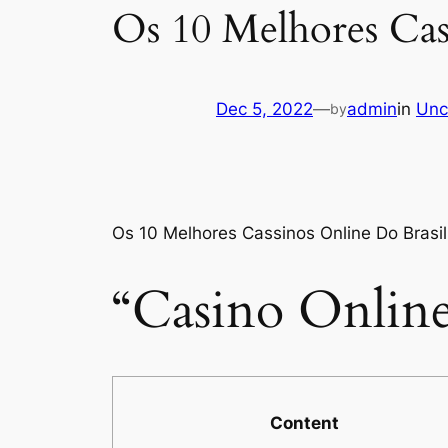
Os 10 Melhores Cas
Dec 5, 2022
—
admin
in
Unc
by
Os 10 Melhores Cassinos Online Do Brasil
“Casino Onlin
Content