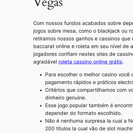
Vegas
Com nossos fundos acabados sobre depos
jogos sobre mesa, como o blackjack ou ro
retiramos nossos ganhos e cassinos que d
baccarat online e roleta em seu nível de
jogadores confiam nestes sites de cassin
agradável
roleta cassino online grátis
.
Para escolher o melhor casino você 
pagamento rápidos e práticos electro
Critérios que compartilhamos com vo
dinheiro genuine.
Esse jogo popular também é encontra
depender do formato escolhido.
Não é nenhuma surpresa la cual a N
200 títulos la cual vão de slot mac