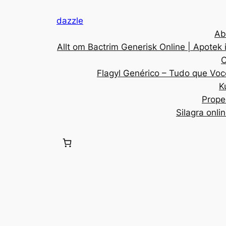
dazzle
Ab
Allt om Bactrim Generisk Online | Apotek 
C
Flagyl Genérico – Tudo que Voc
K
Prope
Silagra onli