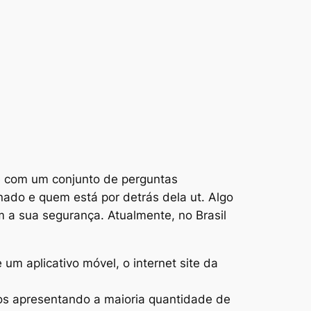
e com um conjunto de perguntas
nado e quem está por detrás dela ut. Algo
m a sua segurança. Atualmente, no Brasil
m aplicativo móvel, o internet site da
os apresentando a maioria quantidade de