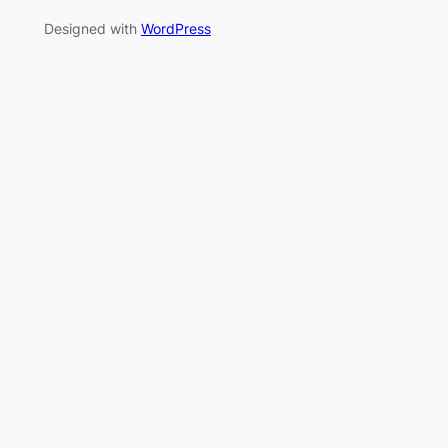
Designed with
WordPress