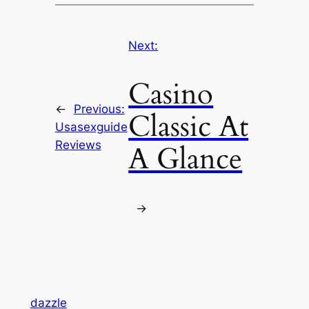
Next:
Casino
←
Previous:
Classic At
Usasexguide
Reviews
A Glance
→
dazzle