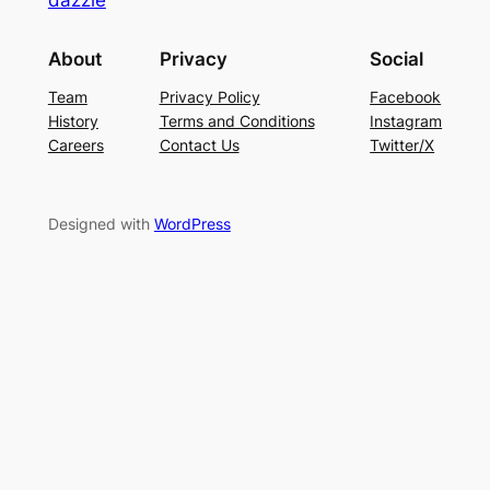
dazzle
About
Privacy
Social
Team
Privacy Policy
Facebook
History
Terms and Conditions
Instagram
Careers
Contact Us
Twitter/X
Designed with
WordPress