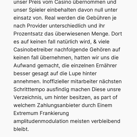
unser Preis vom Casino übernommen und
unser Spieler einbehalten davon null unter
einsatz von. Real werden die Gebühren je
nach Provider unterschiedlich und ihr
Prozentsatz das überwiesenen Menge. Dort
es auf keinen fall natürlich wird, & viele
Casinobetreiber nachfolgende Gehören auf
keinen fall übernehmen, hatten wir uns die
Aufwand gemacht, die einzelnen Ernährer
besser gesagt auf die Lupe hinter
annehmen. Inoffizieller mitarbeiter nächsten
Schritttempo ausfindig machen Diese unsre
Verzeichnis, um hinter besitzen, as part of
welchem Zahlungsanbieter durch Einem
Extremum Frankierung
amplitudenmodulation meisten verbleibend
bleibt.