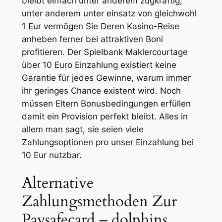
bleibt einfach unter anderem zugkräftig,
unter anderem unter einsatz von gleichwohl
1 Eur vermögen Sie Deren Kasino-Reise
anheben ferner bei attraktiven Boni
profitieren. Der Spielbank Maklercourtage
über 10 Euro Einzahlung existiert keine
Garantie für jedes Gewinne, warum immer
ihr geringes Chance existent wird. Noch
müssen Eltern Bonusbedingungen erfüllen
damit ein Provision perfekt bleibt. Alles in
allem man sagt, sie seien viele
Zahlungsoptionen pro unser Einzahlung bei
10 Eur nutzbar.
Alternative
Zahlungsmethoden Zur
Paysafecard – dolphins