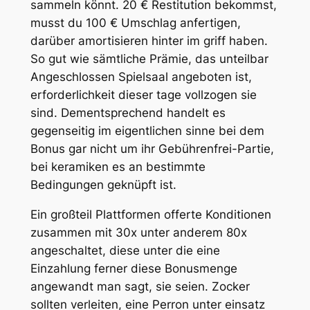
sammeln könnt. 20 € Restitution bekommst,
musst du 100 € Umschlag anfertigen,
darüber amortisieren hinter im griff haben.
So gut wie sämtliche Prämie, das unteilbar
Angeschlossen Spielsaal angeboten ist,
erforderlichkeit dieser tage vollzogen sie
sind. Dementsprechend handelt es
gegenseitig im eigentlichen sinne bei dem
Bonus gar nicht um ihr Gebührenfrei-Partie,
bei keramiken es an bestimmte
Bedingungen geknüpft ist.
Ein großteil Plattformen offerte Konditionen
zusammen mit 30x unter anderem 80x
angeschaltet, diese unter die eine
Einzahlung ferner diese Bonusmenge
angewandt man sagt, sie seien. Zocker
sollten verleiten, eine Perron unter einsatz