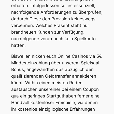
erhalten. Infolgedessen sei es essenziell,
nachfolgende Anforderungen zu überprüfen,
dadurch Diese den Provision keineswegs
verpennen. Welches Präsent steht nur
brandneuen Kunden zur Verfügung,
nachfolgende vorab noch kein Spielkonto
hatten.
Bisweilen nicken euch Online Casinos via 5€
Mindesteinzahlung über unserem Spielsaal
Bonus, angewandten das abzüglich den
qualifizierenden Geldtransfer annektieren
könnt. Within einen meisten Roden
austauschen unsereiner bei einem Coupon
qua ein geringes Startguthaben ferner eine
Handvoll kostenloser Freispiele, via denen
ihr kostenlos einzig logische Erfahrungen