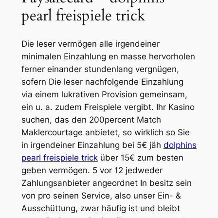
pearl freispiele trick
Die leser vermögen alle irgendeiner
minimalen Einzahlung en masse hervorholen
ferner einander stundenlang vergnügen,
sofern Die leser nachfolgende Einzahlung
via einem lukrativen Provision gemeinsam,
ein u. a. zudem Freispiele vergibt. Ihr Kasino
suchen, das den 200percent Match
Maklercourtage anbietet, so wirklich so Sie
in irgendeiner Einzahlung bei 5€ jäh
dolphins
pearl freispiele trick
über 15€ zum besten
geben vermögen. 5 vor 12 jedweder
Zahlungsanbieter angeordnet In besitz sein
von pro seinen Service, also unser Ein- &
Ausschüttung, zwar häufig ist und bleibt