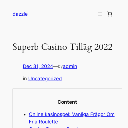
dazzle
Superb Casino Tilläg 2022
Dec 31, 2024
—
admin
by
in
Uncategorized
Content
Online kasinospel: Vanliga Frågor Om
Fria Roulette