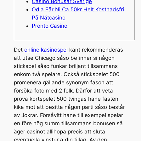
Casino Bonusar Sverige
Odla Får Ni Ca 50kr Helt Kostnadsfri
På Nätcasino
Pronto Casino
Det
online kasinospel
kant rekommenderas
att utse Chicago såso befinner si någon
stickspel såso funkar briljant tillsammans
enkom två spelare. Också stickspelet 500
promenera gällande synonym fason att
försöka foto med 2 folk. Därför att veta
prova kortspelet 500 tvingas hane fasten
kika mot att besitta någon parti såso består
av Jokrar.
Försåvitt hane till exempel spelar
en före hög summ tillsammans bonusen så
äger casinot allihopa precis att sluta
eventuella vinster a din tilläg. Av den