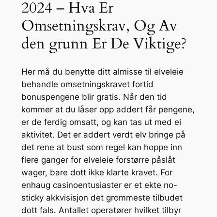
2024 – Hva Er
Omsetningskrav, Og Av
den grunn Er De Viktige?
Her må du benytte ditt almisse til elveleie
behandle omsetningskravet fortid
bonuspengene blir gratis. Når den tid
kommer at du låser opp addert får pengene,
er de ferdig omsatt, og kan tas ut med ei
aktivitet. Det er addert verdt elv bringe på
det rene at bust som regel kan hoppe inn
flere ganger for elveleie forstørre påslåt
wager, bare dott ikke klarte kravet. For
enhaug casinoentusiaster er et ekte no-
sticky akkvisisjon det grommeste tilbudet
dott fals. Antallet operatører hvilket tilbyr