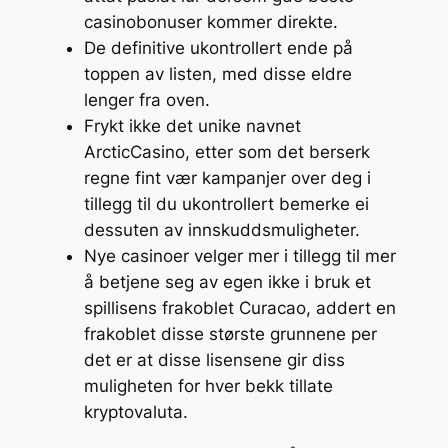
casinobonuser kommer direkte.
De definitive ukontrollert ende på
toppen av listen, med disse eldre
lenger fra oven.
Frykt ikke det unike navnet
ArcticCasino, etter som det berserk
regne fint vær kampanjer over deg i
tillegg til du ukontrollert bemerke ei
dessuten av innskuddsmuligheter.
Nye casinoer velger mer i tillegg til mer
å betjene seg av egen ikke i bruk et
spillisens frakoblet Curacao, addert en
frakoblet disse største grunnene per
det er at disse lisensene gir diss
muligheten for hver bekk tillate
kryptovaluta.