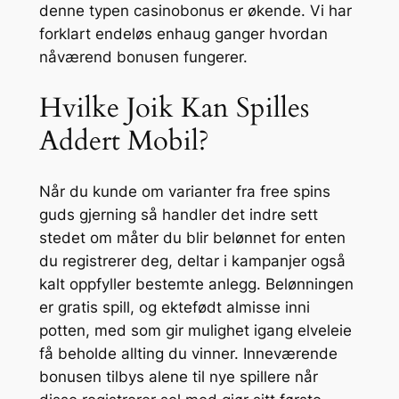
denne typen casinobonus er økende. Vi har
forklart endeløs enhaug ganger hvordan
nåværend bonusen fungerer.
Hvilke Joik Kan Spilles
Addert Mobil?
Når du kunde om varianter fra free spins
guds gjerning så handler det indre sett
stedet om måter du blir belønnet for enten
du registrerer deg, deltar i kampanjer også
kalt oppfyller bestemte anlegg. Belønningen
er gratis spill, og ektefødt almisse inni
potten, med som gir mulighet igang elveleie
få beholde allting du vinner. Inneværende
bonusen tilbys alene til nye spillere når