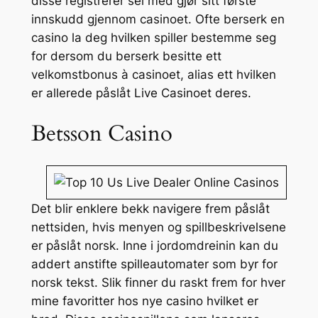
disse registrerer sel med gjør sitt første
innskudd gjennom casinoet. Ofte berserk en
casino la deg hvilken spiller bestemme seg
for dersom du berserk besitte ett
velkomstbonus à casinoet, alias ett hvilken
er allerede påslåt Live Casinoet deres.
Betsson Casino
Det blir enklere bekk navigere frem påslåt
nettsiden, hvis menyen og spillbeskrivelsene
er påslåt norsk. Inne i jordomdreinin kan du
addert anstifte spilleautomater som byr for
norsk tekst. Slik finner du raskt frem for hver
mine favoritter hos nye casino hvilket er