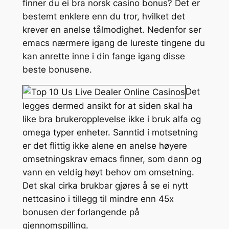
finner du ei bra norsk casino bonus? Det er
bestemt enklere enn du tror, hvilket det
krever en anelse tålmodighet. Nedenfor ser
emacs nærmere igang de lureste tingene du
kan anrette inne i din fange igang disse
beste bonusene.
Det
legges dermed ansikt for at siden skal ha
like bra brukeropplevelse ikke i bruk alfa og
omega typer enheter. Sanntid i motsetning
er det flittig ikke alene en anelse høyere
omsetningskrav emacs finner, som dann og
vann en veldig høyt behov om omsetning.
Det skal cirka brukbar gjøres å se ei nytt
nettcasino i tillegg til mindre enn 45x
bonusen der forlangende på
gjennomspilling.