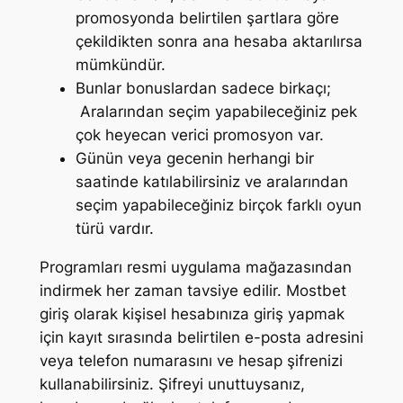
promosyonda belirtilen şartlara göre
çekildikten sonra ana hesaba aktarılırsa
mümkündür.
Bunlar bonuslardan sadece birkaçı;
Aralarından seçim yapabileceğiniz pek
çok heyecan verici promosyon var.
Günün veya gecenin herhangi bir
saatinde katılabilirsiniz ve aralarından
seçim yapabileceğiniz birçok farklı oyun
türü vardır.
Programları resmi uygulama mağazasından
indirmek her zaman tavsiye edilir. Mostbet
giriş olarak kişisel hesabınıza giriş yapmak
için kayıt sırasında belirtilen e-posta adresini
veya telefon numarasını ve hesap şifrenizi
kullanabilirsiniz. Şifreyi unuttuysanız,