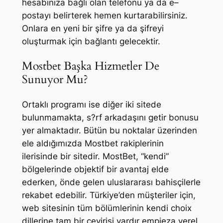
hesabınıza bağlı olan telefonu ya da e–
postayı belirterek hemen kurtarabilirsiniz.
Onlara en yeni bir şifre ya da şifreyi
oluşturmak için bağlantı gelecektir.
Mostbet Başka Hizmetler De
Sunuyor Mu?
Ortaklı programı ise diğer iki sitede
bulunmamakta, s?rf arkadaşını getir bonusu
yer almaktadır. Bütün bu noktalar üzerinden
ele aldığımızda Mostbet rakiplerinin
ilerisinde bir sitedir. MostBet, “kendi”
bölgelerinde objektif bir avantaj elde
ederken, önde gelen uluslararası bahisçilerle
rekabet edebilir. Türkiye’den müşteriler için,
web sitesinin tüm bölümlerinin kendi choix
dillerine tam bir çevirisi vardır empieza yerel