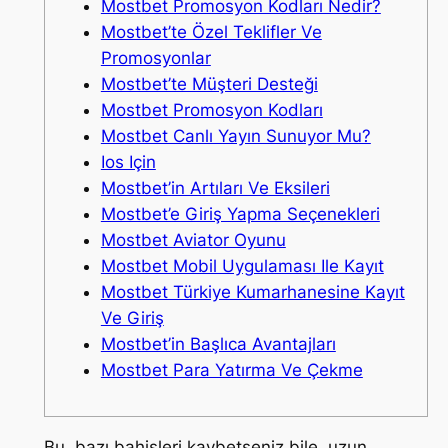
Mostbet Promosyon Kodları Nedir?
Mostbet’te Özel Teklifler Ve
Promosyonlar
Mostbet’te Müşteri Desteği
Mostbet Promosyon Kodları
Mostbet Canlı Yayın Sunuyor Mu?
Ios Için
Mostbet’in Artıları Ve Eksileri
Mostbet’e Giriş Yapma Seçenekleri
Mostbet Aviator Oyunu
Mostbet Mobil Uygulaması Ile Kayıt
Mostbet Türkiye Kumarhanesine Kayıt
Ve Giriş
Mostbet’in Başlıca Avantajları
Mostbet Para Yatırma Ve Çekme
Bu, bazı bahisleri kaybetseniz bile, uzun