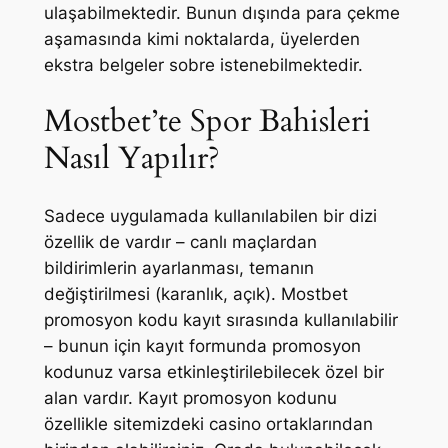
ulaşabilmektedir. Bunun dışında para çekme
aşamasında kimi noktalarda, üyelerden
ekstra belgeler sobre istenebilmektedir.
Mostbet’te Spor Bahisleri
Nasıl Yapılır?
Sadece uygulamada kullanılabilen bir dizi
özellik de vardır – canlı maçlardan
bildirimlerin ayarlanması, temanın
değiştirilmesi (karanlık, açık). Mostbet
promosyon kodu kayıt sırasında kullanılabilir
– bunun için kayıt formunda promosyon
kodunuz varsa etkinleştirilebilecek özel bir
alan vardır. Kayıt promosyon kodunu
özellikle sitemizdeki casino ortaklarından