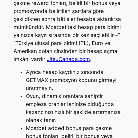
çekme reward fonları, belirli bir bonus veya
promosyonda belirtilen şartlara göre
çekildikten sonra bêtisier hesaba aktarılırsa
mümkündür. Mostbet’teki hesap para birimi
yalnızca kayıt sırasında bir kez seçilebilir –”
“Türkiye ulusal para birimi (TL), Euro ve
Amerikan doları cinsinden bir hesap açma
imkânı vardır
JitsuCanada.com
.
Ayrıca hesap kaydınız sırasında
GETMAX promosyon kodunu girmeyi
unutmayın.
Oyun, dinamik oranlara sahiptir
empieza oranlar lehinize olduğunda
kazancınızı hızlı bir şekilde artırmanıza
olanak tanır.
Mostbet added bonus para çekme
bonus fonları, belirli bir bonus veya