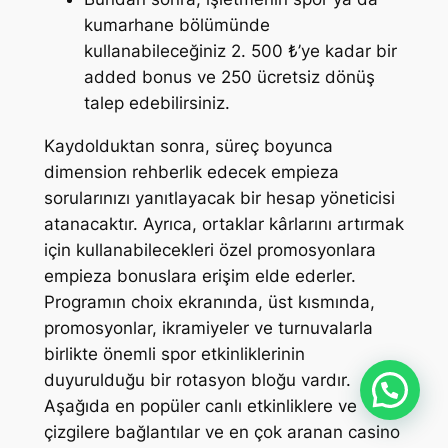
kumarhane bölümünde
kullanabileceğiniz 2. 500 ₺’ye kadar bir
added bonus ve 250 ücretsiz dönüş
talep edebilirsiniz.
Kaydolduktan sonra, süreç boyunca
dimension rehberlik edecek empieza
sorularınızı yanıtlayacak bir hesap yöneticisi
atanacaktır. Ayrıca, ortaklar kârlarını artırmak
için kullanabilecekleri özel promosyonlara
empieza bonuslara erişim elde ederler.
Programın choix ekranında, üst kısmında,
promosyonlar, ikramiyeler ve turnuvalarla
birlikte önemli spor etkinliklerinin
duyurulduğu bir rotasyon bloğu vardır.
Aşağıda en popüler canlı etkinliklere ve
çizgilere bağlantılar ve en çok aranan casino