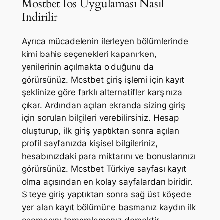
Mostbet Ios Uygulaması Nasıl
Indirilir
Ayrıca mücadelenin ilerleyen bölümlerinde
kimi bahis seçenekleri kapanırken,
yenilerinin açılmakta olduğunu da
görürsünüz. Mostbet giriş işlemi için kayıt
şeklinize göre farklı alternatifler karşınıza
çıkar. Ardından açılan ekranda sizing giriş
için sorulan bilgileri verebilirsiniz. Hesap
oluşturup, ilk giriş yaptıktan sonra açılan
profil sayfanızda kişisel bilgileriniz,
hesabınızdaki para miktarını ve bonuslarınızı
görürsünüz. Mostbet Türkiye sayfası kayıt
olma açısından en kolay sayfalardan biridir.
Siteye giriş yaptıktan sonra sağ üst köşede
yer alan kayıt bölümüne basmanız kaydın ilk