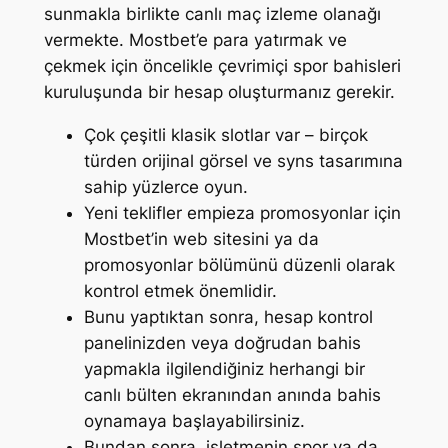
sunmakla birlikte canlı maç izleme olanağı
vermekte. Mostbet’e para yatırmak ve
çekmek için öncelikle çevrimiçi spor bahisleri
kuruluşunda bir hesap oluşturmanız gerekir.
Çok çeşitli klasik slotlar var – birçok
türden orijinal görsel ve syns tasarımına
sahip yüzlerce oyun.
Yeni teklifler empieza promosyonlar için
Mostbet’in web sitesini ya da
promosyonlar bölümünü düzenli olarak
kontrol etmek önemlidir.
Bunu yaptıktan sonra, hesap kontrol
panelinizden veya doğrudan bahis
yapmakla ilgilendiğiniz herhangi bir
canlı bülten ekranından anında bahis
oynamaya başlayabilirsiniz.
Bundan sonra, işletmenin spor ya da