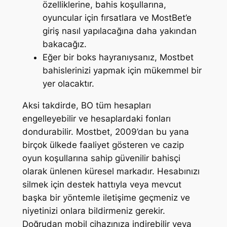
özelliklerine, bahis koşullarına,
oyuncular için fırsatlara ve MostBet’e
giriş nasıl yapılacağına daha yakından
bakacağız.
Eğer bir boks hayranıysanız, Mostbet
bahislerinizi yapmak için mükemmel bir
yer olacaktır.
Aksi takdirde, BO tüm hesapları
engelleyebilir ve hesaplardaki fonları
dondurabilir. Mostbet, 2009’dan bu yana
birçok ülkede faaliyet gösteren ve cazip
oyun koşullarına sahip güvenilir bahisçi
olarak ünlenen küresel markadır. Hesabınızı
silmek için destek hattıyla veya mevcut
başka bir yöntemle iletişime geçmeniz ve
niyetinizi onlara bildirmeniz gerekir.
Doğrudan mobil cihazınıza indirebilir veya