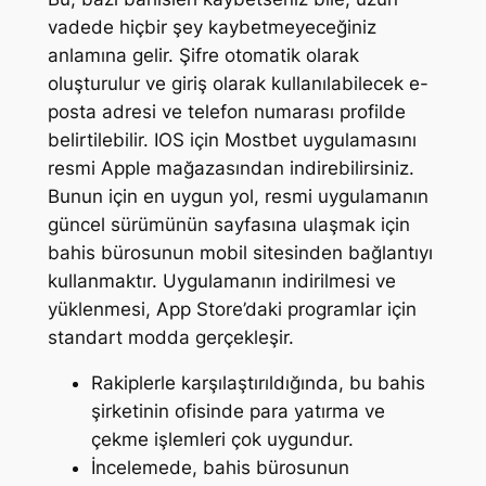
vadede hiçbir şey kaybetmeyeceğiniz
anlamına gelir. Şifre otomatik olarak
oluşturulur ve giriş olarak kullanılabilecek e-
posta adresi ve telefon numarası profilde
belirtilebilir. IOS için Mostbet uygulamasını
resmi Apple mağazasından indirebilirsiniz.
Bunun için en uygun yol, resmi uygulamanın
güncel sürümünün sayfasına ulaşmak için
bahis bürosunun mobil sitesinden bağlantıyı
kullanmaktır. Uygulamanın indirilmesi ve
yüklenmesi, App Store’daki programlar için
standart modda gerçekleşir.
Rakiplerle karşılaştırıldığında, bu bahis
şirketinin ofisinde para yatırma ve
çekme işlemleri çok uygundur.
İncelemede, bahis bürosunun