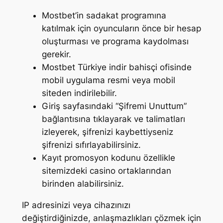
Mostbet’in sadakat programına
katılmak için oyuncuların önce bir hesap
oluşturması ve programa kaydolması
gerekir.
Mostbet Türkiye indir bahisçi ofisinde
mobil uygulama resmi veya mobil
siteden indirilebilir.
Giriş sayfasındaki “Şifremi Unuttum”
bağlantısına tıklayarak ve talimatları
izleyerek, şifrenizi kaybettiyseniz
şifrenizi sıfırlayabilirsiniz.
Kayıt promosyon kodunu özellikle
sitemizdeki casino ortaklarından
birinden alabilirsiniz.
IP adresinizi veya cihazınızı
değiştirdiğinizde, anlaşmazlıkları çözmek için